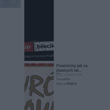
Powróćmy jak za
dawnych lat...
07.11.2026, 17:00
Zawadzkie
bilety od
99,00 zł