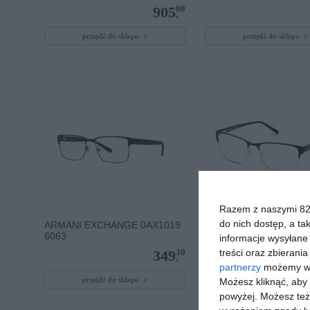
00
905
,
przejdź do sklepu
przejdź do sklepu
Razem z naszymi 824
do nich dostęp, a ta
ARMANI EXCHANGE 0AX1019
UNOFFICIAL UNOM030
6063
informacje wysyłane 
treści oraz zbierania
30
349
,
partnerzy
możemy wyk
przejdź do sklepu
przejdź do sklepu
Możesz kliknąć, aby
powyżej. Możesz też 