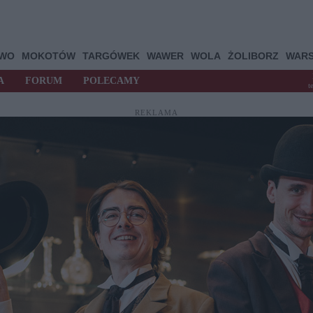
OWO
MOKOTÓW
TARGÓWEK
WAWER
WOLA
ŻOLIBORZ
WAR
A
FORUM
POLECAMY
t
REKLAMA