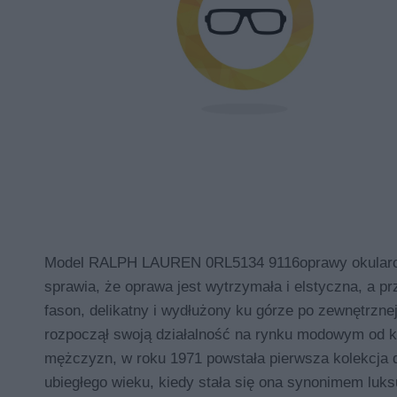
Model RALPH LAUREN 0RL5134 9116oprawy okularowe.
sprawia, że oprawa jest wytrzymała i elstyczna, a p
fason, delikatny i wydłużony ku górze po zewnętrznej
rozpoczął swoją działalność na rynku modowym od ko
mężczyzn, w roku 1971 powstała pierwsza kolekcja dl
ubiegłego wieku, kiedy stała się ona synonimem luk