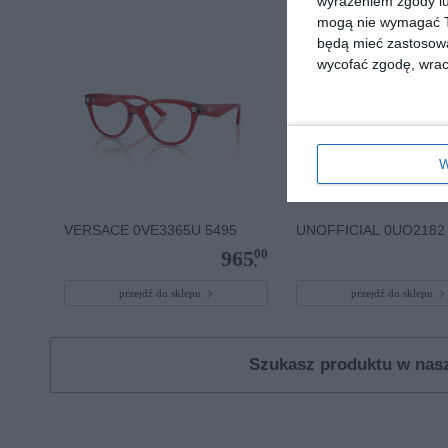
wyrażeniem zgody lu
mogą nie wymagać Tw
będą mieć zastosowa
wycofać zgodę, wraca
W
VERSACE 0VE3365U 5495
UNOFFICIAL 0UO2182
00
965
,
przejdź do sklepu
przejdź do sklepu
Szukasz produktu w na