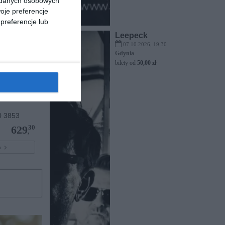
a danych osobowych
oje preferencje
preferencje lub
Leepeck
07.10.2026, 19:30
Gdynia
bilety od
50,00 zł
 3853
30
629
,
pu