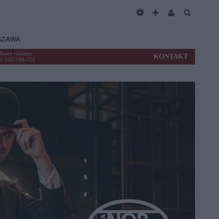
SZAWA
Biuro reklamy
KONTAKT
el. 502-280-720