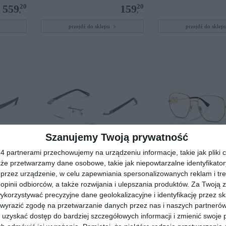
20
20
559
159
,
,
przejdź do sklepu
przejdź do skle
Szanujemy Twoją prywatność
 partnerami przechowujemy na urządzeniu informacje, takie jak pliki c
kże przetwarzamy dane osobowe, takie jak niepowtarzalne identyfikato
2 BD00
D BY D DBOM5082 GN00
VERSACE 0VE1283 
przez urządzenie, w celu zapewniania spersonalizowanych reklam i tre
 opinii odbiorców, a także rozwijania i ulepszania produktów.
Za Twoją z
00
00
399
299
,
,
orzystywać precyzyjne dane geolokalizacyjne i identyfikację przez s
przejdź do sklepu
przejdź do skle
 wyrazić zgodę na przetwarzanie danych przez nas i naszych partneró
uzyskać dostęp do bardziej szczegółowych informacji i zmienić swoje 