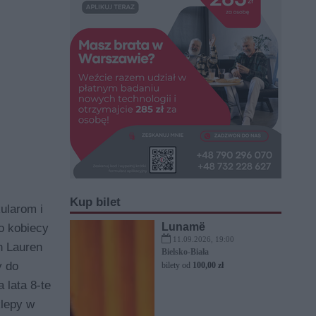
Kup bilet
ularom i
Lunamë
o kobiecy
11.09.2026, 19:00
h Lauren
Bielsko-Biała
y do
bilety od
100,00 zł
 lata 8-te
klepy w