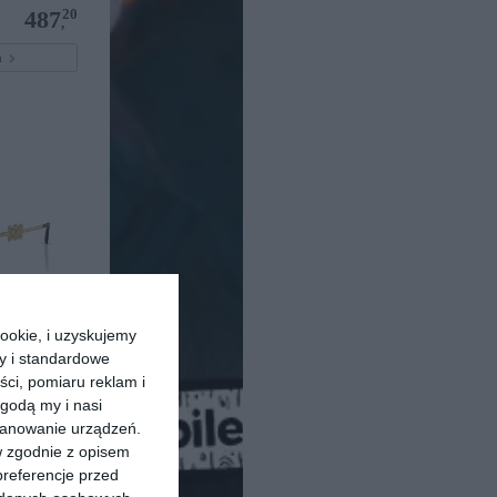
20
487
,
pu
ookie, i uzyskujemy
ry i standardowe
1002
ści, pomiaru reklam i
godą my i nasi
20
903
,
kanowanie urządzeń.
pu
w zgodnie z opisem
preferencje przed