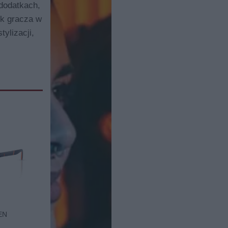
 dodatkach,
ek gracza w
ylizacji,
EN