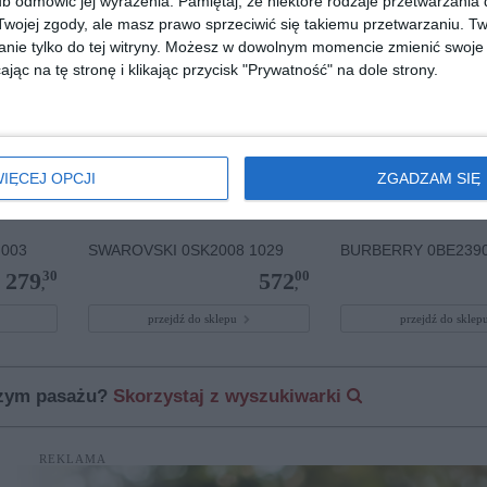
b odmówić jej wyrażenia.
Pamiętaj, że niektóre rodzaje przetwarzani
ojej zgody, ale masz prawo sprzeciwić się takiemu przetwarzaniu. Tw
nie tylko do tej witryny. Możesz w dowolnym momencie zmienić swoje 
jąc na tę stronę i klikając przycisk "Prywatność" na dole strony.
IĘCEJ OPCJI
ZGADZAM SIĘ
 003
SWAROVSKI 0SK2008 1029
BURBERRY 0BE2390
30
00
279
572
,
,
przejdź do sklepu
przejdź do skle
szym pasażu?
Skorzystaj z wyszukiwarki
REKLAMA