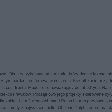
 Okulary wykonane są z metalu, który dodaje lekości ok
rzy tym bardzo komfortowa w noszeniu. Kształt kocie oczy, t
 części frontu. Model retro nawiązujący do lat 50'tych. Ralp
lekcji krawatów. Początkowo jego projekty skierowane był
a kobiet. Lata świetności marki Ralph Lauren przypadają na
susu i mody z najwyższej półki. Obecnie Ralph Lauren ma s