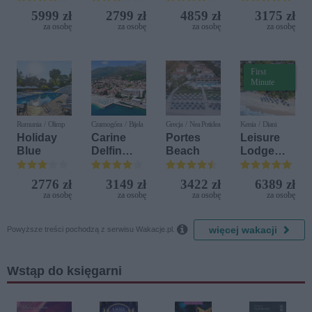
Resort
(ex. Citta
5999 zł
2799 zł
4859 zł
3175 zł
del Mare)
za osobę
za osobę
za osobę
za osobę
First
Minute
Rumunia / Olimp
Czarnogóra / Bijela
Grecja / Nea Potidea
Kenia / Diani
Holiday
Carine
Portes
Leisure
Blue
Delfin
Beach
Lodge
Bijela (ex.
Beach &
Iberostar
Golf
2776 zł
3149 zł
3422 zł
6389 zł
Bijela
Resort by
za osobę
za osobę
za osobę
za osobę
Delfin)
Diamonds

więcej wakacji
Powyższe treści pochodzą z serwisu Wakacje.pl.
Wstąp do księgarni