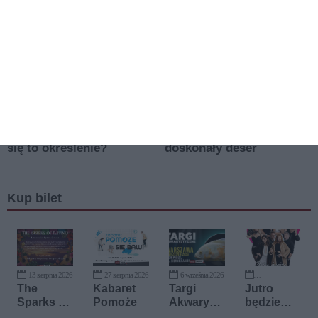
Kup bilet
13 sierpnia 2026
27 sierpnia 2026
6 września 2026
20 września 2026
The
Kabaret
Targi
Jutro
Sparks of
Pomoże
Akwaryst
będzie
Latino
yczne
futro