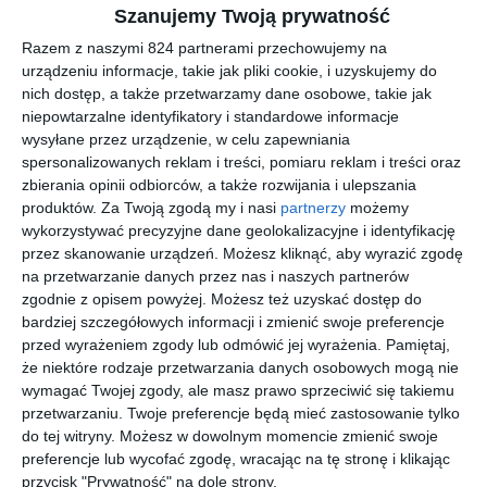
Szanujemy Twoją prywatność
Kategoria filtra: Cat. 3 8%-18%. Soczewki z filtrem kategorii Cat.
3 8%-18% ograniczają ilość światła docierającego do oka i
Razem z naszymi 824 partnerami przechowujemy na
sprawdzają się w warunkach silnego nasłonecznienia. Czy w
urządzeniu informacje, takie jak pliki cookie, i uzyskujemy do
nich dostęp, a także przetwarzamy dane osobowe, takie jak
POLO RALPH LAUREN 0PH4229U można zamontować
niepowtarzalne identyfikatory i standardowe informacje
soczewki korekcyjne Tak, w tym modelu można zamontować
wysyłane przez urządzenie, w celu zapewniania
soczewki korekcyjne. Co wyróżnia oprawki POLO RALPH
spersonalizowanych reklam i treści, pomiaru reklam i treści oraz
LAUREN 0PH4229U na tle innych modeli Oprawki wyróżniają się
zbierania opinii odbiorców, a także rozwijania i ulepszania
konstrukcją typu pełna oprawa, kształtem kwadratowe oraz
produktów.
Za Twoją zgodą my i nasi
partnerzy
możemy
wykonaniem z materiału materiał wtryskiwany. Takie połączenie
wykorzystywać precyzyjne dane geolokalizacyjne i identyfikację
wpływa na ich trwałość, stabilność oraz komfort dopasowania do
przez skanowanie urządzeń. Możesz kliknąć, aby wyrazić zgodę
na przetwarzanie danych przez nas i naszych partnerów
twarzy podczas codziennego noszenia.
zgodnie z opisem powyżej. Możesz też uzyskać dostęp do
bardziej szczegółowych informacji i zmienić swoje preferencje
przed wyrażeniem zgody lub odmówić jej wyrażenia.
Pamiętaj,
Podobne w tej kategorii
że niektóre rodzaje przetwarzania danych osobowych mogą nie
wymagać Twojej zgody, ale masz prawo sprzeciwić się takiemu
przetwarzaniu. Twoje preferencje będą mieć zastosowanie tylko
do tej witryny. Możesz w dowolnym momencie zmienić swoje
preferencje lub wycofać zgodę, wracając na tę stronę i klikając
przycisk "Prywatność" na dole strony.