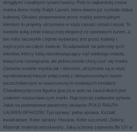
okrągłymi i owalnymi rysami twarzy. Polo to najbardziej znana
marka domu mody Ralph Lauren, która dawno już zyskała status
kultowej. Okulary proponowane przez markę potencjalnym
klientom to projekty utrzymane w stylu casual i smart casual. To
swoiste połączenie klasycznej elegancji ze sportowym luzem, a
ten miks niezwykle chętnie wybierany jest przez kobiety i
mężczyzn na całym świecie. To odpowiedź na potrzeby tych
klientów, którzy lubią niezobowiązujący styl wielkiego miasta,
klasyczne rozwiązania, ale jednocześnie chcą czuć się modni.
Zarówno modele męskie jak i damskie, utrzymane są w stylu
wyrafinowanej klasyki połączonej z niewymuszonym luzem
wszechobecnym w nowoczesnych modowych trendach.
Charakterystyczna figurka gracza w polo na zausznikach jest
znakiem rozpoznawczym marki. Najczęściej zadawane pytania
Jakie są podstawowe parametry okularów POLO RALPH
LAUREN 0PH4229U Typ oprawy: pełna oprawa. Kształt:
kwadratowe. Kolor oprawy: Havana. Kolor soczewki: Zielony.
Materiał: materiał wtryskiwany. Jaką ochronę zapewnia filtr UV w
POLO RALPH LAUREN 0PH4229U Klasa ochrony UV: UV-AB.