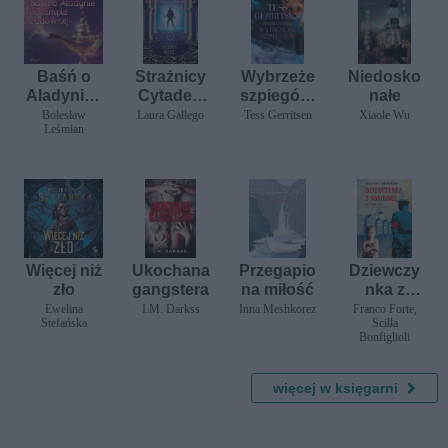
Baśń o
Strażnicy
Wybrzeże
Niedosko
Aladynie i
Cytadeli.
szpiegów.
nałe
o lampie
Misja Rox
Seria Klub
Bolesław
Laura Gallego
Tess Gerritsen
Xiaole Wu
Leśmian
cudownej
Martini.
Tom 1
Więcej niż
Ukochana
Przegapio
Dziewczy
zło
gangstera
na miłość
nka z
Sobiboru
Ewelina
I.M. Darkss
Inna Meshkorez
Franco Forte,
Stefańska
Scilla
Bonfiglioli
więcej w księgarni