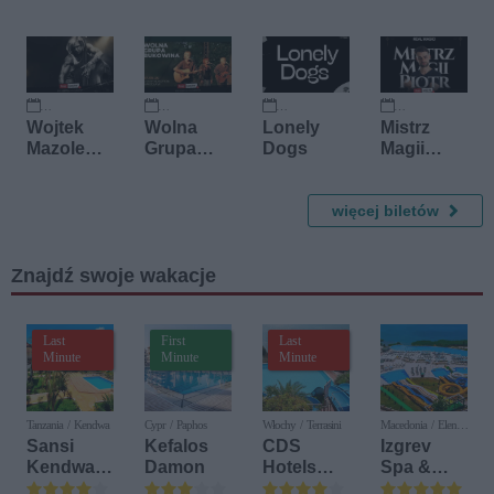
26 września 2026
27 września 2026
23 października 2026
12 listopada 2026
Wojtek
Wolna
Lonely
Mistrz
Mazolews
Grupa
Dogs
Magii
ki
Bukowina
Piotr -
Real
więcej biletów
Magic
Znajdź swoje wakacje
Last
First
Last
Minute
Minute
Minute
Tanzania / Kendwa
Cypr / Paphos
Włochy / Terrasini
Macedonia / Elen
Kamen
Sansi
Kefalos
CDS
Izgrev
Kendwa
Damon
Hotels
Spa &
Beach
Terrasini
Aquapark