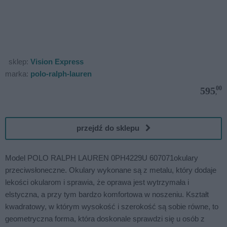
sklep:
Vision Express
marka:
polo-ralph-lauren
00
595
,
przejdź do sklepu
Model POLO RALPH LAUREN 0PH4229U 607071okulary
przeciwsłoneczne. Okulary wykonane są z metalu, który dodaje
lekości okularom i sprawia, że oprawa jest wytrzymała i
elstyczna, a przy tym bardzo komfortowa w noszeniu. Kształt
kwadratowy, w którym wysokość i szerokość są sobie równe, to
geometryczna forma, która doskonale sprawdzi się u osób z