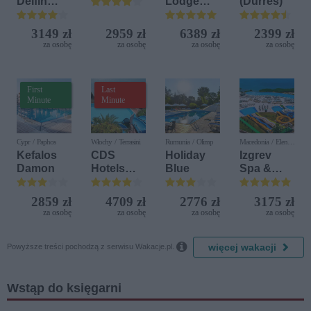
Delfin
Lodge
(Durrës)
Bijela (ex.
Beach &
Iberostar
Golf
3149 zł
2959 zł
6389 zł
2399 zł
Bijela
Resort by
za osobę
za osobę
za osobę
za osobę
Delfin)
Diamonds
First
Last
Minute
Minute
Cypr / Paphos
Włochy / Terrasini
Rumunia / Olimp
Macedonia / Elen
Kamen
Kefalos
CDS
Holiday
Izgrev
Damon
Hotels
Blue
Spa &
Terrasini
Aquapark
(ex. Citta
2859 zł
4709 zł
2776 zł
3175 zł
del Mare)
za osobę
za osobę
za osobę
za osobę

więcej wakacji
Powyższe treści pochodzą z serwisu Wakacje.pl.
Wstąp do księgarni