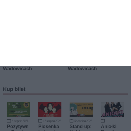
Kup bilet
8 sierpnia 2026
12 sierpnia 2026
5 września 2026
11 września 2026
Pozytywn
Piosenka
Stand-up:
Aniołki