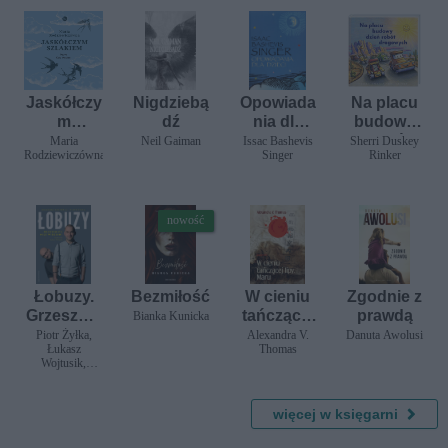
Jaskółczy
Nigdziebą
Opowiada
Na placu
m
dź
nia dla
budowy
szlakiem
dzieci 1
dzień
Maria
Neil Gaiman
Issac Bashevis
Sherri Duskey
Rodziewiczówna
Singer
Rinker
robót
drogowyc
h
nowość
Łobuzy.
Bezmiłość
W cieniu
Zgodnie z
Grzesznic
tańczącej
prawdą
Bianka Kunicka
y mile
lipy. Maru
Piotr Żyłka,
Alexandra V.
Danuta Awolusi
Łukasz
Thomas
widziani
Wojtusik,
Grzegorz
Kramer SJ
więcej w księgarni