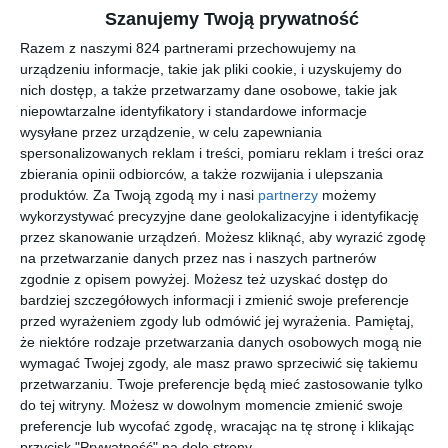
Cat. 3 8%-18% ograniczają ilość światła docierającego do oka i
Szanujemy Twoją prywatność
sprawdzają się w warunkach silnego nasłonecznienia. Czy D BY
Razem z naszymi 824 partnerami przechowujemy na
D DBSU2000P posiada polaryzację Tak, model posiada
urządzeniu informacje, takie jak pliki cookie, i uzyskujemy do
soczewki polaryzacyjne. Czy w D BY D DBSU2000P można
nich dostęp, a także przetwarzamy dane osobowe, takie jak
zamontować soczewki korekcyjne Tak, w tym modelu można
niepowtarzalne identyfikatory i standardowe informacje
zamontować soczewki korekcyjne. Dla kogo są przeznaczone
wysyłane przez urządzenie, w celu zapewniania
spersonalizowanych reklam i treści, pomiaru reklam i treści oraz
oprawki D BY D DBSU2000P Oprawki należą do kolekcji Classic
zbierania opinii odbiorców, a także rozwijania i ulepszania
i są dostępne w wersji męskiej, co pozwala dopasować je do
produktów.
Za Twoją zgodą my i nasi
partnerzy
możemy
różnych preferencji oraz stylu użytkownika. Co wyróżnia oprawki
wykorzystywać precyzyjne dane geolokalizacyjne i identyfikację
D BY D DBSU2000P na tle innych modeli Oprawki wyróżniają się
przez skanowanie urządzeń. Możesz kliknąć, aby wyrazić zgodę
konstrukcją typu pełna oprawa, kształtem panto oraz
na przetwarzanie danych przez nas i naszych partnerów
wykonaniem z materiału stal nierdzewna. Takie połączenie
zgodnie z opisem powyżej. Możesz też uzyskać dostęp do
wpływa na ich trwałość, stabilność oraz komfort dopasowania do
bardziej szczegółowych informacji i zmienić swoje preferencje
przed wyrażeniem zgody lub odmówić jej wyrażenia.
Pamiętaj,
twarzy podczas codziennego noszenia.
że niektóre rodzaje przetwarzania danych osobowych mogą nie
wymagać Twojej zgody, ale masz prawo sprzeciwić się takiemu
przetwarzaniu. Twoje preferencje będą mieć zastosowanie tylko
Podobne w tej kategorii
do tej witryny. Możesz w dowolnym momencie zmienić swoje
preferencje lub wycofać zgodę, wracając na tę stronę i klikając
przycisk "Prywatność" na dole strony.