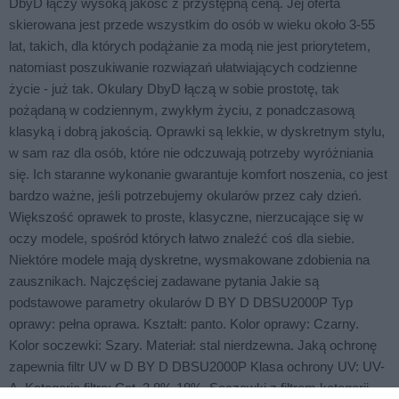
DbyD łączy wysoką jakość z przystępną ceną. Jej oferta
skierowana jest przede wszystkim do osób w wieku około 3-55
lat, takich, dla których podążanie za modą nie jest priorytetem,
natomiast poszukiwanie rozwiązań ułatwiających codzienne
życie - już tak. Okulary DbyD łączą w sobie prostotę, tak
pożądaną w codziennym, zwykłym życiu, z ponadczasową
klasyką i dobrą jakością. Oprawki są lekkie, w dyskretnym stylu,
w sam raz dla osób, które nie odczuwają potrzeby wyróżniania
się. Ich staranne wykonanie gwarantuje komfort noszenia, co jest
bardzo ważne, jeśli potrzebujemy okularów przez cały dzień.
Większość oprawek to proste, klasyczne, nierzucające się w
oczy modele, spośród których łatwo znaleźć coś dla siebie.
Niektóre modele mają dyskretne, wysmakowane zdobienia na
zausznikach. Najczęściej zadawane pytania Jakie są
podstawowe parametry okularów D BY D DBSU2000P Typ
oprawy: pełna oprawa. Kształt: panto. Kolor oprawy: Czarny.
Kolor soczewki: Szary. Materiał: stal nierdzewna. Jaką ochronę
zapewnia filtr UV w D BY D DBSU2000P Klasa ochrony UV: UV-
A. Kategoria filtra: Cat. 3 8%-18%. Soczewki z filtrem kategorii