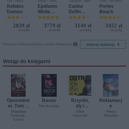
Cypr / Paphos
Albania / Durres
Czarnogóra / Bijela
Grecja / Nea Potidea
Kefalos
Epidamn
Carine
Portes
Damon
White
Delfin
Beach
Sensation
Bijela (ex.
Iberostar
2839 zł
3779 zł
3149 zł
3422 zł
Bijela
za osobę
za osobę
za osobę
za osobę
Delfin)

więcej wakacji
Powyższe treści pochodzą z serwisu Wakacje.pl.
Wstąp do księgarni
Openmind
Basior
Brzydki,
Reklamacj
er. Tom 1.
zły i
e
Piotr Kościelny
Koty
szczery
Magdalena
Adam
Maciej
Świerczek-
Ostrowski
Ślużyński
Gryboś