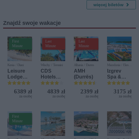
stabilizacj
więcej biletów
Klasyka
a
Baletu w
Świąteczn
Znajdź swoje wakacje
ym
Wydaniu
First
Last
Last
Minute
Minute
Minute
Kenia / Diani
Włochy / Terrasini
Albania / Durres
Macedonia / Elen
Kamen
Leisure
CDS
AMH
Izgrev
Lodge
Hotels
(Durrës)
Spa &
Beach &
Terrasini
Aquapark
Golf
(ex. Citta
6389 zł
4839 zł
2399 zł
3175 zł
Resort by
del Mare)
za osobę
za osobę
za osobę
za osobę
Diamonds
First
Minute