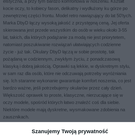
elstyczna, a przy tym bardzo komfortowa w noszeniu. Kształt
kocie oczy, to kobiecy fason, delikatny i wydłużony ku górze po
zewnętrznej części frontu. Model retro nawiązujący do lat 50'tych.
Marka DbyD łączy wysoką jakość z przystępną ceną. Jej oferta
skierowana jest przede wszystkim do osób w wieku około 3-55
lat, takich, dla których podążanie za modą nie jest priorytetem,
natomiast poszukiwanie rozwiązań ułatwiających codzienne
życie - już tak. Okulary DbyD łączą w sobie prostotę, tak
pożądaną w codziennym, zwykłym życiu, z ponadczasową
klasyką i dobrą jakością. Oprawki są lekkie, w dyskretnym stylu,
w sam raz dla osób, które nie odczuwają potrzeby wyróżniania
się. Ich staranne wykonanie gwarantuje komfort noszenia, co jest
bardzo ważne, jeśli potrzebujemy okularów przez cały dzień.
Większość oprawek to proste, klasyczne, nierzucające się w
oczy modele, spośród których łatwo znaleźć coś dla siebie.
Niektóre modele mają dyskretne, wysmakowane zdobienia na
zausznikach.
Szanujemy Twoją prywatność