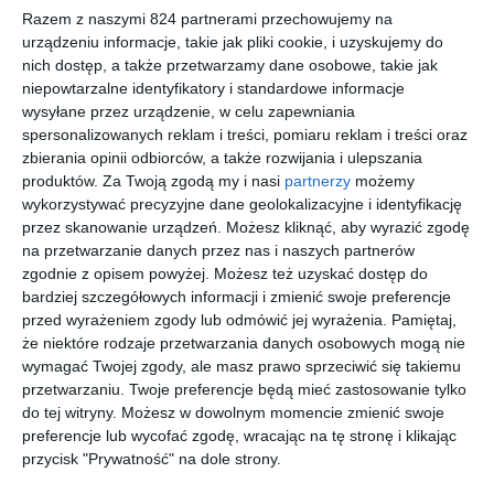
Podobne w tej kategorii
Razem z naszymi 824 partnerami przechowujemy na
urządzeniu informacje, takie jak pliki cookie, i uzyskujemy do
nich dostęp, a także przetwarzamy dane osobowe, takie jak
niepowtarzalne identyfikatory i standardowe informacje
wysyłane przez urządzenie, w celu zapewniania
spersonalizowanych reklam i treści, pomiaru reklam i treści oraz
NIKE Nike
RAY-BAN
UNOFFICIA
VOGUE
zbierania opinii odbiorców, a także rozwijania i ulepszania
5019 003
0RX8422
L 0UO1154
0VO5276
produktów.
Za Twoją zgodą my i nasi
partnerzy
możemy
2861 PERF
001
W44
00
00
30
20
469
869
279
383
wykorzystywać precyzyjne dane geolokalizacyjne i identyfikację
,
,
,
,
przez skanowanie urządzeń. Możesz kliknąć, aby wyrazić zgodę
przejdź do
przejdź do
przejdź do
przejdź do
na przetwarzanie danych przez nas i naszych partnerów
sklepu
sklepu
sklepu
sklepu
zgodnie z opisem powyżej. Możesz też uzyskać dostęp do
bardziej szczegółowych informacji i zmienić swoje preferencje
przed wyrażeniem zgody lub odmówić jej wyrażenia.
Pamiętaj,
że niektóre rodzaje przetwarzania danych osobowych mogą nie
wymagać Twojej zgody, ale masz prawo sprzeciwić się takiemu
przetwarzaniu. Twoje preferencje będą mieć zastosowanie tylko
do tej witryny. Możesz w dowolnym momencie zmienić swoje
RAY BAN
UNOFFICIA
MICHAEL
COACH
preferencje lub wycofać zgodę, wracając na tę stronę i klikając
0RX5440
L
KORS
0HC5139
8424
UNOF0437
0MK4171U
9370
przycisk "Prywatność" na dole strony.
00
00
30
20
500
399
489
559
BD00
3015
,
,
,
,