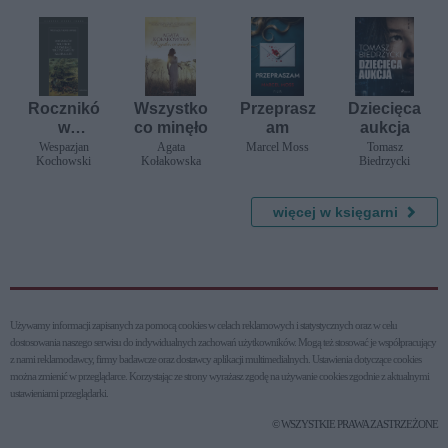
Rocznikó
Wszystko
Przeprasz
Dziecięca
w
co minęło
am
aukcja
polskich
Wespazjan
Agata
Marcel Moss
Tomasz
Kochowski
Kołakowska
Biedrzycki
od śmierci
Władysła
wa IV
więcej w księgarni
Klimakter
y
Używamy informacji zapisanych za pomocą cookies w celach reklamowych i statystycznych oraz w celu
dostosowania naszego serwisu do indywidualnych zachowań użytkowni­ków. Mogą też stosować je współpracujący
z nami reklamodawcy, firmy badawcze oraz dostawcy aplikacji multimedialnych. Ustawienia dotyczące cookies
można zmienić w przeglądarce. Korzystając ze strony wyrażasz zgodę na używanie cookies zgodnie z aktualnymi
ustawieniami przeglądarki.
© WSZYSTKIE PRAWA ZASTRZEŻONE