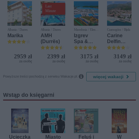
Last
Minute
Albania / Durres
Albania / Durres
Macedonia / Elen
Czarnogóra / Bijela
Kamen
Marika
AMH
Izgrev
Carine
(Durrës)
Spa &
Delfin
Aquapark
Bijela (ex.
Iberostar
2959 zł
2399 zł
3175 zł
3149 zł
Bijela
za osobę
za osobę
za osobę
za osobę
Delfin)

więcej wakacji
Powyższe treści pochodzą z serwisu Wakacje.pl.
Wstąp do księgarni
Ucieczka
Miasto
Feluś i
W