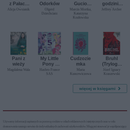
z Pałacu
Odorków
Gucio
godzinie
Snów
poznają
próby
Alicja Owsianik
Olgerd
Marcin Mortka,
Jeffrey Archer
Dziechciarz
Katarzyna
emocje.
Kozłowska
Zniecierpli
wienie
Pani z
My Little
Cudzozie
Bruhl
wieży
Pony -
mka
(Trylogia
Bajki 5-
Saska II)
Magdalena Wala
Hasbro France
Maria
Józef Ignacy
SAS
Kuncewiczowa
Kraszewski
minut
przed
snem
więcej w księgarni
Używamy informacji zapisanych za pomocą cookies w celach reklamowych i statystycznych oraz w celu
dostosowania naszego serwisu do indywidualnych zachowań użytkowni­ków. Mogą też stosować je współpracujący