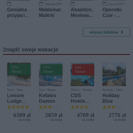
ki
7 listopada 2026
3 stycznia 2027
15 października 2026
14 listopada 2026
Genialna
Waldemar
Abaddon,
Operetki
przyjaciół
Malicki
Moskwa,
Czar -
ka
Tzn
Koncert
Xenna
Noworocz
więcej biletów
ny
Znajdź swoje wakacje
First
First
Last
Minute
Minute
Minute
Kenia / Diani
Cypr / Paphos
Włochy / Terrasini
Rumunia / Olimp
Leisure
Kefalos
CDS
Holiday
Lodge
Damon
Hotels
Blue
Beach &
Terrasini
Golf
(ex. Citta
6389 zł
2859 zł
4709 zł
2776 zł
Resort by
del Mare)
za osobę
za osobę
za osobę
za osobę
Diamonds