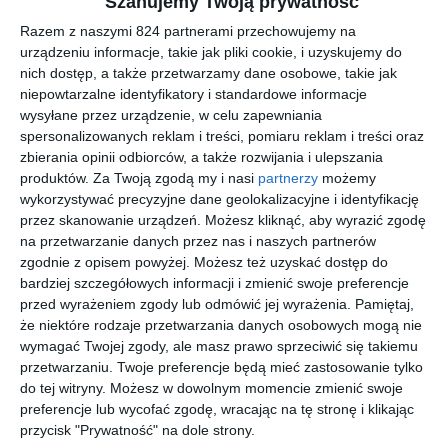
Szanujemy Twoją prywatność
korekcyjne Tak, w tym modelu można zamontować soczewki
Razem z naszymi 824 partnerami przechowujemy na
korekcyjne. Dla kogo są przeznaczone oprawki ARMANI
urządzeniu informacje, takie jak pliki cookie, i uzyskujemy do
EXCHANGE 0AX4145S Oprawki należą do kolekcji Fashion i są
nich dostęp, a także przetwarzamy dane osobowe, takie jak
dostępne w wersji męskiej, co pozwala dopasować je do różnych
niepowtarzalne identyfikatory i standardowe informacje
preferencji oraz stylu użytkownika. Co wyróżnia oprawki
wysyłane przez urządzenie, w celu zapewniania
ARMANI EXCHANGE 0AX4145S na tle innych modeli Oprawki
spersonalizowanych reklam i treści, pomiaru reklam i treści oraz
zbierania opinii odbiorców, a także rozwijania i ulepszania
wyróżniają się konstrukcją typu pełna oprawa, kształtem
produktów.
Za Twoją zgodą my i nasi
partnerzy
możemy
prostokątne oraz wykonaniem z materiału materiał wtryskiwany.
wykorzystywać precyzyjne dane geolokalizacyjne i identyfikację
Takie połączenie wpływa na ich trwałość, stabilność oraz komfort
przez skanowanie urządzeń. Możesz kliknąć, aby wyrazić zgodę
dopasowania do twarzy podczas codziennego noszenia.
na przetwarzanie danych przez nas i naszych partnerów
zgodnie z opisem powyżej. Możesz też uzyskać dostęp do
bardziej szczegółowych informacji i zmienić swoje preferencje
Podobne w tej kategorii
przed wyrażeniem zgody lub odmówić jej wyrażenia.
Pamiętaj,
że niektóre rodzaje przetwarzania danych osobowych mogą nie
wymagać Twojej zgody, ale masz prawo sprzeciwić się takiemu
przetwarzaniu. Twoje preferencje będą mieć zastosowanie tylko
do tej witryny. Możesz w dowolnym momencie zmienić swoje
preferencje lub wycofać zgodę, wracając na tę stronę i klikając
przycisk "Prywatność" na dole strony.
RAY-BAN
NATIVE
EMPORIO
VOGUE