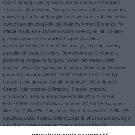
osób z okrągłą i owalną twarzą. Marka modowa Armani jest
znana na całym świecie. Specjalnie dla osób, które cenią sobie
najwyższą jakość, perfekcyjne wykonanie oraz subtelne detale,
stworzyła wyjątkową kolekcję okularów Armani Exchange. W
ofercie znajdują się zarówno okulary korekcyjne, jak i okulary
przeciwsłoneczne. Armani Exchange to modele z
wysokogatunkowych materiałów - mają elastyczne zawiasy,
zawadiackie kształty i kolory. Oprawki Armani Exchange z
pewnością przypadną do gustu miłośnikom estetyki oraz
trwałości. Najczęściej zadawane pytania Jakie są podstawowe
parametry okularów ARMANI EXCHANGE 0AX4145S Typ
oprawy: pełna oprawa. Kształt: prostokątne. Kolor oprawy:
Czarny. Kolor soczewki: Brązowy. Materiał: materiał
wtryskiwany. Jaką ochronę zapewnia filtr UV w ARMANI
EXCHANGE 0AX4145S Klasa ochrony UV: UV-AB. Kategoria
filtra: Cat. 3 8%-18%. Soczewki z filtrem kategorii Cat. 3 8%-18%
ograniczają ilość światła docierającego do oka i sprawdzają się w
warunkach silnego nasłonecznienia. Czy w ARMANI
EXCHANGE 0AX4145S można zamontować soczewki