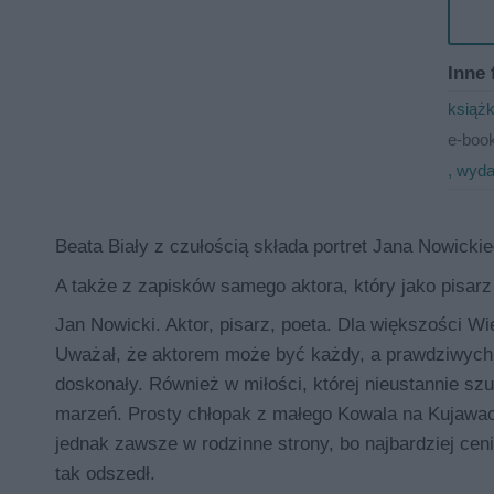
Inne 
książk
e-book
, wyda
Beata Biały z czułością składa portret Jana Nowicki
A także z zapisków samego aktora, który jako pisarz
Jan Nowicki. Aktor, pisarz, poeta. Dla większości W
Uważał, że aktorem może być każdy, a prawdziwych pi
doskonały. Również w miłości, której nieustannie szu
marzeń. Prosty chłopak z małego Kowala na Kujawach 
jednak zawsze w rodzinne strony, bo najbardziej cenił
tak odszedł.