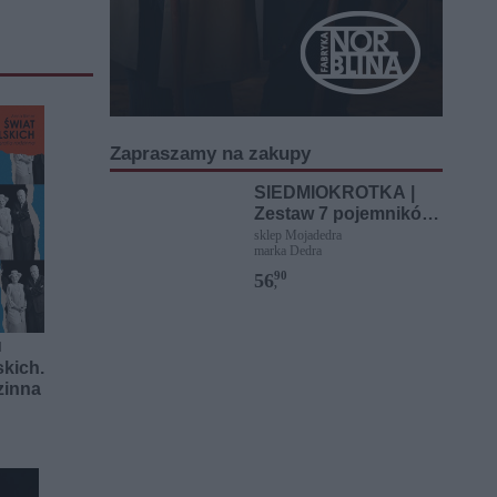
Zapraszamy na zakupy
SIEDMIOKROTKA |
Zestaw 7 pojemników
do przechowywania
sklep Mojadedra
marka Dedra
żywności | z
kolorowymi
90
56
,
pokrywkami
]
kich.
zinna