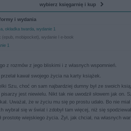
wybierz księgarnię i kup
formy i wydania
a, okładka twarda, wydanie 1
 (epub, mobipocket), wydanie I e-book
nie 1
ego z rozmów z jego bliskimi i z własnych wspomnień.
 przelał kawał swojego życia na karty książek.
ielki Szu, choć on sam najbardziej dumny był ze swoich ksią
sarzy jest niewielu. Nikt tak nie uwodził słowem jak on. S
kał. Uważał, że w życiu mu się po prostu udało. Bo nie miał
wybrał się w świat i zdobył tam więcej, niż się spodziewa
 prostotę wiejskiego życia. Żył, jak chciał, na własnych wa