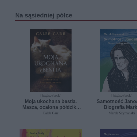
Na sąsiedniej półce
[ książka, e-book ]
[ książka, e-book ]
Moja ukochana bestia.
Samotność Janos
Masza, ocalona półdzika
Biografia Mar
kotka, która mnie
Perepeczki
Caleb Carr
Marek Szymański
uratowała