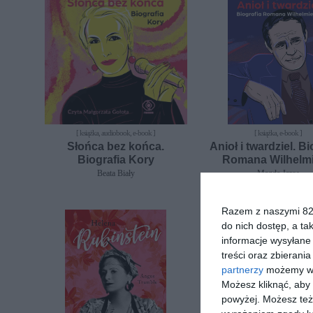
[ książka, audiobook, e-book ]
[ książka, e-book ]
Słońca bez końca.
Anioł i twardziel. Bi
Biografia Kory
Romana Wilhelm
Beata Biały
Magda Jaros
Razem z naszymi 824
do nich dostęp, a ta
informacje wysyłane 
treści oraz zbierania
partnerzy
możemy wyk
Możesz kliknąć, aby
powyżej. Możesz też 