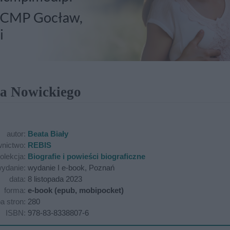
na Nowickiego
autor:
Beata Biały
nictwo:
REBIS
olekcja:
Biografie i powieści biograficzne
ydanie:
wydanie I e-book, Poznań
data:
8 listopada 2023
forma:
e-book (epub, mobipocket)
ba stron:
280
ISBN:
978-83-8338807-6