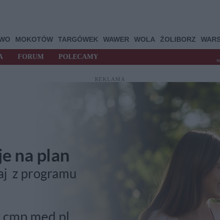
OWO
MOKOTÓW
TARGÓWEK
WAWER
WOLA
ŻOLIBORZ
WAR
A
FORUM
POLECAMY
t
REKLAMA