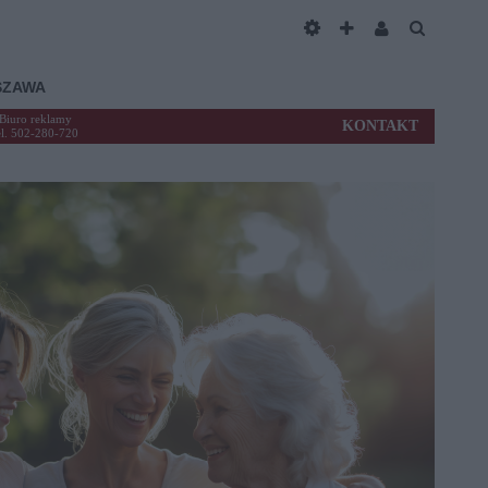
SZAWA
Biuro reklamy
KONTAKT
el. 502-280-720