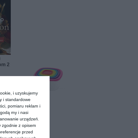
]
om 2
ookie, i uzyskujemy
ry i standardowe
ści, pomiaru reklam i
godą my i nasi
kanowanie urządzeń.
w zgodnie z opisem
preferencje przed