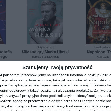
[ książka, e-book ]
[ książka, e-book 
ografia
Miłosne gry Marka Hłaski
Napoleon. T
iego
Barbara Stanisławczyk
Max Gallo
Szanujemy Twoją prywatność
 partnerami przechowujemy na urządzeniu informacje, takie jak pliki c
kże przetwarzamy dane osobowe, takie jak niepowtarzalne identyfikato
przez urządzenie, w celu zapewniania spersonalizowanych reklam i tre
 opinii odbiorców, a także rozwijania i ulepszania produktów.
Za Twoją z
orzystywać precyzyjne dane geolokalizacyjne i identyfikację przez s
 wyrazić zgodę na przetwarzanie danych przez nas i naszych partneró
uzyskać dostęp do bardziej szczegółowych informacji i zmienić swoje 