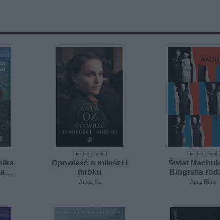
[ książka, e-book ]
[ książka, e-book 
ika.
Opowieść o miłości i
Świat Machuls
ka
mroku
Biografia rod
Amos Oz
Anna Bimer