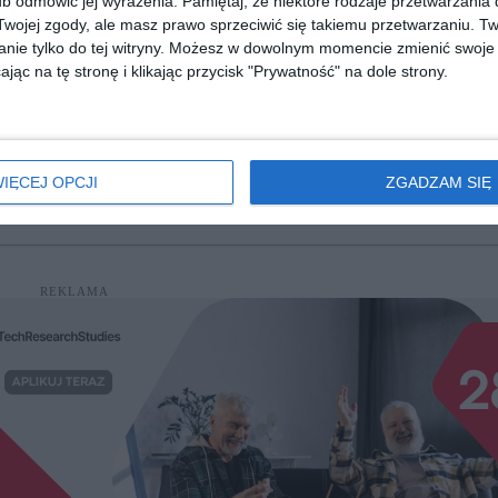
b odmówić jej wyrażenia.
Pamiętaj, że niektóre rodzaje przetwarzani
ojej zgody, ale masz prawo sprzeciwić się takiemu przetwarzaniu. Tw
nie tylko do tej witryny. Możesz w dowolnym momencie zmienić swoje 
jąc na tę stronę i klikając przycisk "Prywatność" na dole strony.
[ książka, audiobook, e-book ]
[ książka ]
 1
Matka. Anna Politkowska.
Antoine de P
Życie w imię prawdy
Marta Orzeszy
Wiera Politkowska, Sara Giudice
IĘCEJ OPCJI
ZGADZAM SIĘ
diobooka?
Skorzystaj z wyszukiwarki
REKLAMA