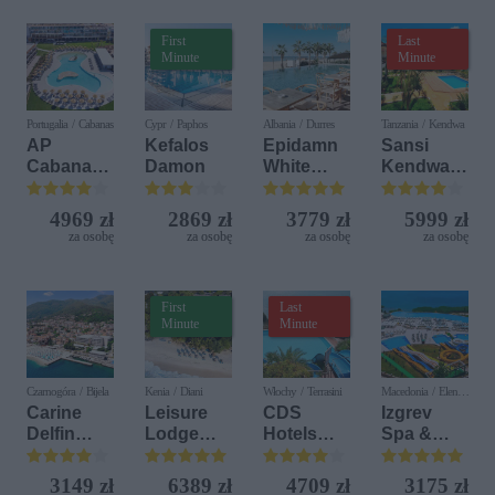
First
Last
Minute
Minute
Portugalia / Cabanas
Cypr / Paphos
Albania / Durres
Tanzania / Kendwa
AP
Kefalos
Epidamn
Sansi
Cabanas
Damon
White
Kendwa
Beach &
Sensation
Beach
Nature
Resort
4969 zł
2869 zł
3779 zł
5999 zł
za osobę
za osobę
za osobę
za osobę
First
Last
Minute
Minute
Czarnogóra / Bijela
Kenia / Diani
Włochy / Terrasini
Macedonia / Elen
Kamen
Carine
Leisure
CDS
Izgrev
Delfin
Lodge
Hotels
Spa &
Bijela (ex.
Beach &
Terrasini
Aquapark
Iberostar
Golf
(ex. Citta
3149 zł
6389 zł
4709 zł
3175 zł