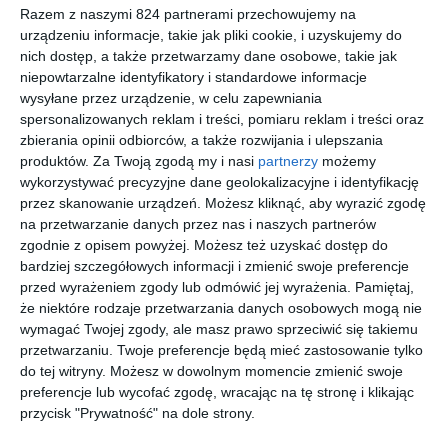
Razem z naszymi 824 partnerami przechowujemy na
urządzeniu informacje, takie jak pliki cookie, i uzyskujemy do
Na sąsiedniej półce
nich dostęp, a także przetwarzamy dane osobowe, takie jak
niepowtarzalne identyfikatory i standardowe informacje
wysyłane przez urządzenie, w celu zapewniania
spersonalizowanych reklam i treści, pomiaru reklam i treści oraz
zbierania opinii odbiorców, a także rozwijania i ulepszania
produktów.
Za Twoją zgodą my i nasi
partnerzy
możemy
wykorzystywać precyzyjne dane geolokalizacyjne i identyfikację
[ książka, e-book ]
[ książka, e-book ]
[ książka, e-book ]
[ książka, e-book ]
przez skanowanie urządzeń. Możesz kliknąć, aby wyrazić zgodę
Moja
Samotnoś
Opowieść
Świat
na przetwarzanie danych przez nas i naszych partnerów
ukochana
ć
o miłości i
Machulski
zgodnie z opisem powyżej. Możesz też uzyskać dostęp do
bestia.
Janosika.
mroku
ch.
Caleb Carr
Marek
Amos Oz
Anna Bimer
Szymański
Masza,
Biografia
Biografia
bardziej szczegółowych informacji i zmienić swoje preferencje
ocalona
Marka
rodzinna
przed wyrażeniem zgody lub odmówić jej wyrażenia.
Pamiętaj,
półdzika
Perepecz
że niektóre rodzaje przetwarzania danych osobowych mogą nie
kotka,
ki
wymagać Twojej zgody, ale masz prawo sprzeciwić się takiemu
która
przetwarzaniu. Twoje preferencje będą mieć zastosowanie tylko
mnie
do tej witryny. Możesz w dowolnym momencie zmienić swoje
uratowała
preferencje lub wycofać zgodę, wracając na tę stronę i klikając
[ książka, audiobook,
[ książka, e-book ]
[ książka, e-book ]
[ książka, audiobook,
przycisk "Prywatność" na dole strony.
e-book ]
e-book ]
Słońca
Anioł i
Miłosne
Żyć jak
bez
twardziel.
gry Marka
Wielki