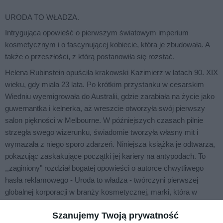
URODA TO WŁADZA.
Intrygująca opowieść o pierwszym światowym imperium
kosmetycznym i o fascynującej kobiecie, która je zbudowała. A
także o przeszłości, z którą postanowiła się rozstać.
Helena Rubinstein opuściła krakowski Kazimierz w latach 90. XIX
wieku, gdy miała 23 lata. Po krótkim przystanku w cesarskim
Wiedniu wyemigrowała do Australii, gdzie zarabiała na życie jako
guwernantka i kelnerka, aż wreszcie otworzyła swój pierwszy
salon piękności w Melbourne. W późniejszych czasach pilnie
strzegła swego wizerunku, świadomie tworzyła własny mit i
wymazała z niego sporo zdarzeń. Niniejsza książka je odtwarza,
pokazując zaskakujące początki jej kariery na antypodach. To
,,zaginiony" rozdział bogatej opowieści o autorce chwytliwego
hasła reklamowego - Uroda to władza - twórczyni pierwszej
globalnej korporacji w branży kosmetycznej, marki, która w
latach największego rozkwitu była uważana za synonim elegancji
Szanujemy Twoją prywatność
i zatrudniała 30 tysięcy kobiet na całym świecie.