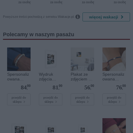
Bijela
Resort by
del Mare)
za osobę
za osobę
za osobę
za osobę
Delfin)
Diamonds

więcej wakacji
Powyższe treści pochodzą z serwisu Wakacje.pl.
Polecamy w naszym pasażu
Spersonaliz
Wydruk
Plakat ze
Spersonaliz
owana
zdjęcia
zdjęciem 30
owana
bransoletka
plakatu - 50
x 30 cm
bransoletka
00
00
00
00
84
81
56
76
z
x 70 cm
sznurkowa -
,
,
,
,
kamieniami
Niebieska -
szlachetnym
Srebrne
przejdź do
przejdź do
przejdź do
przejdź do
sklepu
sklepu
sklepu
sklepu
i - Szary - M
serce
- 6 mm