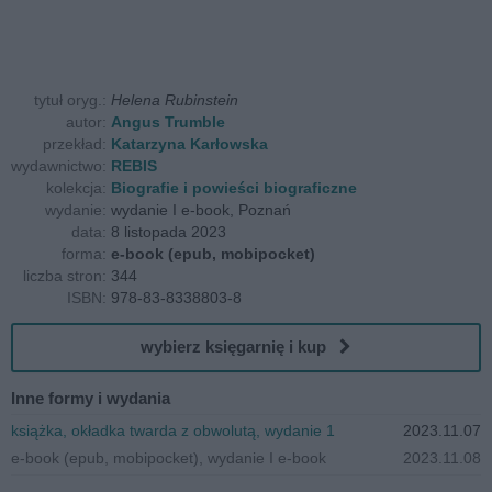
tytuł oryg.:
Helena Rubinstein
autor:
Angus Trumble
przekład:
Katarzyna Karłowska
wydawnictwo:
REBIS
kolekcja:
Biografie i powieści biograficzne
wydanie:
wydanie I e-book, Poznań
data:
8 listopada 2023
forma:
e-book (epub, mobipocket)
liczba stron:
344
ISBN:
978-83-8338803-8
wybierz księgarnię i kup
Inne formy i wydania
książka, okładka twarda z obwolutą, wydanie 1
2023.11.07
e-book (epub, mobipocket), wydanie I e-book
2023.11.08