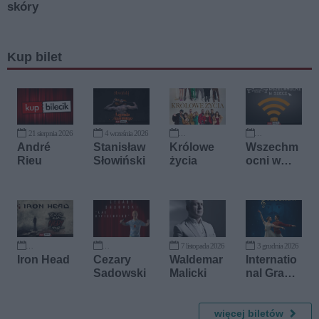
Kup bilet
21 sierpnia 2026
4 września 2026
13 września 2026
10 października 2026
André
Stanisław
Królowe
Wszechm
Rieu
Słowiński
życia
ocni w
sieci
7 listopada 2026
3 grudnia 2026
10 października 2026
18 października 2026
Iron Head
Cezary
Waldemar
Internatio
Sadowski
Malicki
nal Grand
Ballet -
Dziadek
więcej biletów
do