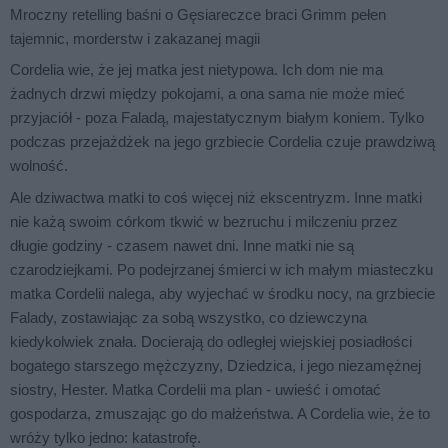
Mroczny retelling baśni o Gęsiareczce braci Grimm pełen
tajemnic, morderstw i zakazanej magii
Cordelia wie, że jej matka jest nietypowa. Ich dom nie ma
żadnych drzwi między pokojami, a ona sama nie może mieć
przyjaciół - poza Faladą, majestatycznym białym koniem. Tylko
podczas przejażdżek na jego grzbiecie Cordelia czuje prawdziwą
wolność.
Ale dziwactwa matki to coś więcej niż ekscentryzm. Inne matki
nie każą swoim córkom tkwić w bezruchu i milczeniu przez
długie godziny - czasem nawet dni. Inne matki nie są
czarodziejkami. Po podejrzanej śmierci w ich małym miasteczku
matka Cordelii nalega, aby wyjechać w środku nocy, na grzbiecie
Falady, zostawiając za sobą wszystko, co dziewczyna
kiedykolwiek znała. Docierają do odległej wiejskiej posiadłości
bogatego starszego mężczyzny, Dziedzica, i jego niezamężnej
siostry, Hester. Matka Cordelii ma plan - uwieść i omotać
gospodarza, zmuszając go do małżeństwa. A Cordelia wie, że to
wróży tylko jedno: katastrofę.