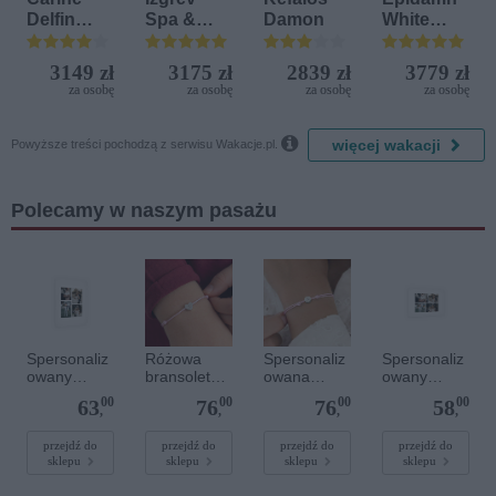
Delfin
Spa &
Damon
White
Bijela (ex.
Aquapark
Sensation
Iberostar
3149 zł
3175 zł
2839 zł
3779 zł
Bijela
za osobę
za osobę
za osobę
za osobę
Delfin)

więcej wakacji
Powyższe treści pochodzą z serwisu Wakacje.pl.
Polecamy w naszym pasażu
Spersonaliz
Różowa
Spersonaliz
Spersonaliz
owany
bransoletka
owana
owany
plakat - 30 x
sznurkowa
bransoletka
plakat - 30 x
00
00
00
00
63
76
76
58
40 cm
dla dzieci -
sznurkowa -
20 cm
,
,
,
,
Spersonaliz
Różowa -
owana -
Srebrne
przejdź do
przejdź do
przejdź do
przejdź do
sklepu
sklepu
sklepu
sklepu
Srebrne
kółko
serce