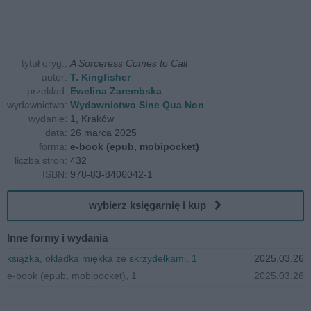
tytuł oryg.:
A Sorceress Comes to Call
autor:
T. Kingfisher
przekład:
Ewelina Zarembska
wydawnictwo:
Wydawnictwo Sine Qua Non
wydanie:
1, Kraków
data:
26 marca 2025
forma:
e-book (epub, mobipocket)
liczba stron:
432
ISBN:
978-83-8406042-1
wybierz księgarnię i kup
Inne formy i wydania
książka, okładka miękka ze skrzydełkami, 1
2025.03.26
e-book (epub, mobipocket), 1
2025.03.26