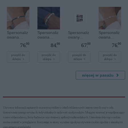
Spersonaliz
Spersonaliz
Spersonaliz
Spersonaliz
owana
owana
owany
owana
bransoletka
bransoletka
plakat - 40 x
bransoletka
00
00
00
00
76
84
67
76
sznurkowa -
z
40 cm
sznurkowa -
,
,
,
,
Niebieska -
kamieniami
Różowa -
Srebrne
szlachetnym
Złote kółko
przejdź do
przejdź do
przejdź do
przejdź do
sklepu
sklepu
sklepu
sklepu
serce
i - Szary - M
- 6 mm
więcej w pasażu
Używamy informacji zapisanych za pomocą cookies w celach reklamowych i statystycznych oraz w celu
dostosowania naszego serwisu do indywidualnych zachowań użytkowni­ków. Mogą też stosować je współpracujący
z nami reklamodawcy, firmy badawcze oraz dostawcy aplikacji multimedialnych. Ustawienia dotyczące cookies
można zmienić w przeglądarce. Korzystając ze strony wyrażasz zgodę na używanie cookies zgodnie z aktualnymi
ustawieniami przeglądarki.