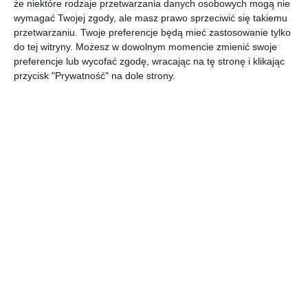
że niektóre rodzaje przetwarzania danych osobowych mogą nie
Autorka wielu zachwycających powieści, w tym bestsellerowej
wymagać Twojej zgody, ale masz prawo sprzeciwić się takiemu
Pokrzywy i kości
, a także
Ciernia
i
Co porusza martwych
przetwarzaniu. Twoje preferencje będą mieć zastosowanie tylko
wydanych w Polsce nakładem Wydawnictwa SQN.
do tej witryny. Możesz w dowolnym momencie zmienić swoje
preferencje lub wycofać zgodę, wracając na tę stronę i klikając
***
przycisk "Prywatność" na dole strony.
Pełna melancholijnego uroku... czytanie jej to czysta
przyjemność.
The New York Times
Kingfisher nigdy nie przestaje zachwycać.
Peter S. Beagle laureat nagród Hugo, Nebula i Locus, autor
Ostatniego jednorożca
Cudowne splecenie mroku i uroku.
Travis Baldree autor bestsellerowej powieści Legendy i Latte
Odświeżająca... prawdziwa lektura na pocieszenie, w której
łagodność przetrwa nawet w obliczu bezlitosnego okrucieństwa.
The Washington Post