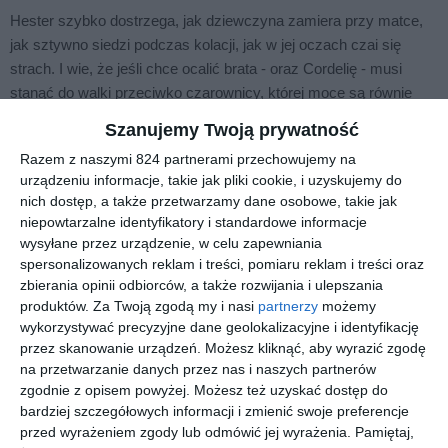
Hester szybko dostrzega, jak dziewczyna zamiera przy matce,
jak sztywno siedzi podczas kolacji, jak w jej oczach czai się
strach. I wie, że jeśli chce ocalić brata - oraz Cordelię - musi
stanąć do walki przeciwko czarownicy, której moce są równie
złowrogie, co potężne.
Szanujemy Twoją prywatność
BIOGRAM
Razem z naszymi 824 partnerami przechowujemy na
T. KINGFISHER,
urządzeniu informacje, takie jak pliki cookie, i uzyskujemy do
nich dostęp, a także przetwarzamy dane osobowe, takie jak
czyli Ursula Vernon, autorka z Karoliny Północnej. Poza
niepowtarzalne identyfikatory i standardowe informacje
porywającą fantastyką pisze książki dla dzieci oraz komiksy.
wysyłane przez urządzenie, w celu zapewniania
Była nominowana do nagród World Fantasy oraz Eisnera,
spersonalizowanych reklam i treści, pomiaru reklam i treści oraz
zdobyła nagrody Hugo, Sequoyah, Nebula, Alfie, WSFA, Coyotl
zbierania opinii odbiorców, a także rozwijania i ulepszania
produktów.
Za Twoją zgodą my i nasi
partnerzy
możemy
oraz Ursa Major, a także pół tuzina wyróżnień Junior Library
wykorzystywać precyzyjne dane geolokalizacyjne i identyfikację
Guild.
przez skanowanie urządzeń. Możesz kliknąć, aby wyrazić zgodę
T. Kingfisher to pseudonim, którego używa, pisząc dla dorosłych.
na przetwarzanie danych przez nas i naszych partnerów
Jej twórczość obejmuje wiele retellingów baśni oraz opowiadań o
zgodnie z opisem powyżej. Możesz też uzyskać dostęp do
elfach i goblinach. Gdy nie pisze, prawdopodobnie przebywa w
bardziej szczegółowych informacji i zmienić swoje preferencje
przed wyrażeniem zgody lub odmówić jej wyrażenia.
Pamiętaj,
ogrodzie, próbując nawiązać kontakt wzrokowy z motylami.