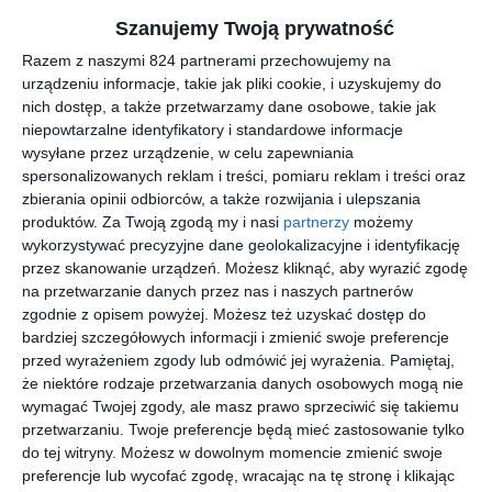
Pokorze, zdziwi się po przeczytaniu tej książki. Nie dajcie się
Szanujemy Twoją prywatność
zwieść! To aktor pokorny i przekorny.
Razem z naszymi 824 partnerami przechowujemy na
Wojciech Pokora
(1934 - 2018) - jeden z najpopularniejszych i
urządzeniu informacje, takie jak pliki cookie, i uzyskujemy do
najwybitniejszych polskich aktorów komediowych. Każda jego
nich dostęp, a także przetwarzamy dane osobowe, takie jak
niepowtarzalne identyfikatory i standardowe informacje
rola to doskonała kreacja, którą zaskarbiał sobie sympatię
wysyłane przez urządzenie, w celu zapewniania
widzów: ,,Poszukiwany, poszukiwana", ,,Brunet wieczorową
spersonalizowanych reklam i treści, pomiaru reklam i treści oraz
porą", ,,Co mi zrobisz jak mnie złapiesz" czy ,,Alternatywy 4".
zbierania opinii odbiorców, a także rozwijania i ulepszania
Wreszcie kabaret Olgi Lipińskiej, którego bez niego zapewne by
produktów.
Za Twoją zgodą my i nasi
partnerzy
możemy
nie było.
wykorzystywać precyzyjne dane geolokalizacyjne i identyfikację
przez skanowanie urządzeń. Możesz kliknąć, aby wyrazić zgodę
Krzysztof Pyzia
- z wykształcenia politolog, z zamiłowania
na przetwarzanie danych przez nas i naszych partnerów
dziennikarz. Producent porannego programu ,,Dzień Dobry
zgodnie z opisem powyżej. Możesz też uzyskać dostęp do
Bardzo" w Radiu ZET, współpracownik tygodnika ,,Angora". Autor
bardziej szczegółowych informacji i zmienić swoje preferencje
bloga KtoPyziaNieBladzi.pl.
przed wyrażeniem zgody lub odmówić jej wyrażenia.
Pamiętaj,
że niektóre rodzaje przetwarzania danych osobowych mogą nie
Audiobook zrealizowano przy wsparciu oprogramowania AI.
wymagać Twojej zgody, ale masz prawo sprzeciwić się takiemu
przetwarzaniu. Twoje preferencje będą mieć zastosowanie tylko
do tej witryny. Możesz w dowolnym momencie zmienić swoje
Na sąsiedniej półce
preferencje lub wycofać zgodę, wracając na tę stronę i klikając