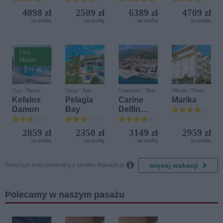
Resort
Golf
(ex. Citta
4098 zł
2509 zł
6389 zł
4709 zł
Resort by
del Mare)
za osobę
za osobę
za osobę
za osobę
Diamonds
First
Minute
Cypr / Paphos
Grecja / Agia
Czarnogóra / Bijela
Albania / Durres
Pelagia
Kefalos
Pelagia
Carine
Marika
Damon
Bay
Delfin
Bijela (ex.
Iberostar
2859 zł
2350 zł
3149 zł
2959 zł
Bijela
za osobę
za osobę
za osobę
za osobę
Delfin)

więcej wakacji
Powyższe treści pochodzą z serwisu Wakacje.pl.
Polecamy w naszym pasażu