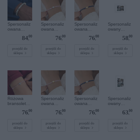
Spersonaliz
Spersonaliz
Spersonaliz
Spersonaliz
owana
owana
owana
owany
bransoletka
bransoletka
bransoletka
plakat - 30 x
00
00
00
00
84
76
76
58
z
sznurkowa -
sznurkowa -
20 cm
,
,
,
,
kamieniami
Różowa -
Niebieska -
szlachetnym
Srebrne
Złote serce
przejdź do
przejdź do
przejdź do
przejdź do
sklepu
sklepu
sklepu
sklepu
i - Szary - M
kółko
- 6 mm
Różowa
Spersonaliz
Spersonaliz
Spersonaliz
bransoletka
owana
owana
owany
sznurkowa
bransoletka
bransoletka
plakat - 30 x
00
00
00
00
76
76
76
63
dla dzieci -
sznurkowa -
sznurkowa -
40 cm
,
,
,
,
Spersonaliz
Różowa -
Niebieska -
owana -
Złote kółko
Srebrne
przejdź do
przejdź do
przejdź do
przejdź do
sklepu
sklepu
sklepu
sklepu
Srebrne
serce
serce