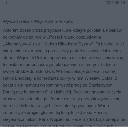
, 1
2026.05.14
Wywiad rzeka z Wojciechem Pokorą.
Aktorem został przez przypadek, ale kolejne pokolenia Polaków
pokochały go za role w ,,Poszukiwany, poszukiwana",
,,Alternatywy 4" czy ,,Kariera Nikodema Dyzmy". Ta błyskotliwa i
inteligentna rozmowa to przenikliwy portret niezwykle lubianego
aktora. Wojciech Pokora opowiada o dzieciństwie w cieniu wojny,
technikum samochodowym ukończonym z Jerzym Turkiem i
swojej drodze do aktorstwa. W końcu lekcje pobierał u samej
Hanki Bielickiej, a komedianta odkrył w nim Wiesław Gołas! Z
poczuciem humoru wspomina współpracę ze Stanisławem
Bareją czy kabaretem Olgi Lipińskiej. Sypie anegdotami z życia
środowiska aktorskiego. Zdradza sekrety przygotowywania się
do ról nie tylko teatralnych, lecz także prywatnych. Warto
zdradzić, że drugim głosem tej książki jest żona Hanna,
niegasnąca miłość Pana Wojciecha. Razem zdradzają przepis na
udane małżeństwo. Kto myśli, że cokolwiek wie o Wojciechu