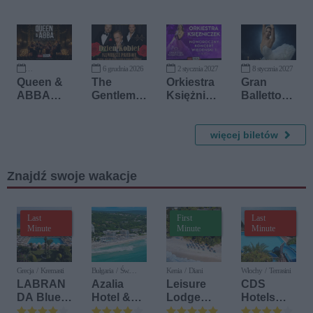
6 grudnia 2026
2 stycznia 2027
8 stycznia 2027
29 października 2026
Queen &
The
Orkiestra
Gran
ABBA
Gentleme
Księżnicz
Balletto
przy
n Show
ek -
Reale
świecach
Męskie
Noworocz
d'Italia
Śpiewanie
ny
więcej biletów
"Jezioro
- Klucz Do
Koncert
Łabędzie"
Wszystkic
Wiedeński
Znajdź swoje wakacje
h Serc
Last
First
Last
Minute
Minute
Minute
Grecja / Kremasti
Bułgaria / Św.
Kenia / Diani
Włochy / Terrasini
Konstantyn i Elena
LABRAN
Azalia
Leisure
CDS
DA Blue
Hotel &
Lodge
Hotels
Bay
Spa
Beach &
Terrasini