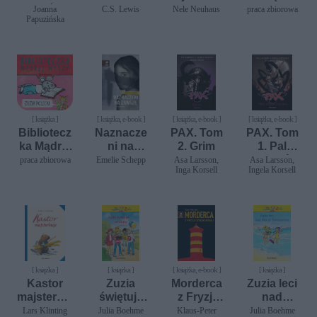
a. Baśnie
a
stadniny
Myszy
Joanna
C.S. Lewis
Nele Neuhaus
praca zbiorowa
Papuzińska
polskie
Maks
poleca
[ książka ]
[ książka, e-book ]
[ książka, e-book ]
[ książka, e-book ]
Bibliotecz
Naznacze
PAX. Tom
PAX. Tom
ka Mądrej
ni na
2. Grim
1. Pal
Myszy
zawsze
przekleńst
praca zbiorowa
Emelie Schepp
Asa Larsson,
Asa Larsson,
Inga Korsell
Ingela Korsell
Zuzia
wa
polcea
[ książka ]
[ książka ]
[ książka, e-book ]
[ książka ]
Kastor
Zuzia
Morderca
Zuzia leci
majsterkuj
świętuje
z Fryzji
nad
e
urodziny
Wschodni
morze
Lars Klinting
Julia Boehme
Klaus-Peter
Julia Boehme