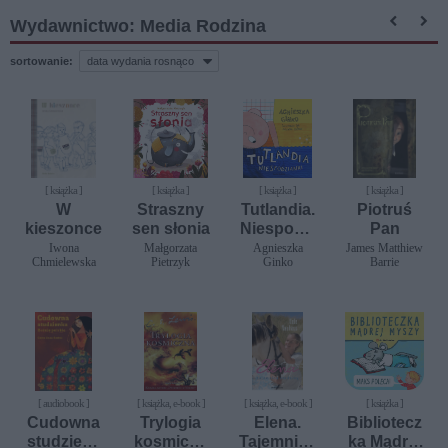
Wydawnictwo: Media Rodzina
sortowanie:
[ książka ]
[ książka ]
[ książka ]
[ książka ]
W
Straszny
Tutlandia.
Piotruś
kieszonce
sen słonia
Niespodzi
Pan
anki
Iwona
Małgorzata
Agnieszka
James Matthiew
Chmielewska
Pietrzyk
Ginko
Barrie
[ audiobook ]
[ książka, e-book ]
[ książka, e-book ]
[ książka ]
Cudowna
Trylogia
Elena.
Bibliotecz
studzienk
kosmiczn
Tajemnica
ka Mądrej