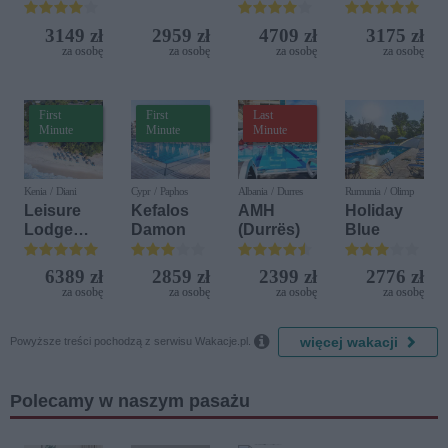
Bijela (ex.
Terrasini
Aquapark
Iberostar
(ex. Citta
3149 zł
2959 zł
4709 zł
3175 zł
Bijela
del Mare)
za osobę
za osobę
za osobę
za osobę
Delfin)
First
First
Last
Minute
Minute
Minute
Kenia / Diani
Cypr / Paphos
Albania / Durres
Rumunia / Olimp
Leisure
Kefalos
AMH
Holiday
Lodge
Damon
(Durrës)
Blue
Beach &
Golf
6389 zł
2859 zł
2399 zł
2776 zł
Resort by
za osobę
za osobę
za osobę
za osobę
Diamonds

więcej wakacji
Powyższe treści pochodzą z serwisu Wakacje.pl.
Polecamy w naszym pasażu