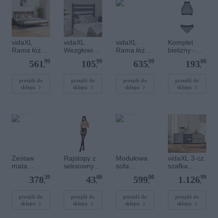
vidaXL
vidaXL
vidaXL
Komplet
Rama łóżka,
Wezgłowie
Rama łóżka
bielizny -
miodowy
łóżka,
bez
MOONLIGH
99
99
99
00
561
105
635
193
brąz, lite
szare,
materaca,
T SET black
,
,
,
,
drewno, 200
96x4x100
biała,
x 200 cm
cm, lite
160x200
przejdź do
przejdź do
przejdź do
przejdź do
sklepu
sklepu
sklepu
sklepu
drewno
cm, lite
sosnowe
drewno
sosnowe
Zestaw
Rajstopy z
Modułowa
vidaXL 3-cz.
mata
seksownym
sofa
szafka
grzewcza z
rozcięciem -
piankowa
boczna,
39
00
00
99
378
43
599
1.126
termoregula
TIOPEN
dla dzieci do
szarość
,
,
,
,
torem H5-
020 black
zabawy -
betonu,
150W 50cm
sztruks
materiał
przejdź do
przejdź do
przejdź do
przejdź do
sklepu
sklepu
sklepu
sklepu
1,5m2 TF-
różowy
drewnopoch
HM-
odny