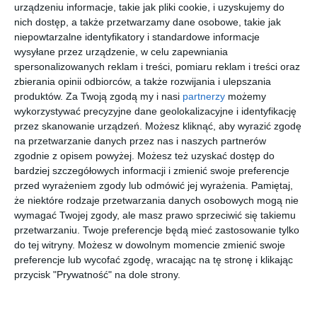
Atticusa
urządzeniu informacje, takie jak pliki cookie, i uzyskujemy do
Cratfsman
nich dostęp, a także przetwarzamy dane osobowe, takie jak
a
niepowtarzalne identyfikatory i standardowe informacje
wysyłane przez urządzenie, w celu zapewniania
spersonalizowanych reklam i treści, pomiaru reklam i treści oraz
[ książka ]
[ książka ]
[ książka ]
[ książka, e-book ]
zbierania opinii odbiorców, a także rozwijania i ulepszania
Pettson i
Kastor
Kicia
Charlotte i
produktów.
Za Twoją zgodą my i nasi
partnerzy
możemy
Findus.
piecze
Kocia w
bolesne
wykorzystywać precyzyjne dane geolokalizacyjne i identyfikację
Poznaj
Afryce
sekrety
Sven Nordqvist
Lars Klinting
Anita
Nele Neuhaus
przez skanowanie urządzeń. Możesz kliknąć, aby wyrazić zgodę
Głowińska
Pettsona i
na przetwarzanie danych przez nas i naszych partnerów
Findusa
zgodnie z opisem powyżej. Możesz też uzyskać dostęp do
bardziej szczegółowych informacji i zmienić swoje preferencje
przed wyrażeniem zgody lub odmówić jej wyrażenia.
Pamiętaj,
że niektóre rodzaje przetwarzania danych osobowych mogą nie
wymagać Twojej zgody, ale masz prawo sprzeciwić się takiemu
[ książka, e-book ]
[ książka, e-book ]
[ książka ]
[ książka, e-book ]
przetwarzaniu. Twoje preferencje będą mieć zastosowanie tylko
Pusty
PAX. Tom
Zuzia i
Ostatnie
do tej witryny. Możesz w dowolnym momencie zmienić swoje
cmentarz
3. Myling
zaginiony
lato w
preferencje lub wycofać zgodę, wracając na tę stronę i klikając
pies
Nebrasce
Ramiro Pinilla
Asa Larsson,
Julia Boehme
Nele Neuhaus
przycisk "Prywatność" na dole strony.
Ingela Korsell