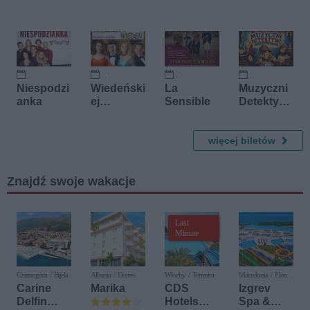
Muzyczna
17 września 2026
11 października 2026
16 października 2026
23 listopada 2026
Niespodzi
Wiedeński
La
Muzyczni
anka
ej
Sensible
Detektywi:
Operetki
Sekrety
Czar cz. 2
Wielkich
Pozdrawia
więcej biletów
Kompozyt
my
orów
Wiedeń
Znajdź swoje wakacje
Last
Minute
Czarnogóra / Bijela
Albania / Durres
Włochy / Terrasini
Macedonia / Elen
Kamen
Carine
Marika
CDS
Izgrev
Delfin
Hotels
Spa &