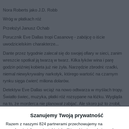
Nora Roberts jako J.D. Robb
Wróg w płatkach róż
Przełożył Janusz Ochab
Porucznik Eve Dallas tropi Casanovę - zabójcę o iście
uwodzicielskim charakterze...
Dante przez tygodnie zalecał się do swojej ofiary w sieci, zanim
wreszcie spotkał ją twarzą w twarz. Kilka łyków wina i parę
godzin później kobieta już nie żyła. Narzędzie zbrodni: rzadki,
niemal niewykrywalny narkotyk, którego wartość na czarnym
rynku sięga ćwierć miliona dolarów.
Detektyw Eve Dallas wciąż na nowo odtwarza w myślach tropy.
Światło świec, muzyka, płatki róż rozsypane na łóżku. Wygląda
na to, że morderca nie planował zabijać. Ale skoro już to zrobił,
pozostały mu tylko dwie drogi: zaszyć się w strachu i poczuciu
Szanujemy Twoją prywatność
winy albo też rozpocząć kolejne polowanie...
Razem z naszymi 824 partnerami przechowujemy na