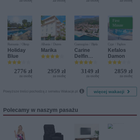
za osobę
za osobę
za osobę
za osobę
Diamonds
First
Minute
Rumunia / Olimp
Albania / Durres
Czarnogóra / Bijela
Cypr / Paphos
Holiday
Marika
Carine
Kefalos
Blue
Delfin
Damon
Bijela (ex.
Iberostar
2776 zł
2959 zł
3149 zł
2859 zł
Bijela
za osobę
za osobę
za osobę
za osobę
Delfin)

więcej wakacji
Powyższe treści pochodzą z serwisu Wakacje.pl.
Polecamy w naszym pasażu