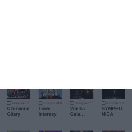
Kup bilet
15 sierpnia 2026
28 sierpnia 2026
30 sierpnia 2026
4 września 2026
Czerwone
Lewe
Wielka
SYMPHO
Gitary
interesy
Gala
NICA
Operowa:
Krzysztof
Knapczyk