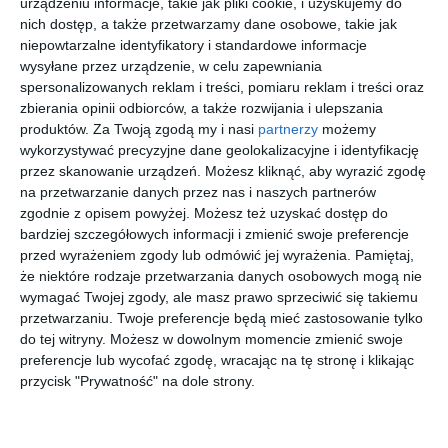
urządzeniu informacje, takie jak pliki cookie, i uzyskujemy do
nich dostęp, a także przetwarzamy dane osobowe, takie jak
Na sąsiedniej półce
niepowtarzalne identyfikatory i standardowe informacje
wysyłane przez urządzenie, w celu zapewniania
spersonalizowanych reklam i treści, pomiaru reklam i treści oraz
zbierania opinii odbiorców, a także rozwijania i ulepszania
produktów.
Za Twoją zgodą my i nasi
partnerzy
możemy
wykorzystywać precyzyjne dane geolokalizacyjne i identyfikację
[ e-book ]
[ e-book ]
[ e-book ]
[ audiobook, e-book
przez skanowanie urządzeń. Możesz kliknąć, aby wyrazić zgodę
]
Portret
Wirus
Przypadk
W pogoni
na przetwarzanie danych przez nas i naszych partnerów
śmierci
śmierci
owa
za
zgodnie z opisem powyżej. Możesz też uzyskać dostęp do
śmierć
śmiercią
Nora Roberts
Nora Roberts
Nora Roberts
Nora Roberts
bardziej szczegółowych informacji i zmienić swoje preferencje
przed wyrażeniem zgody lub odmówić jej wyrażenia.
Pamiętaj,
że niektóre rodzaje przetwarzania danych osobowych mogą nie
wymagać Twojej zgody, ale masz prawo sprzeciwić się takiemu
przetwarzaniu. Twoje preferencje będą mieć zastosowanie tylko
do tej witryny. Możesz w dowolnym momencie zmienić swoje
preferencje lub wycofać zgodę, wracając na tę stronę i klikając
[ audiobook, e-book
[ audiobook, e-book
[ audiobook, e-book
[ audiobook, e-book
]
]
]
]
przycisk "Prywatność" na dole strony.
Śmierteln
Srebrny
Zapłacisz
Śmierć na
a zemsta
błysk
krwią
bis
śmierci
Nora Roberts
Nora Roberts
Nora Roberts
Nora Roberts