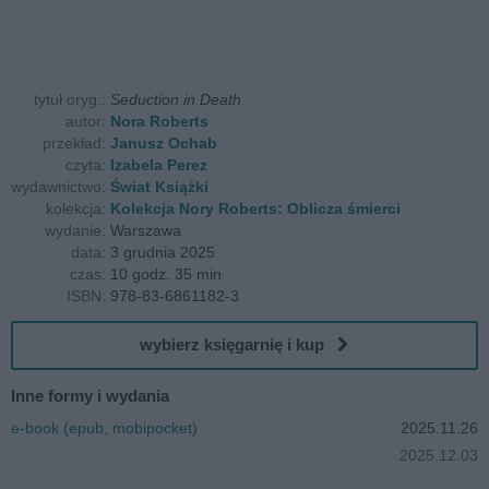
tytuł oryg.:
Seduction in Death
autor:
Nora Roberts
przekład:
Janusz Ochab
czyta:
Izabela Perez
wydawnictwo:
Świat Książki
kolekcja:
Kolekcja Nory Roberts: Oblicza śmierci
wydanie:
Warszawa
data:
3 grudnia 2025
czas:
10 godz. 35 min
ISBN:
978-83-6861182-3
wybierz księgarnię i kup
Inne formy i wydania
e-book (epub, mobipocket)
2025.11.26
2025.12.03