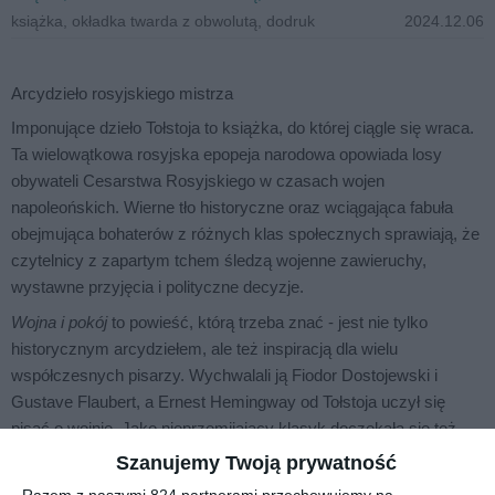
książka, okładka twarda z obwolutą, dodruk
2024.12.06
Arcydzieło rosyjskiego mistrza
Imponujące dzieło Tołstoja to książka, do której ciągle się wraca.
Ta wielowątkowa rosyjska epopeja narodowa opowiada losy
obywateli Cesarstwa Rosyjskiego w czasach wojen
napoleońskich. Wierne tło historyczne oraz wciągająca fabuła
obejmująca bohaterów z różnych klas społecznych sprawiają, że
czytelnicy z zapartym tchem śledzą wojenne zawieruchy,
wystawne przyjęcia i polityczne decyzje.
Wojna i pokój
to powieść, którą trzeba znać - jest nie tylko
historycznym arcydziełem, ale też inspiracją dla wielu
współczesnych pisarzy. Wychwalali ją Fiodor Dostojewski i
Gustave Flaubert, a Ernest Hemingway od Tołstoja uczył się
pisać o wojnie. Jako nieprzemijający klasyk doczekała się też
wielu, również oscarowych, ekranizacji, a najnowszą jest
Szanujemy Twoją prywatność
widowiskowy miniserial BBC z 2016 roku.