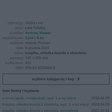
tytuł oryg.:
Wojna i mir
autor:
Lew Tołstoj
przekład:
Andrzej Stawar
wydawnictwo:
Zysk i S-ka
wydanie:
dodruk, Poznań
data:
6 grudnia 2024
forma:
książka, okładka twarda z obwolutą
wymiary:
135 × 205 mm
liczba stron:
812
ISBN:
978-83-8335466-8
wybierz księgarnię i kup
Inne formy i wydania
e-book (epub, mobipocket), wyd. 1 w tej edycji
2018.04.09
książka, okładka twarda z obwolutą, wyd. 1 w tej edycji
2018.04.09
książka, okładka twarda z obwolutą, wznowienie
2022.03.01