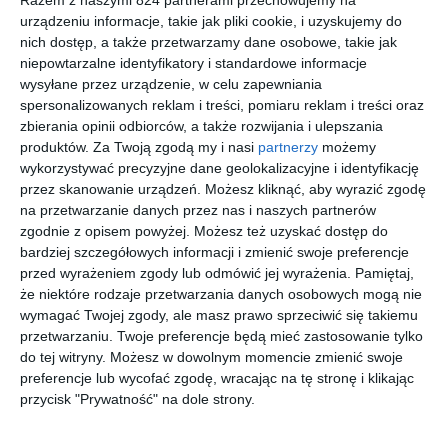
Razem z naszymi 824 partnerami przechowujemy na
,,Znam w życiu tylko dwa prawdziwe nieszczęścia: wyrzuty
urządzeniu informacje, takie jak pliki cookie, i uzyskujemy do
sumienia i chorobę. Szczęście to tylko nieobecność dwóch
nich dostęp, a także przetwarzamy dane osobowe, takie jak
niepowtarzalne identyfikatory i standardowe informacje
nieszczęść".
wysyłane przez urządzenie, w celu zapewniania
(z tomu II)
spersonalizowanych reklam i treści, pomiaru reklam i treści oraz
zbierania opinii odbiorców, a także rozwijania i ulepszania
produktów.
Za Twoją zgodą my i nasi
partnerzy
możemy
Na sąsiedniej półce
wykorzystywać precyzyjne dane geolokalizacyjne i identyfikację
przez skanowanie urządzeń. Możesz kliknąć, aby wyrazić zgodę
na przetwarzanie danych przez nas i naszych partnerów
zgodnie z opisem powyżej. Możesz też uzyskać dostęp do
bardziej szczegółowych informacji i zmienić swoje preferencje
przed wyrażeniem zgody lub odmówić jej wyrażenia.
Pamiętaj,
że niektóre rodzaje przetwarzania danych osobowych mogą nie
[ książka, e-book ]
[ e-book ]
[ e-book ]
[ książka ]
wymagać Twojej zgody, ale masz prawo sprzeciwić się takiemu
Anna
Anna
Anna
PAKIET
przetwarzaniu. Twoje preferencje będą mieć zastosowanie tylko
Karenina
Karenina
Karenina
Wojna i
do tej witryny. Możesz w dowolnym momencie zmienić swoje
Tom 1
Tom 2
pokój T
Lew Tołstoj
Lew Tołstoj
Lew Tołstoj
Lew Tołstoj
1/2 + T 3/4
preferencje lub wycofać zgodę, wracając na tę stronę i klikając
przycisk "Prywatność" na dole strony.