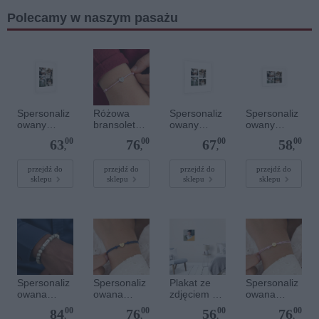
Polecamy w naszym pasażu
Spersonaliz
Różowa
Spersonaliz
Spersonaliz
owany
bransoletka
owany
owany
plakat - 30 x
sznurkowa
plakat - 40 x
plakat - 30 x
00
00
00
00
63
76
67
58
40 cm
dla dzieci -
40 cm
20 cm
,
,
,
,
Spersonaliz
owana -
przejdź do
przejdź do
przejdź do
przejdź do
sklepu
sklepu
sklepu
sklepu
Srebrne
serce
Spersonaliz
Spersonaliz
Plakat ze
Spersonaliz
owana
owana
zdjęciem 30
owana
bransoletka
bransoletka
x 30 cm
bransoletka
00
00
00
00
84
76
56
76
z
sznurkowa -
sznurkowa -
,
,
,
,