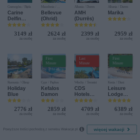
Czarnogóra / Bijela
Macedonia /
Albania / Durres
Albania / Durres
Ochryda
Carine
Bellevue
AMH
Marika
Delfin
(Ohrid)
(Durrës)
Bijela (ex.
Iberostar
3149 zł
2624 zł
2399 zł
2959 zł
Bijela
za osobę
za osobę
za osobę
za osobę
Delfin)
First
Last
First
Minute
Minute
Minute
Rumunia / Olimp
Cypr / Paphos
Włochy / Terrasini
Kenia / Diani
Holiday
Kefalos
CDS
Leisure
Blue
Damon
Hotels
Lodge
Terrasini
Beach &
(ex. Citta
Golf
2776 zł
2859 zł
4709 zł
6389 zł
del Mare)
Resort by
za osobę
za osobę
za osobę
za osobę
Diamonds

więcej wakacji
Powyższe treści pochodzą z serwisu Wakacje.pl.