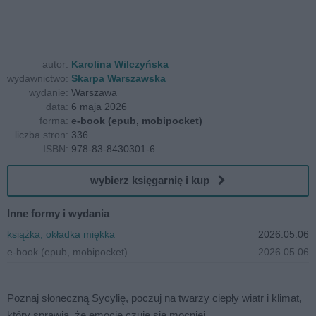
autor:
Karolina Wilczyńska
wydawnictwo:
Skarpa Warszawska
wydanie:
Warszawa
data:
6 maja 2026
forma:
e-book (epub, mobipocket)
liczba stron:
336
ISBN:
978-83-8430301-6
wybierz księgarnię i kup
Inne formy i wydania
książka, okładka miękka
2026.05.06
e-book (epub, mobipocket)
2026.05.06
Poznaj słoneczną Sycylię, poczuj na twarzy ciepły wiatr i klimat,
który sprawia, że emocje czuje się mocniej.