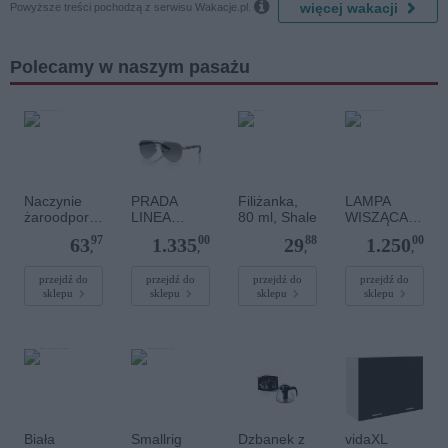

więcej wakacji
Powyższe treści pochodzą z serwisu Wakacje.pl.
Polecamy w naszym pasażu
Naczynie
PRADA
Filiżanka,
LAMPA
żaroodporn
LINEA
80 ml, Shale
WISZĄCA
e / owalne
ROSSA 0PS
DIONE 6
97
00
88
00
63
1.335
29
1.250
3,5 l
A52S
BLACK
,
,
,
,
(7136/7146)
5AV3M1
przejdź do
przejdź do
przejdź do
przejdź do
sklepu
sklepu
sklepu
sklepu
Biała
Smallrig
Dzbanek z
vidaXL