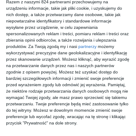
Razem z naszymi 824 partnerami przechowujemy na
urządzeniu informacje, takie jak pliki cookie, i uzyskujemy do
nich dostęp, a także przetwarzamy dane osobowe, takie jak
nowość
niepowtarzalne identyfikatory i standardowe informacje
wysyłane przez urządzenie, w celu zapewniania
spersonalizowanych reklam i treści, pomiaru reklam i treści oraz
[ książka, audiobook,
[ książka, e-book ]
[ książka ]
[ e-book ]
zbierania opinii odbiorców, a także rozwijania i ulepszania
e-book ]
Peeling
Zapisane
Stacja
Stacja
produktów.
Za Twoją zgodą my i nasi
partnerzy
możemy
złudzeń
w kartach.
Jagodno.
Jagodno.
wykorzystywać precyzyjne dane geolokalizacyjne i identyfikację
Powroty
Dom
Dom
Karolina
Karolina
Karolina
Karolina
przez skanowanie urządzeń. Możesz kliknąć, aby wyrazić zgodę
Wilczyńska
Wilczyńska
Wilczyńska
Wilczyńska
pełen
pełen
na przetwarzanie danych przez nas i naszych partnerów
słońca
słońca
zgodnie z opisem powyżej. Możesz też uzyskać dostęp do
(barwione
bardziej szczegółowych informacji i zmienić swoje preferencje
brzegi)
przed wyrażeniem zgody lub odmówić jej wyrażenia.
Pamiętaj,
że niektóre rodzaje przetwarzania danych osobowych mogą nie
wymagać Twojej zgody, ale masz prawo sprzeciwić się takiemu
[ audiobook, e-book
[ książka ]
[ e-book ]
[ książka ]
przetwarzaniu. Twoje preferencje będą mieć zastosowanie tylko
]
Zapisane
Stacja
Stacja
Sylwester
do tej witryny. Możesz w dowolnym momencie zmienić swoje
w kartach.
Jagodno.
Jagodno.
bez
preferencje lub wycofać zgodę, wracając na tę stronę i klikając
Więzi
Życie jak
Życie jak
fajerwerkó
Karolina
Karolina
Karolina
Karolina
przycisk "Prywatność" na dole strony.
Wilczyńska
Wilczyńska
Wilczyńska
Wilczyńska
malowane
malowane
w?
(barwione