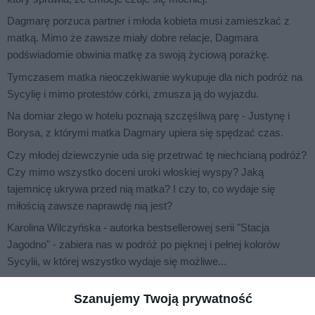
Dagmarę porzuca partner i młoda kobieta musi zamieszkać z
matką. Mimo że zawsze miały dobre relacje, Dagmara
podświadomie obwinia matkę za swoją życiową porażkę.
Tymczasem matka nieoczekiwanie wykupuje dla nich podróż na
Sycylię i mimo protestów córki, zmusza ją do wyjazdu.
Na domiar złego w hotelu poznają szczęśliwą parę - Justynę i
Borysa, z którymi matka Dagmary upiera się spędzać czas.
Czy młodej dziewczynie uda się przetrwać tę niechcianą podróż?
Czy mimo wszystko doceni uroki włoskiej wyspy? Jaką
tajemnicę ukrywa przed nią matka? I czy to, co wydaje się
miłością zawsze naprawdę nią jest?
Karolina Wilczyńska - autorka bestsellerowej serii "Stacja
Jagodno" - zabiera nas w podróż po pięknej i pełnej kolorów
Sycylii, w której wszystko wydaje się możliwe...
Szanujemy Twoją prywatność
Na sąsiedniej półce