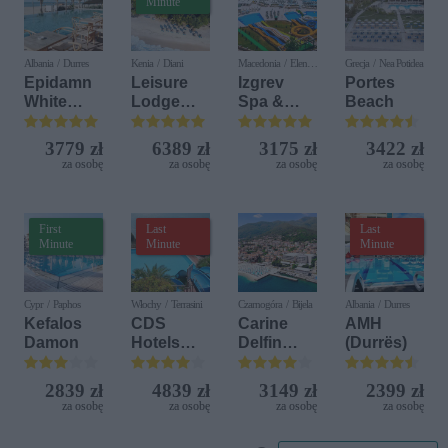
Minute
Albania / Durres
Kenia / Diani
Macedonia / Elen
Grecja / Nea Potidea
Kamen
Epidamn
Leisure
Izgrev
Portes
White
Lodge
Spa &
Beach
Sensation
Beach &
Aquapark
Golf
3779 zł
6389 zł
3175 zł
3422 zł
Resort by
za osobę
za osobę
za osobę
za osobę
Diamonds
First
Last
Last
Minute
Minute
Minute
Cypr / Paphos
Włochy / Terrasini
Czarnogóra / Bijela
Albania / Durres
Kefalos
CDS
Carine
AMH
Damon
Hotels
Delfin
(Durrës)
Terrasini
Bijela (ex.
(ex. Citta
Iberostar
2839 zł
4839 zł
3149 zł
2399 zł
del Mare)
Bijela
za osobę
za osobę
za osobę
za osobę
Delfin)