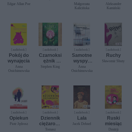
rozlewiski
szaniec
Edgar Allan Poe
Małgorzata
Aleksander
Kalicińska
Kamiński
em
[ audiobook ]
[ audiobook ]
[ audiobook ]
[ audiobook ]
Pokój do
Czarnoksi
Samotne
Ruchy
wynajęcia
ężnik i
wyspy i
Sławomir Shuty
kryształ
storczyk
Anna
Stephen King
Anna
Onichimowska
Onichimowska
[ audiobook ]
[ audiobook ]
[ audiobook ]
[ audiobook ]
Opiekun
Dziennik
Lala
Ruski
ciężarowc
miesiąc
Piotr Jędrosz
Jacek Dehnel
a
Tomasz
Dmitrji