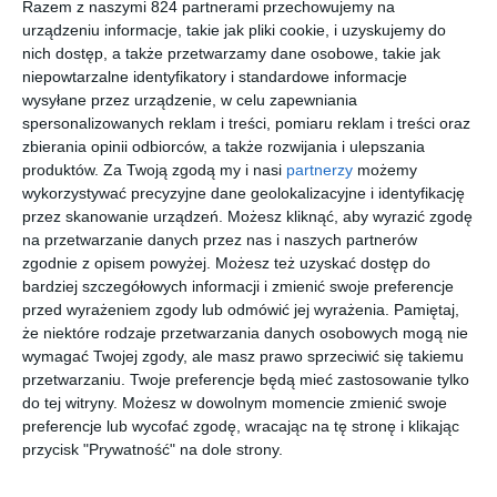
Razem z naszymi 824 partnerami przechowujemy na
Reymont
Plebanek
urządzeniu informacje, takie jak pliki cookie, i uzyskujemy do
nich dostęp, a także przetwarzamy dane osobowe, takie jak
niepowtarzalne identyfikatory i standardowe informacje
wysyłane przez urządzenie, w celu zapewniania
spersonalizowanych reklam i treści, pomiaru reklam i treści oraz
zbierania opinii odbiorców, a także rozwijania i ulepszania
produktów.
Za Twoją zgodą my i nasi
partnerzy
możemy
[ audiobook ]
[ audiobook ]
[ audiobook ]
[ audiobook ]
Gump i
Merde!
Żegnaj na
Pokuta
wykorzystywać precyzyjne dane geolokalizacyjne i identyfikację
spółka
Rok w
zawsze
Ian McEwan
przez skanowanie urządzeń. Możesz kliknąć, aby wyrazić zgodę
Paryżu
Winston Groom
Stephen Clarke
Anna
na przetwarzanie danych przez nas i naszych partnerów
Onichimowska
zgodnie z opisem powyżej. Możesz też uzyskać dostęp do
bardziej szczegółowych informacji i zmienić swoje preferencje
przed wyrażeniem zgody lub odmówić jej wyrażenia.
Pamiętaj,
że niektóre rodzaje przetwarzania danych osobowych mogą nie
wymagać Twojej zgody, ale masz prawo sprzeciwić się takiemu
przetwarzaniu. Twoje preferencje będą mieć zastosowanie tylko
do tej witryny. Możesz w dowolnym momencie zmienić swoje
[ audiobook ]
[ audiobook ]
[ audiobook ]
[ audiobook ]
preferencje lub wycofać zgodę, wracając na tę stronę i klikając
Lato
Cichy
Drewnian
Świat
przed
zabójca
a
według
przycisk "Prywatność" na dole strony.
zmierzche
Twierdza
Mellera.
Doris Lessing
Izabela Szolc
Andrzej Pilipiuk
Michał Komar
m
Życie i