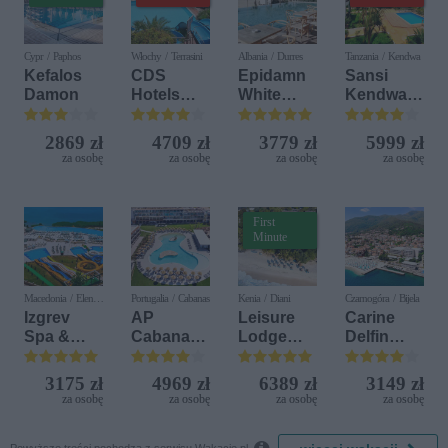
Cypr / Paphos
Włochy / Terrasini
Albania / Durres
Tanzania / Kendwa
Kefalos
CDS
Epidamn
Sansi
Damon
Hotels
White
Kendwa
Terrasini
Sensation
Beach
(ex. Citta
Resort
2869 zł
4709 zł
3779 zł
5999 zł
del Mare)
za osobę
za osobę
za osobę
za osobę
First
Minute
Macedonia / Elen
Portugalia / Cabanas
Kenia / Diani
Czarnogóra / Bijela
Kamen
Izgrev
AP
Leisure
Carine
Spa &
Cabanas
Lodge
Delfin
Aquapark
Beach &
Beach &
Bijela (ex.
Nature
Golf
Iberostar
3175 zł
4969 zł
6389 zł
3149 zł
Resort by
Bijela
za osobę
za osobę
za osobę
za osobę
Diamonds
Delfin)