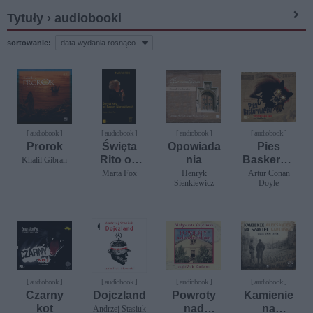
Tytuły › audiobooki
sortowanie:
[ audiobook ]
[ audiobook ]
[ audiobook ]
[ audiobook ]
Prorok
Święta
Opowiada
Pies
Rito od
nia
Baskervill
Khalil Gibran
Rzeczy
eów
Marta Fox
Henryk
Artur Conan
Sienkiewicz
Doyle
Niemożliw
ych
[ audiobook ]
[ audiobook ]
[ audiobook ]
[ audiobook ]
Czarny
Dojczland
Powroty
Kamienie
kot
nad
na
Andrzej Stasiuk