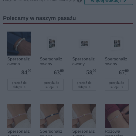

więcej wakacji
Powyższe treści pochodzą z serwisu Wakacje.pl.
Polecamy w naszym pasażu
Spersonaliz
Spersonaliz
Spersonaliz
Spersonaliz
owana
owany
owany
owany
bransoletka
plakat - 30 x
plakat - 30 x
plakat - 40 x
00
00
00
00
84
63
58
67
z
40 cm
20 cm
40 cm
,
,
,
,
kamieniami
szlachetnym
przejdź do
przejdź do
przejdź do
przejdź do
sklepu
sklepu
sklepu
sklepu
i - Szary - M
- 6 mm
Spersonaliz
Spersonaliz
Spersonaliz
Różowa