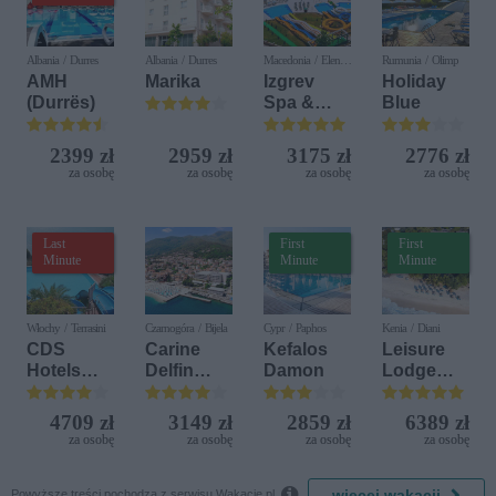
Albania / Durres
Albania / Durres
Macedonia / Elen
Rumunia / Olimp
Kamen
AMH
Marika
Izgrev
Holiday
(Durrës)
Spa &
Blue
Aquapark
2399 zł
2959 zł
3175 zł
2776 zł
za osobę
za osobę
za osobę
za osobę
Last
First
First
Minute
Minute
Minute
Włochy / Terrasini
Czarnogóra / Bijela
Cypr / Paphos
Kenia / Diani
CDS
Carine
Kefalos
Leisure
Hotels
Delfin
Damon
Lodge
Terrasini
Bijela (ex.
Beach &
(ex. Citta
Iberostar
Golf
4709 zł
3149 zł
2859 zł
6389 zł
del Mare)
Bijela
Resort by
za osobę
za osobę
za osobę
za osobę
Delfin)
Diamonds

więcej wakacji
Powyższe treści pochodzą z serwisu Wakacje.pl.