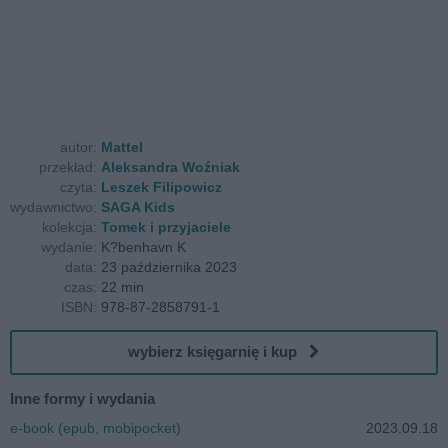
autor:
Mattel
przekład:
Aleksandra Woźniak
czyta:
Leszek Filipowicz
wydawnictwo:
SAGA Kids
kolekcja:
Tomek i przyjaciele
wydanie:
K?benhavn K
data:
23 października 2023
czas:
22 min
ISBN:
978-87-2858791-1
wybierz księgarnię i kup
Inne formy i wydania
e-book (epub, mobipocket)
2023.09.18