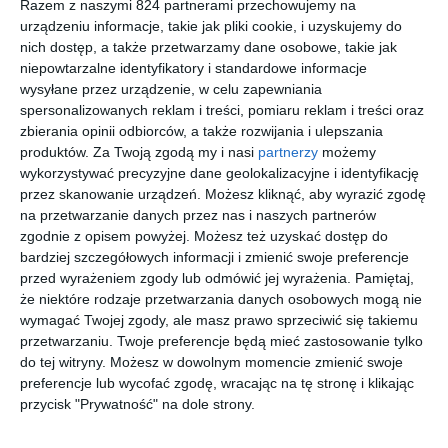
Razem z naszymi 824 partnerami przechowujemy na
urządzeniu informacje, takie jak pliki cookie, i uzyskujemy do
to znaki towarowe Gullane (Thomas) Limited. (C)2023 HIT
nich dostęp, a także przetwarzamy dane osobowe, takie jak
Entertainment Limited.
niepowtarzalne identyfikatory i standardowe informacje
HIT oraz logo HIT to znaki towarowe HIT Entertainment Limited.
wysyłane przez urządzenie, w celu zapewniania
spersonalizowanych reklam i treści, pomiaru reklam i treści oraz
(C) 2023 Gullane (Thomas) Limited. (C) 2023 HIT Entertainment
zbierania opinii odbiorców, a także rozwijania i ulepszania
Limited.
produktów.
Za Twoją zgodą my i nasi
partnerzy
możemy
wykorzystywać precyzyjne dane geolokalizacyjne i identyfikację
przez skanowanie urządzeń. Możesz kliknąć, aby wyrazić zgodę
Na sąsiedniej półce
na przetwarzanie danych przez nas i naszych partnerów
zgodnie z opisem powyżej. Możesz też uzyskać dostęp do
bardziej szczegółowych informacji i zmienić swoje preferencje
nowość
przed wyrażeniem zgody lub odmówić jej wyrażenia.
Pamiętaj,
że niektóre rodzaje przetwarzania danych osobowych mogą nie
wymagać Twojej zgody, ale masz prawo sprzeciwić się takiemu
przetwarzaniu. Twoje preferencje będą mieć zastosowanie tylko
[ audiobook, e-book
[ audiobook, e-book
[ audiobook, e-book
[ audiobook ]
]
]
]
Tomek i
Tomek i
Tomek i
Barbie -
do tej witryny. Możesz w dowolnym momencie zmienić swoje
przyjaciel
przyjaciel
przyjaciel
Możesz
preferencje lub wycofać zgodę, wracając na tę stronę i klikając
e -
e -
e -
być kim
Mattel
Mattel
Mattel
Mattel
przycisk "Prywatność" na dole strony.
Naprzód
Naprzód
Naprzód
chcesz -
lokomoty
lokomoty
lokomoty
kolekcja