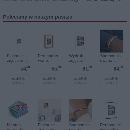
Polecamy w naszym pasażu
Plakat ze
Personalizo
Wydruk
Spersonaliz
zdjęciem 20
wane
zdjęcia
owana
x 20 cm
zdjęcie w
plakatu - 50
bransoletka
00
00
00
00
54
65
81
84
drewnianej
x 70 cm
z
,
,
,
,
ramce 10 x
kamieniami
15 cm
szlachetnym
przejdź do
przejdź do
przejdź do
przejdź do
sklepu
sklepu
sklepu
sklepu
i - Szary - M
- 6 mm
Mentos
Plakat ze
Spersonaliz
Personalizo
guma do
zdjęciem 30
owana
wany plakat