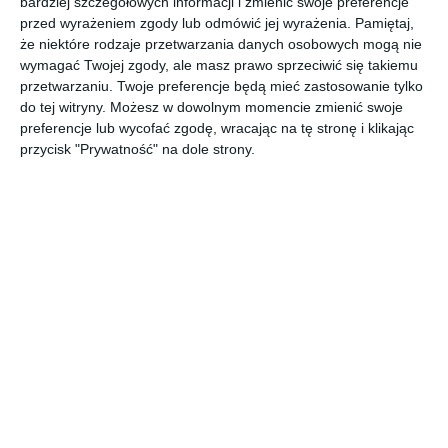
bardziej szczegółowych informacji i zmienić swoje preferencje
przed wyrażeniem zgody lub odmówić jej wyrażenia.
Pamiętaj,
że niektóre rodzaje przetwarzania danych osobowych mogą nie
wymagać Twojej zgody, ale masz prawo sprzeciwić się takiemu
przetwarzaniu. Twoje preferencje będą mieć zastosowanie tylko
do tej witryny. Możesz w dowolnym momencie zmienić swoje
preferencje lub wycofać zgodę, wracając na tę stronę i klikając
przycisk "Prywatność" na dole strony.
Najnowsze informacje na Tu Stolica
Czyste Wakacje 2026. 303
zatrzymanych i ponad 72 kg
narkotyków zabezpieczonych
dzisiaj, 07:39 › kronika policyjna
Stołeczni policjanci podsumowali działania "Czyste
Wakacje 2026". W trakcie tygodniowej akcji zatrzymano
303 osoby, w tym 112 powiązanych z przestępczością
narkotykową, oraz zabezpieczono ponad 72 kilogramy
narkotyków.
Czy w parku Górczewska pojawią się