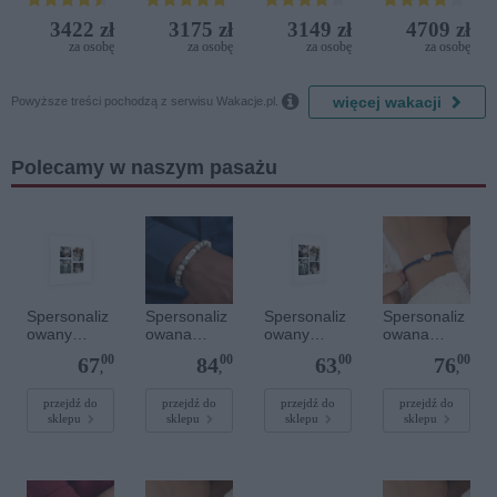
Iberostar
(ex. Citta
3422 zł
3175 zł
3149 zł
4709 zł
Bijela
del Mare)
za osobę
za osobę
za osobę
za osobę
Delfin)

więcej wakacji
Powyższe treści pochodzą z serwisu Wakacje.pl.
Polecamy w naszym pasażu
Spersonaliz
Spersonaliz
Spersonaliz
Spersonaliz
owany
owana
owany
owana
plakat - 40 x
bransoletka
plakat - 30 x
bransoletka
00
00
00
00
67
84
63
76
40 cm
z
40 cm
sznurkowa -
,
,
,
,
kamieniami
Niebieska -
szlachetnym
Srebrne
przejdź do
przejdź do
przejdź do
przejdź do
sklepu
sklepu
sklepu
sklepu
i - Szary - M
serce
- 6 mm