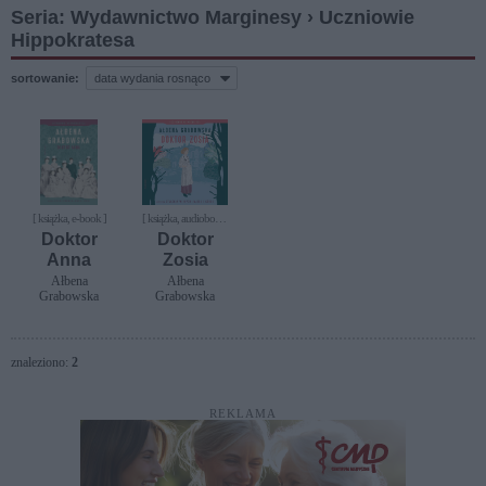
Seria: Wydawnictwo Marginesy › Uczniowie
Hippokratesa
sortowanie:
[ książka, e-book ]
[ książka, audiobook,
e-book ]
Doktor
Doktor
Anna
Zosia
Ałbena
Ałbena
Grabowska
Grabowska
znaleziono:
2
REKLAMA