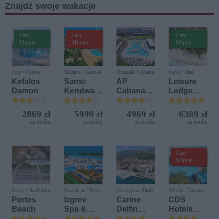
Znajdź swoje wakacje
First
Last
First
Minute
Minute
Minute
Cypr / Paphos
Tanzania / Kendwa
Portugalia / Cabanas
Kenia / Diani
Kefalos
Sansi
AP
Leisure
Damon
Kendwa
Cabanas
Lodge
Beach
Beach &
Beach &
Resort
Nature
Golf
2869 zł
5999 zł
4969 zł
6389 zł
Resort by
za osobę
za osobę
za osobę
za osobę
Diamonds
Last
Minute
Grecja / Nea Potidea
Macedonia / Elen
Czarnogóra / Bijela
Włochy / Terrasini
Kamen
Portes
Izgrev
Carine
CDS
Beach
Spa &
Delfin
Hotels
Aquapark
Bijela (ex.
Terrasini