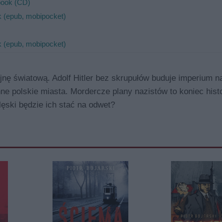
book (CD)
 (epub, mobipocket)
 (epub, mobipocket)
jnę światową. Adolf Hitler bez skrupułów buduje imperium n
e polskie miasta. Mordercze plany nazistów to koniec histo
ęski będzie ich stać na odwet?