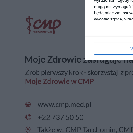
wyrażeniem zgody lu
mogą nie wymagać Tw
będą mieć zastosowa
wycofać zgodę, wraca
W