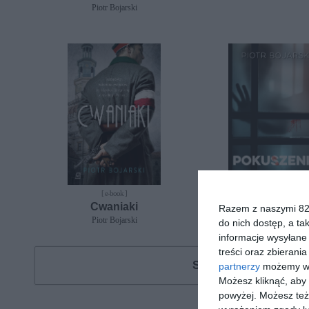
Piotr Bojarski
[ e-book ]
[ e-book ]
Cwaniaki
Pokuszenie
Razem z naszymi 824
Piotr Bojarski
Piotr Bojarski
do nich dostęp, a ta
informacje wysyłane 
treści oraz zbierania
Szukasz książki, au
partnerzy
możemy wyk
Możesz kliknąć, aby
powyżej. Możesz też 