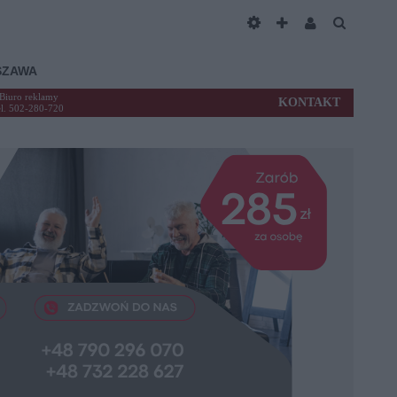
SZAWA
Biuro reklamy
KONTAKT
el. 502-280-720