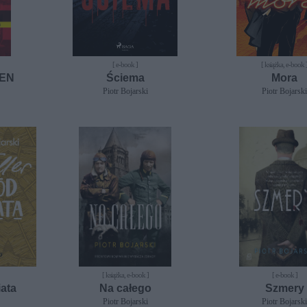
[ e-book ]
[ książka, e-book 
SEN
Ściema
Mora
Piotr Bojarski
Piotr Bojarsk
[ książka, e-book ]
[ e-book ]
iata
Na całego
Szmery
Piotr Bojarski
Piotr Bojarsk