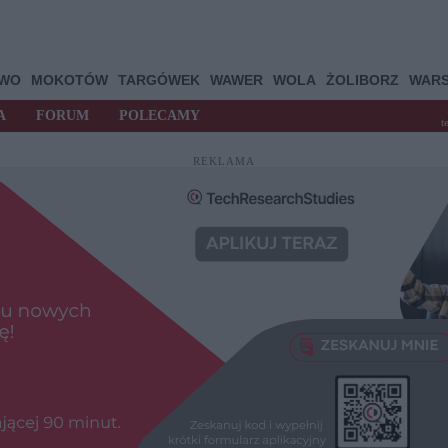
OWO
MOKOTÓW
TARGÓWEK
WAWER
WOLA
ŻOLIBORZ
WAR
A
FORUM
POLECAMY
t
REKLAMA