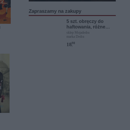
Zapraszamy na zakupy
5 szt. obręczy do
haftowania, różne
]
rozmiary
sklep Mojadedra
marka Dedra
i
90
18
,
i