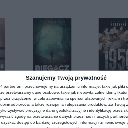
Szanujemy Twoją prywatność
[ e-book ]
[ książka, e-book 
Biegacz
1956. Przebu
 partnerami przechowujemy na urządzeniu informacje, takie jak pliki c
Piotr Bojarski
Piotr Bojarsk
kże przetwarzamy dane osobowe, takie jak niepowtarzalne identyfikato
przez urządzenie, w celu zapewniania spersonalizowanych reklam i tre
 opinii odbiorców, a także rozwijania i ulepszania produktów.
Za Twoją z
diobooka?
Skorzystaj z wyszukiwarki
orzystywać precyzyjne dane geolokalizacyjne i identyfikację przez s
 wyrazić zgodę na przetwarzanie danych przez nas i naszych partneró
uzyskać dostęp do bardziej szczegółowych informacji i zmienić swoje 