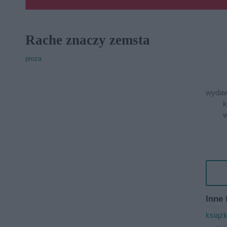
Rache znaczy zemsta
proza
wydaw
k
w
Inne 
książ