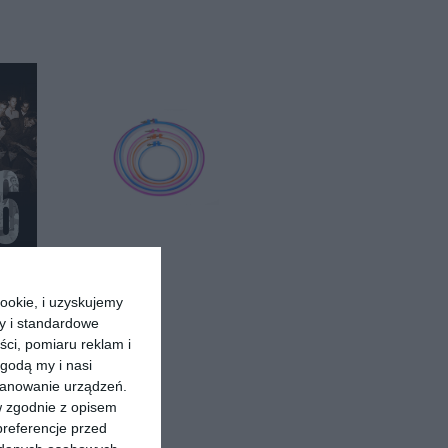
]
dzeni
ookie, i uzyskujemy
i
ry i standardowe
ści, pomiaru reklam i
godą my i nasi
kanowanie urządzeń.
w zgodnie z opisem
preferencje przed