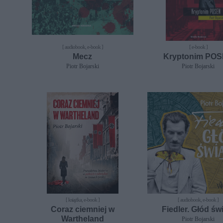
[ audiobook, e-book ]
[ e-book ]
Mecz
Kryptonim PO
Piotr Bojarski
Piotr Bojarski
[ książka, e-book ]
[ audiobook, e-book ]
Coraz ciemniej w
Fiedler. Głód św
Wartheland
Piotr Bojarski