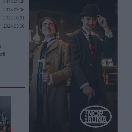
2013.08.08
2013.09.06
2013.10.31
2024.03.06
a
rii