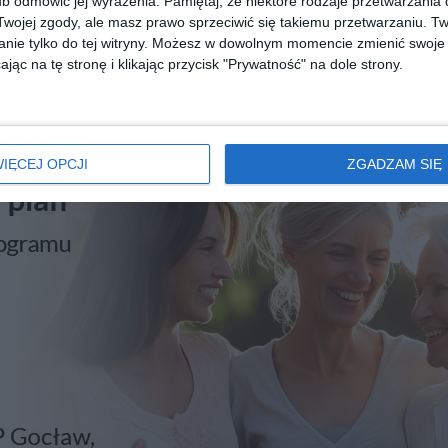
b odmówić jej wyrażenia.
Pamiętaj, że niektóre rodzaje przetwarzani
REKLAMA
ojej zgody, ale masz prawo sprzeciwić się takiemu przetwarzaniu. Tw
nie tylko do tej witryny. Możesz w dowolnym momencie zmienić swoje 
jąc na tę stronę i klikając przycisk "Prywatność" na dole strony.
IĘCEJ OPCJI
ZGADZAM SIĘ