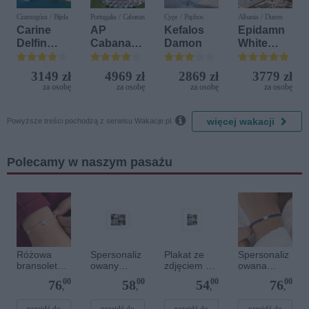
Czarnogóra / Bijela
Portugalia / Cabanas
Cypr / Paphos
Albania / Durres
Carine
AP
Kefalos
Epidamn
Delfin
Cabanas
Damon
White
Bijela (ex.
Beach &
Sensation
Iberostar
Nature
3149 zł
4969 zł
2869 zł
3779 zł
Bijela
za osobę
za osobę
za osobę
za osobę
Delfin)

więcej wakacji
Powyższe treści pochodzą z serwisu Wakacje.pl.
Polecamy w naszym pasażu
Różowa
Spersonaliz
Plakat ze
Spersonaliz
bransoletka
owany
zdjęciem 20
owana
sznurkowa
plakat - 30 x
x 20 cm
bransoletka
00
00
00
00
76
58
54
76
dla dzieci -
20 cm
sznurkowa -
,
,
,
,
Spersonaliz
Niebieska -
przejdź do
przejdź do
przejdź do
przejdź do