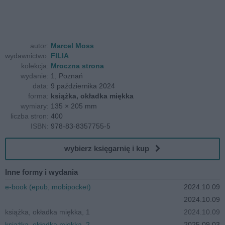
autor:
Marcel Moss
wydawnictwo:
FILIA
kolekcja:
Mroczna strona
wydanie:
1, Poznań
data:
9 października 2024
forma:
książka, okładka miękka
wymiary:
135 × 205 mm
liczba stron:
400
ISBN:
978-83-8357755-5
wybierz księgarnię i kup
Inne formy i wydania
e-book (epub, mobipocket)
2024.10.09
2024.10.09
książka, okładka miękka, 1
2024.10.09
książka, okładka miękka, 2
2025.09.03