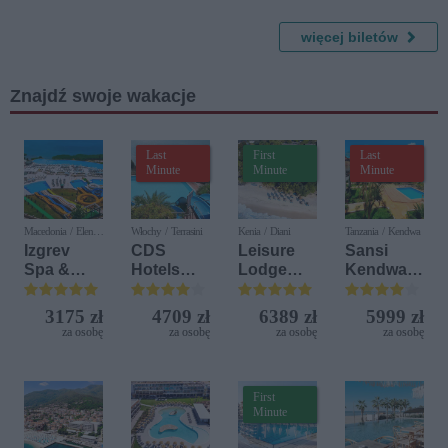
więcej biletów
Znajdź swoje wakacje
Last
First
Last
Minute
Minute
Minute
Macedonia / Elen
Włochy / Terrasini
Kenia / Diani
Tanzania / Kendwa
Kamen
Izgrev
CDS
Leisure
Sansi
Spa &
Hotels
Lodge
Kendwa
Aquapark
Terrasini
Beach &
Beach
(ex. Citta
Golf
Resort
3175 zł
4709 zł
6389 zł
5999 zł
del Mare)
Resort by
za osobę
za osobę
za osobę
za osobę
Diamonds
First
Minute