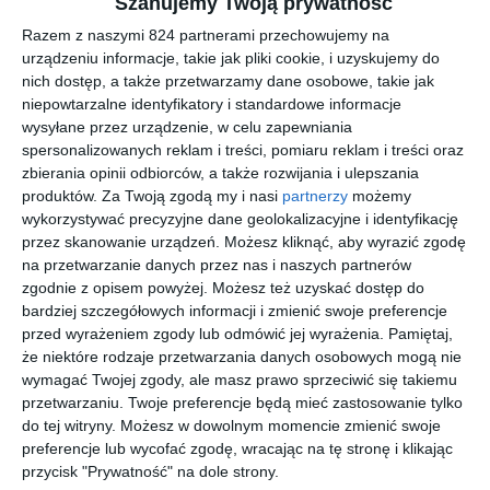
Szanujemy Twoją prywatność
legendzie o Siostrze Diabeł. Im głębiej zanurzają się w
Razem z naszymi 824 partnerami przechowujemy na
przeszłość, tym więcej odkrywają przerażających faktów.
urządzeniu informacje, takie jak pliki cookie, i uzyskujemy do
JESTEM NAJWIĘKSZYM ZŁEM, A MOJE MIEJSCE JEST W
nich dostęp, a także przetwarzamy dane osobowe, takie jak
PIEKLE. TO JA JESTEM PRZEKLĘTA. NIE WY.
niepowtarzalne identyfikatory i standardowe informacje
wysyłane przez urządzenie, w celu zapewniania
spersonalizowanych reklam i treści, pomiaru reklam i treści oraz
zbierania opinii odbiorców, a także rozwijania i ulepszania
Na sąsiedniej półce
produktów.
Za Twoją zgodą my i nasi
partnerzy
możemy
wykorzystywać precyzyjne dane geolokalizacyjne i identyfikację
przez skanowanie urządzeń. Możesz kliknąć, aby wyrazić zgodę
nowość
nowość
nowość
nowość
na przetwarzanie danych przez nas i naszych partnerów
zgodnie z opisem powyżej. Możesz też uzyskać dostęp do
bardziej szczegółowych informacji i zmienić swoje preferencje
[ książka, audiobook,
[ książka, audiobook,
[ książka, audiobook,
[ książka, audiobook,
przed wyrażeniem zgody lub odmówić jej wyrażenia.
Pamiętaj,
e-book ]
e-book ]
e-book ]
e-book ]
Dziewczy
Idealna
Mgielnica
Pokaż mi
że niektóre rodzaje przetwarzania danych osobowych mogą nie
na z lasu
para
Agata Zamarska
Marcel Moss
wymagać Twojej zgody, ale masz prawo sprzeciwić się takiemu
Karolina Bujak
Marcel Moss
przetwarzaniu. Twoje preferencje będą mieć zastosowanie tylko
do tej witryny. Możesz w dowolnym momencie zmienić swoje
preferencje lub wycofać zgodę, wracając na tę stronę i klikając
nowość
nowość
nowość
nowość
przycisk "Prywatność" na dole strony.