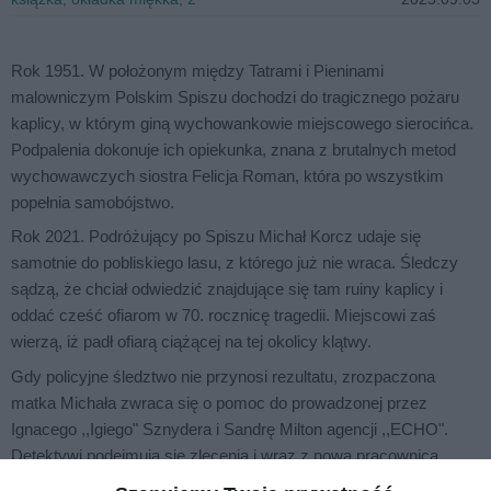
Rok 1951. W położonym między Tatrami i Pieninami
malowniczym Polskim Spiszu dochodzi do tragicznego pożaru
kaplicy, w którym giną wychowankowie miejscowego sierocińca.
Podpalenia dokonuje ich opiekunka, znana z brutalnych metod
wychowawczych siostra Felicja Roman, która po wszystkim
popełnia samobójstwo.
Rok 2021. Podróżujący po Spiszu Michał Korcz udaje się
samotnie do pobliskiego lasu, z którego już nie wraca. Śledczy
sądzą, że chciał odwiedzić znajdujące się tam ruiny kaplicy i
oddać cześć ofiarom w 70. rocznicę tragedii. Miejscowi zaś
wierzą, iż padł ofiarą ciążącej na tej okolicy klątwy.
Gdy policyjne śledztwo nie przynosi rezultatu, zrozpaczona
matka Michała zwraca się o pomoc do prowadzonej przez
Ignacego ,,Igiego" Sznydera i Sandrę Milton agencji ,,ECHO".
Detektywi podejmują się zlecenia i wraz z nową pracownicą,
błyskotliwą Amelią ,,Velmą" Rutką, stawiają czoła demonicznej