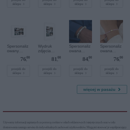
owana -
Srebrne
sklepu
sklepu
sklepu
sklepu
Srebrne
serce
serce
Spersonaliz
Wydruk
Spersonaliz
Spersonaliz
owany
zdjęcia
owana
owana
plakat - 60 x
plakatu - 50
bransoletka
bransoletka
00
00
00
00
76
81
84
76
40 cm
x 70 cm
z
sznurkowa -
,
,
,
,
kamieniami
Różowa -
szlachetnym
Złote kółko
przejdź do
przejdź do
przejdź do
przejdź do
sklepu
sklepu
sklepu
sklepu
i - Szary - M
- 6 mm
więcej w pasażu
Używamy informacji zapisanych za pomocą cookies w celach reklamowych i statystycznych oraz w celu
dostosowania naszego serwisu do indywidualnych zachowań użytkowni­ków. Mogą też stosować je współpracujący