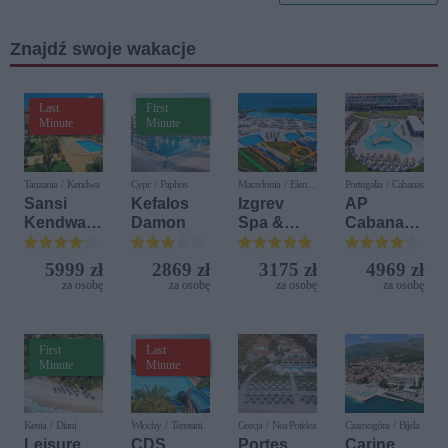
Cadet,
Junior,
Znajdź swoje wakacje
U21
Last
First
Minute
Minute
Tanzania / Kendwa
Cypr / Paphos
Macedonia / Elen
Portugalia / Cabanas
Kamen
Sansi
Kefalos
Izgrev
AP
Kendwa
Damon
Spa &
Cabanas
Beach
Aquapark
Beach &
Resort
Nature
5999 zł
2869 zł
3175 zł
4969 zł
za osobę
za osobę
za osobę
za osobę
First
Last
Minute
Minute
Kenia / Diani
Włochy / Terrasini
Grecja / Nea Potidea
Czarnogóra / Bijela
Leisure
CDS
Portes
Carine