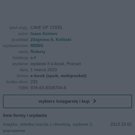
tytuł oryg.:
CAVE OF STEEL
autor:
Isaac Asimov
przekład:
Zbigniew A. Królicki
wydawnictwo:
REBIS
seria:
Roboty
kolekcja:
s-f
wydanie:
wydanie II e-book, Poznań
data:
1 marca 2023
forma:
e-book (epub, mobipocket)
liczba stron:
232
ISBN:
978-83-8338704-8
wybierz księgarnię i kup
Inne formy i wydania
książka, okładka twarda z obwolutą, wydanie 2,
2013.10.01
poprawione