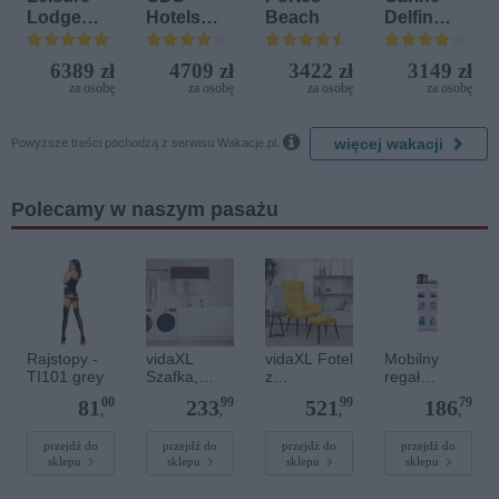
Lodge
Hotels
Beach
Delfin
Beach &
Terrasini
Bijela (ex.
Golf
(ex. Citta
Iberostar
6389 zł
4709 zł
3422 zł
3149 zł
Resort by
del Mare)
Bijela
za osobę
za osobę
za osobę
za osobę
Diamonds
Delfin)

więcej wakacji
Powyższe treści pochodzą z serwisu Wakacje.pl.
Polecamy w naszym pasażu
Rajstopy -
vidaXL
vidaXL Fotel
Mobilny
TI101 grey
Szafka,
z
regał
brązowy
podnóżkiem
ROBUSTON
00
99
99
79
81
233
521
186
dąb,
,
PROFESSI
,
,
,
,
100x32,5x3
musztardow
ONAL, 4-
5 cm,
y, obity
piętrowy
przejdź do
przejdź do
przejdź do
przejdź do
sklepu
sklepu
sklepu
sklepu
materiał
tkaniną
drewnopoch