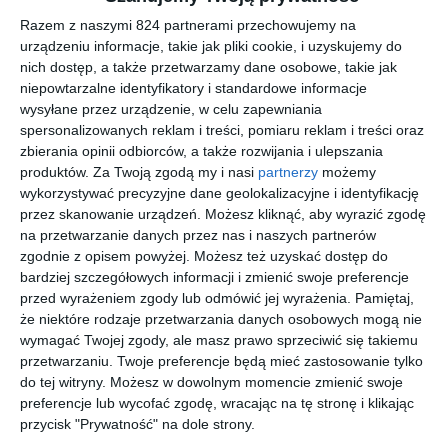
reprezentujący Przestrzeńców humanoid R. Daneel Olivaw. Jaki
Razem z naszymi 824 partnerami przechowujemy na
wpływ rezultaty ich dochodzenia będą miały na przyszłość Ziemi
urządzeniu informacje, takie jak pliki cookie, i uzyskujemy do
i jej mieszkańców? Czy Ziemianie nie utracą ostatniej szansy na
nich dostęp, a także przetwarzamy dane osobowe, takie jak
niepowtarzalne identyfikatory i standardowe informacje
stworzenie Imperium Galaktycznego?
wysyłane przez urządzenie, w celu zapewniania
spersonalizowanych reklam i treści, pomiaru reklam i treści oraz
zbierania opinii odbiorców, a także rozwijania i ulepszania
Na sąsiedniej półce
produktów.
Za Twoją zgodą my i nasi
partnerzy
możemy
wykorzystywać precyzyjne dane geolokalizacyjne i identyfikację
przez skanowanie urządzeń. Możesz kliknąć, aby wyrazić zgodę
na przetwarzanie danych przez nas i naszych partnerów
zgodnie z opisem powyżej. Możesz też uzyskać dostęp do
bardziej szczegółowych informacji i zmienić swoje preferencje
[ książka, audiobook,
[ książka, audiobook,
[ książka, audiobook,
[ książka, audiobook,
przed wyrażeniem zgody lub odmówić jej wyrażenia.
Pamiętaj,
e-book ]
e-book ]
e-book ]
e-book ]
Roboty i
Ja, robot
Roboty z
Nagie
że niektóre rodzaje przetwarzania danych osobowych mogą nie
imperium
planety
słońce
Isaac Asimov
wymagać Twojej zgody, ale masz prawo sprzeciwić się takiemu
świtu
Isaac Asimov
Isaac Asimov
Isaac Asimov
przetwarzaniu. Twoje preferencje będą mieć zastosowanie tylko
do tej witryny. Możesz w dowolnym momencie zmienić swoje
preferencje lub wycofać zgodę, wracając na tę stronę i klikając
nowość
przycisk "Prywatność" na dole strony.