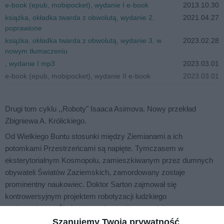
e-book (epub, mobipocket), wydanie I e-book
2013.10.30
książka, okładka twarda z obwolutą, wydanie 2,
2021.04.27
poprawione
książka, okładka twarda z obwolutą, wydanie 3, w
2023.02.28
nowym tłumaczeniu
, wydanie I mp3
2023.03.01
e-book (epub, mobipocket), wydanie II e-book
2023.03.01
Drugi tom cyklu ,,Roboty" Isaaca Asimova. Nowy przekład
Zbigniewa A. Królickiego.
Od Wielkiego Buntu stosunki między Ziemianami a ich
potomkami Przestrzeńcami są napięte. Tymczasem w
eksterytorialnym Kosmopolu, zamieszkiwanym przez dumnych
obywateli Światów Zaziemskich, zamordowany zostaje
prominentny naukowiec. Doktor Sarton zajmował się
kontrowersyjnym projektem robotyzacji ludzkiego
społeczeństwa. Śledztwo w tej sprawie prowadzi para
niezwykłych detektywów - nowojorski policjant Elijah Baley i
Szanujemy Twoją prywatność