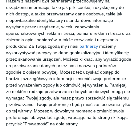
Razem z naszymi 824 partnerami przechowujemy na
urządzeniu informacje, takie jak pliki cookie, i uzyskujemy do
nich dostęp, a także przetwarzamy dane osobowe, takie jak
Na sąsiedniej półce
niepowtarzalne identyfikatory i standardowe informacje
wysyłane przez urządzenie, w celu zapewniania
spersonalizowanych reklam i treści, pomiaru reklam i treści oraz
nowość
nowość
nowość
nowość
zbierania opinii odbiorców, a także rozwijania i ulepszania
produktów.
Za Twoją zgodą my i nasi
partnerzy
możemy
wykorzystywać precyzyjne dane geolokalizacyjne i identyfikację
przez skanowanie urządzeń. Możesz kliknąć, aby wyrazić zgodę
[ książka, e-book ]
[ książka, audiobook,
[ książka, audiobook,
[ książka ]
e-book ]
e-book ]
na przetwarzanie danych przez nas i naszych partnerów
Lato z
Jane
Modlitwa
Jagodowa
don
Austen.
o deszcz
wojownicz
zgodnie z opisem powyżej. Możesz też uzyskać dostęp do
Kichotem
Miłość,
ka
William Marx
Catherine Bell
Wojciech
Monika
bardziej szczegółowych informacji i zmienić swoje preferencje
Jagielski
Szyszka-Mnich
która stała
przed wyrażeniem zgody lub odmówić jej wyrażenia.
Pamiętaj,
się
że niektóre rodzaje przetwarzania danych osobowych mogą nie
literaturą
wymagać Twojej zgody, ale masz prawo sprzeciwić się takiemu
nowość
nowość
nowość
nowość
przetwarzaniu. Twoje preferencje będą mieć zastosowanie tylko
do tej witryny. Możesz w dowolnym momencie zmienić swoje
preferencje lub wycofać zgodę, wracając na tę stronę i klikając
przycisk "Prywatność" na dole strony.
[ książka ]
[ książka, e-book ]
[ książka, e-book ]
[ książka, audiobook,
e-book ]
Byłem
Tylko nie
Przewodn
Sanitarius
więźniem.
mów
ik po
zki. Miłość