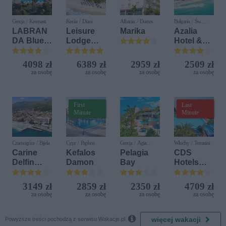
Grecja / Kremasti
Kenia / Diani
Albania / Durres
Bułgaria / Św.
Konstantyn i Elena
LABRAN
Leisure
Marika
Azalia
DA Blue
Lodge
Hotel &
Bay
Beach &
Spa
Resort
Golf
4098 zł
6389 zł
2959 zł
2509 zł
Resort by
za osobę
za osobę
za osobę
za osobę
Diamonds
First
Last
Minute
Minute
Czarnogóra / Bijela
Cypr / Paphos
Grecja / Agia
Włochy / Terrasini
Pelagia
Carine
Kefalos
Pelagia
CDS
Delfin
Damon
Bay
Hotels
Bijela (ex.
Terrasini
Iberostar
(ex. Citta
3149 zł
2859 zł
2350 zł
4709 zł
Bijela
del Mare)
za osobę
za osobę
za osobę
za osobę
Delfin)

więcej wakacji
Powyższe treści pochodzą z serwisu Wakacje.pl.