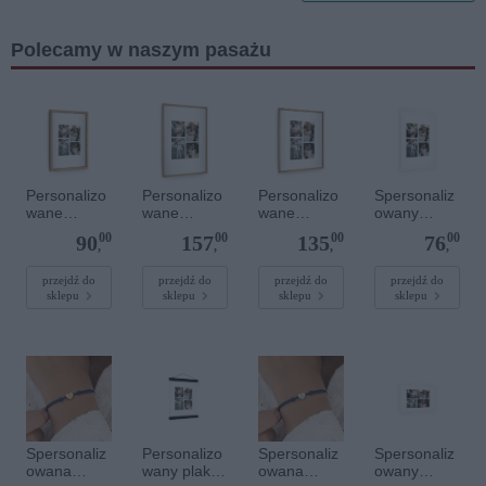
Polecamy w naszym pasażu
Personalizo
Personalizo
Personalizo
Spersonaliz
wane
wane
wane
owany
zdjęcie w
zdjęcie w
zdjęcie w
plakat - 40 x
00
00
00
00
90
157
135
76
drewnianej
drewnianej
drewnianej
60 cm
,
,
,
,
ramce 20 x
ramce 40 x
ramce 40 x
30 cm
60 cm
50 cm
przejdź do
przejdź do
przejdź do
przejdź do
sklepu
sklepu
sklepu
sklepu
Spersonaliz
Personalizo
Spersonaliz
Spersonaliz
owana
wany plakat
owana
owany