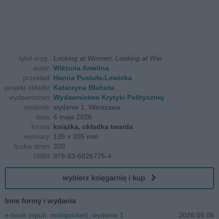
tytuł oryg.:
Looking at Women, Looking at War
autor:
Wiktoria Amelina
przekład:
Hanna Pustuła-Lewicka
projekt okładki:
Katarzyna Błahuta
wydawnictwo:
Wydawnictwo Krytyki Politycznej
wydanie:
wydanie 1, Warszawa
data:
6 maja 2026
forma:
książka, okładka twarda
wymiary:
135 × 205 mm
liczba stron:
320
ISBN:
978-83-6826775-4
wybierz księgarnię i kup
Inne formy i wydania
e-book (epub, mobipocket), wydanie 1
2026.05.06