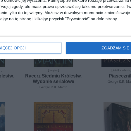
b odmówić jej wyrażenia.
Pamiętaj, że niektóre rodzaje przetwarzani
ojej zgody, ale masz prawo sprzeciwić się takiemu przetwarzaniu. Tw
nie tylko do tej witryny. Możesz w dowolnym momencie zmienić swoje 
jąc na tę stronę i klikając przycisk "Prywatność" na dole strony.
IĘCEJ OPCJI
ZGADZAM SIĘ
 ]
[ książka ]
[ książka, e-book 
lestw.
Rycerz Siedmiu Królestw.
Piaseczni
Wydanie serialowe
George R.R. Mar
George R.R. Martin