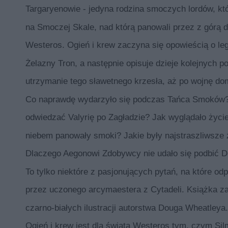
Targaryenowie - jedyna rodzina smoczych lordów, któr
na Smoczej Skale, nad którą panowali przez z górą dw
Westeros. Ogień i krew zaczyna się opowieścią o l
Żelazny Tron, a następnie opisuje dzieje kolejnych 
utrzymanie tego sławetnego krzesła, aż po wojnę dom
Co naprawdę wydarzyło się podczas Tańca Smoków? 
odwiedzać Valyrię po Zagładzie? Jak wyglądało życ
niebem panowały smoki? Jakie były najstraszliwsze
Dlaczego Aegonowi Zdobywcy nie udało się podbić D
To tylko niektóre z pasjonujących pytań, na które o
przez uczonego arcymaestera z Cytadeli. Książka z
czarno-białych ilustracji autorstwa Douga Wheatleya.
Ogień i krew jest dla świata Westeros tym, czym Silm