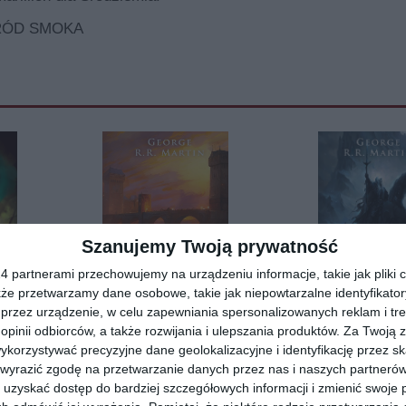
 RÓD SMOKA
Szanujemy Twoją prywatność
 partnerami przechowujemy na urządzeniu informacje, takie jak pliki c
kże przetwarzamy dane osobowe, takie jak niepowtarzalne identyfikato
przez urządzenie, w celu zapewniania spersonalizowanych reklam i tre
[ książka, e-book ]
[ książka ]
 opinii odbiorców, a także rozwijania i ulepszania produktów.
Za Twoją z
w
Nawałnica mieczy: Krew i
Taniec ze sm
orzystywać precyzyjne dane geolokalizacyjne i identyfikację przez s
złoto
Marzenia i 
 wyrazić zgodę na przetwarzanie danych przez nas i naszych partneró
George R.R. Martin
George R.R. Mar
uzyskać dostęp do bardziej szczegółowych informacji i zmienić swoje 