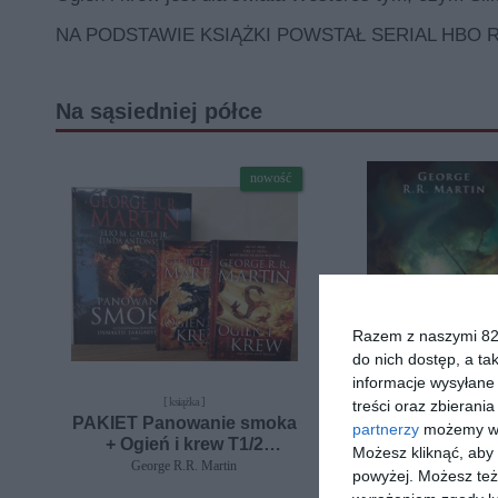
NA PODSTAWIE KSIĄŻKI POWSTAŁ SERIAL HBO
Na sąsiedniej półce
nowość
Razem z naszymi 824
do nich dostęp, a ta
informacje wysyłane 
[ książka ]
[ książka, e-book ]
treści oraz zbierania
PAKIET Panowanie smoka
Starcie króló
partnerzy
możemy wyk
+ Ogień i krew T1/2
George R.R. Martin
Możesz kliknąć, aby
TW.OPR
George R.R. Martin
powyżej. Możesz też 