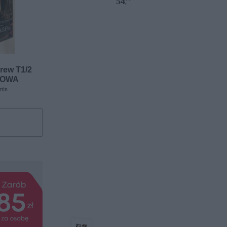
54
,
rew T1/2
LOWA
tin