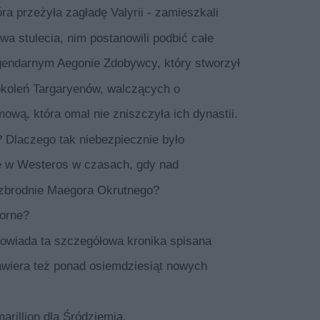
a przeżyła zagładę Valyrii - zamieszkali
a stulecia, nim postanowili podbić całe
egendarnym Aegonie Zdobywcy, który stworzył
pokoleń Targaryenów, walczących o
ową, która omal nie zniszczyła ich dynastii.
Dlaczego tak niebezpiecznie było
ie w Westeros w czasach, gdy nad
 zbrodnie Maegora Okrutnego?
orne?
dpowiada ta szczegółowa kronika spisana
awiera też ponad osiemdziesiąt nowych
arillion dla Śródziemia.