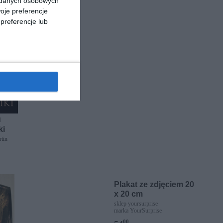
a danych osobowych
oje preferencje
preferencje lub
]
ki
tin
Plakat ze zdjęciem 20
x 20 cm
sklep yoursurprise
marka YourSurprise
00