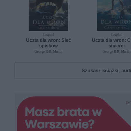
[ książka ]
[ książka ]
Uczta dla wron: Sieć
Uczta dla wron: C
spisków
śmierci
George R.R. Martin
George R.R. Martin
Szukasz książki, au