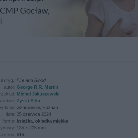
uł oryg.:
Fire and Blood
autor:
George R.R. Martin
rzekład:
Michał Jakuszewski
nictwo:
Zysk i S-ka
ydanie:
wznowienie, Poznań
data:
25 czerwca 2024
forma:
książka, okładka miękka
ymiary:
135 × 205 mm
ba stron:
616