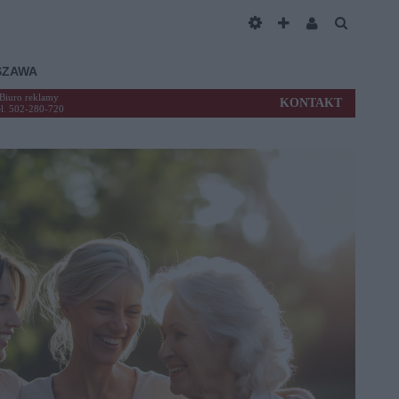
SZAWA
Biuro reklamy
KONTAKT
el. 502-280-720