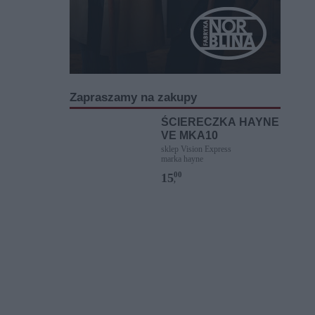
Zapraszamy na zakupy
ŚCIERECZKA HAYNE
VE MKA10
sklep Vision Express
marka hayne
00
15
,