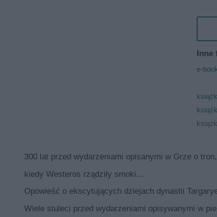
Inne 
e-book
książk
książ
książ
300 lat przed wydarzeniami opisanymi w Grze o tron,
kiedy Westeros rządziły smoki...
Opowieść o ekscytujących dziejach dynastii Targarye
Wiele stuleci przed wydarzeniami opisywanymi w pie