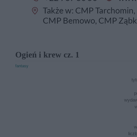
Ogień i krew cz. 1
fantasy
tyt
p
wydaw
w
w
licz