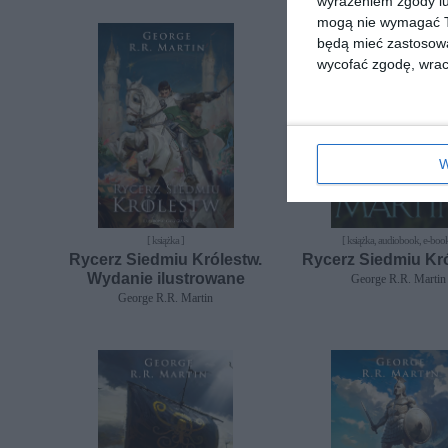
wyrażeniem zgody lu
mogą nie wymagać Tw
będą mieć zastosowa
wycofać zgodę, wraca
W
[ książka ]
[ książka, audiobook, e-book
Rycerz Siedmiu Królestw.
Rycerz Siedmiu Kró
Wydanie ilustrowane
George R.R. Martin
George R.R. Martin