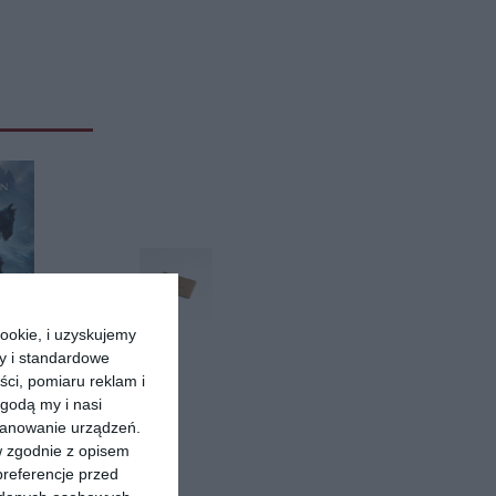
ookie, i uzyskujemy
ry i standardowe
ści, pomiaru reklam i
godą my i nasi
okami:
kanowanie urządzeń.
pył
w zgodnie z opisem
tin
preferencje przed