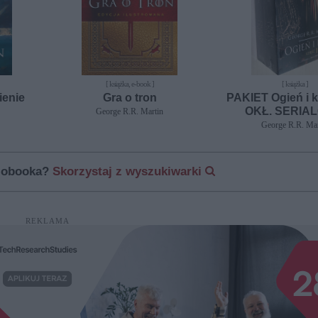
[ książka, e-book ]
[ książka ]
ienie
Gra o tron
PAKIET Ogień i k
OKŁ. SERIA
George R.R. Martin
George R.R. Mar
diobooka?
Skorzystaj z wyszukiwarki
REKLAMA