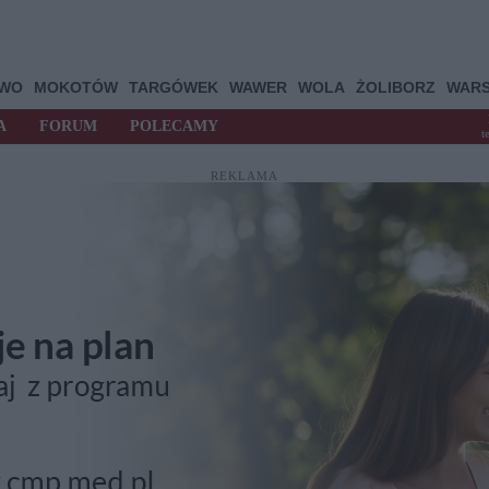
OWO
MOKOTÓW
TARGÓWEK
WAWER
WOLA
ŻOLIBORZ
WAR
A
FORUM
POLECAMY
t
REKLAMA