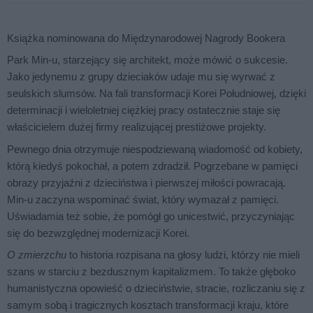
Książka nominowana do Międzynarodowej Nagrody Bookera
Park Min-u, starzejący się architekt, może mówić o sukcesie.
Jako jedynemu z grupy dzieciaków udaje mu się wyrwać z
seulskich slumsów. Na fali transformacji Korei Południowej, dzięki
determinacji i wieloletniej ciężkiej pracy ostatecznie staje się
właścicielem dużej firmy realizującej prestiżowe projekty.
Pewnego dnia otrzymuje niespodziewaną wiadomość od kobiety,
którą kiedyś pokochał, a potem zdradził. Pogrzebane w pamięci
obrazy przyjaźni z dzieciństwa i pierwszej miłości powracają.
Min-u zaczyna wspominać świat, który wymazał z pamięci.
Uświadamia też sobie, że pomógł go unicestwić, przyczyniając
się do bezwzględnej modernizacji Korei.
O zmierzchu
to historia rozpisana na głosy ludzi, którzy nie mieli
szans w starciu z bezdusznym kapitalizmem. To także głęboko
humanistyczna opowieść o dzieciństwie, stracie, rozliczaniu się z
samym sobą i tragicznych kosztach transformacji kraju, które