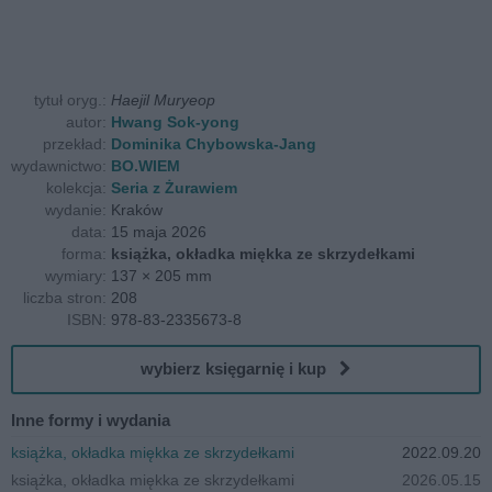
tytuł oryg.:
Haejil Muryeop
autor:
Hwang Sok-yong
przekład:
Dominika Chybowska-Jang
wydawnictwo:
BO.WIEM
kolekcja:
Seria z Żurawiem
wydanie:
Kraków
data:
15 maja 2026
forma:
książka, okładka miękka ze skrzydełkami
wymiary:
137 × 205 mm
liczba stron:
208
ISBN:
978-83-2335673-8
wybierz księgarnię i kup
Inne formy i wydania
książka, okładka miękka ze skrzydełkami
2022.09.20
książka, okładka miękka ze skrzydełkami
2026.05.15