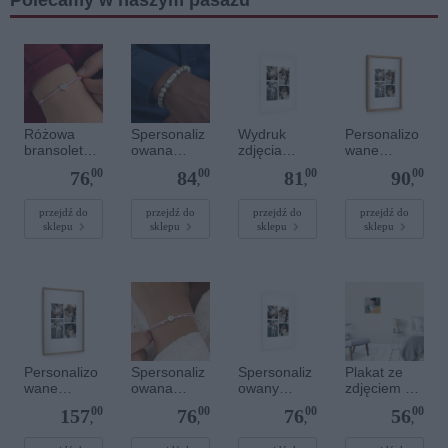
Różowa
Spersonaliz
Wydruk
Personalizo
bransoletka
owana
zdjęcia
wane
sznurkowa
bransoletka
plakatu - 50
zdjęcie w
00
00
00
00
76
84
81
90
dla dzieci -
z
x 70 cm
drewnianej
,
,
,
,
Spersonaliz
kamieniami
ramce 20 x
owana -
szlachetnym
30 cm
przejdź do
przejdź do
przejdź do
przejdź do
sklepu
sklepu
sklepu
sklepu
Srebrne
i - Szary - M
serce
- 6 mm
Personalizo
Spersonaliz
Spersonaliz
Plakat ze
wane
owana
owany
zdjęciem 30
zdjęcie w
bransoletka
plakat - 40 x
x 30 cm
00
00
00
00
157
76
76
56
drewnianej
sznurkowa -
60 cm
,
,
,
,
ramce 40 x
Różowa -