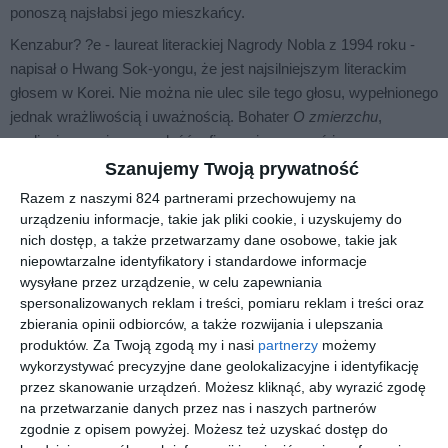
ponoszą najsłabsi jego mieszkańcy.
Kenzabur? ?e - laureat literackiej Nagrody Nobla z 1994 roku -
napisał o Hwang Sok-yongu, że jest najsilniejszym literackim
głosem w Korei. Nie można nie ulec sile tego głosu, wypełnionego
jednak wrażliwością i uważnością. Bohater
O zmierzchu
,
analizując swoją przeszłość, ofiarowuje nam coś jeszcze:
opowieść o cenie, którą płaci się za pogoń za rozwojem i
Szanujemy Twoją prywatność
,,zmianą".
Razem z naszymi 824 partnerami przechowujemy na
urządzeniu informacje, takie jak pliki cookie, i uzyskujemy do
Georgina Gryboś-Szczepanik, redaktorka Radia Kraków Kultura,
nich dostęp, a także przetwarzamy dane osobowe, takie jak
literackakavka.pl
niepowtarzalne identyfikatory i standardowe informacje
Wielowymiarowe ,,O zmierzchu" Hwang Sok-yonga to nie tylko
wysyłane przez urządzenie, w celu zapewniania
literacki portret świata bez ubarwień, retuszowania, upiększania,
spersonalizowanych reklam i treści, pomiaru reklam i treści oraz
pudrowania - świata zwykłych ludzi, którzy walczą o przetrwanie
zbierania opinii odbiorców, a także rozwijania i ulepszania
produktów.
Za Twoją zgodą my i nasi
partnerzy
możemy
w piekle codzienności, uwikłanych w polityczno-gospodarcze
wykorzystywać precyzyjne dane geolokalizacyjne i identyfikację
przemiany. To także przejmująca pieśń upiorów o nieustannym
przez skanowanie urządzeń. Możesz kliknąć, aby wyrazić zgodę
gubieniu, utratach, przemijalności, zerwanych więziach,
na przetwarzanie danych przez nas i naszych partnerów
straconych złudzeniach, rozczarowaniach.
zgodnie z opisem powyżej. Możesz też uzyskać dostęp do