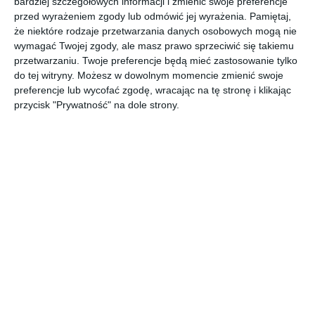
bardziej szczegółowych informacji i zmienić swoje preferencje
Luiza Stachura, ~Owarinai Yume~
przed wyrażeniem zgody lub odmówić jej wyrażenia.
Pamiętaj,
,,Powściągliwie polityczna, głęboko ludzką opowieść o domu,
że niektóre rodzaje przetwarzania danych osobowych mogą nie
stracie i kosztach rozwoju kraju".
wymagać Twojej zgody, ale masz prawo sprzeciwić się takiemu
przetwarzaniu. Twoje preferencje będą mieć zastosowanie tylko
,,Kirkus Reviews"
do tej witryny. Możesz w dowolnym momencie zmienić swoje
,,Wspomnienia z przeszłości, które snuje Min-u, stopniowo
preferencje lub wycofać zgodę, wracając na tę stronę i klikając
przeradzają się w medytację na temat osobistej
przycisk "Prywatność" na dole strony.
odpowiedzialności i tego, co może oznaczać spełnione życie".
,,The Guardian"
,,Hwang Sok-yong, gwiazda południowokoreańskiej sceny
literackiej, bardzo często oddaje głos zapomnianym i
wykluczonym. W swojej najnowszej książce robi to w sposób
szczególnie przemyślany i poruszający. Pozorny sukces
osiągnięty przez odcięcie się od przeszłości i porzucenie tych,
którzy nie mieli tyle szczęścia, staje się emocjonalnie
przejmującą i politycznie zaangażowaną metaforą".
Bigissue.com
Hwang Sok-yong
(ur. 1943 r.) jest najpoważniejszym