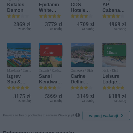
Kefalos
Epidamn
CDS
AP
Damon
White
Hotels
Cabanas
Sensation
Terrasini
Beach &
(ex. Citta
Nature
2869 zł
3779 zł
4709 zł
4969 zł
del Mare)
za osobę
za osobę
za osobę
za osobę
Last
First
Minute
Minute
Macedonia / Elen
Tanzania / Kendwa
Czarnogóra / Bijela
Kenia / Diani
Kamen
Izgrev
Sansi
Carine
Leisure
Spa &
Kendwa
Delfin
Lodge
Aquapark
Beach
Bijela (ex.
Beach &
Resort
Iberostar
Golf
3175 zł
5999 zł
3149 zł
6389 zł
Bijela
Resort by
za osobę
za osobę
za osobę
za osobę
Delfin)
Diamonds

więcej wakacji
Powyższe treści pochodzą z serwisu Wakacje.pl.
Polecamy w naszym pasażu