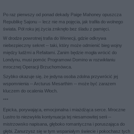
Po raz pierwszy od ponad dekady Paige Mahoney opuszcza
Republikę Sajonu -- lecz nie ma pojęcia, jak trafiła do wolnego
świata. Pół roku jej życia zniknęło bez śladu z pamięci.
W drodze powrotnej trafia do Wenecji, gdzie odkrywa
niebezpieczny sekret -- taki, który może odmienić bieg wojny
między ludźmi a Refaitami. Zanim będzie mogła wrócić do
Londynu, musi pomóc Programowi Domino w rozwikłaniu
mrocznej Operacji Brzuchomówca.
Szybko okazuje się, że jedyna osoba zdolna przywrócić jej
wspomnienia -- Arcturus Mesarthim -- może być zarazem
kluczem do ocalenia Włoch.
***
Epicka, porywająca, emocjonalna i miażdżąca serce. Mroczne
Lustro to niezwykła kontynuacja tej niesamowitej serii --
mistrzowsko napisana, głęboko romantyczna i poruszająca do
głębi. Zanurzysz się w tym wspaniałym świecie i pokochasz tych