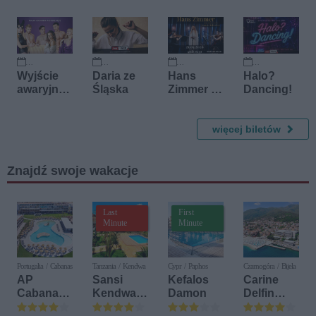
26 września 2026
27 września 2026
15 października 2026
22 listopada 2026
Wyjście
Daria ze
Hans
Halo?
awaryjne -
Śląska
Zimmer -
Dancing!
oddam
koncert
kochanka
kameralny
w dobre
więcej biletów
ręce
Znajdź swoje wakacje
Last
First
Minute
Minute
Portugalia / Cabanas
Tanzania / Kendwa
Cypr / Paphos
Czarnogóra / Bijela
AP
Sansi
Kefalos
Carine
Cabanas
Kendwa
Damon
Delfin
Beach &
Beach
Bijela (ex.