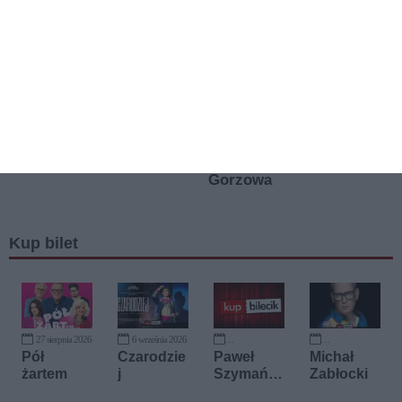
Kup bilet
27 sierpnia 2026
6 września 2026
13 września 2026
22 września 2026
Pół
Czarodzie
Paweł
Michał
żartem
j
Szymańsk
Zabłocki
i