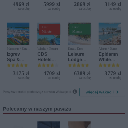
Nature
Resort
Iberostar
4969 zł
5999 zł
2869 zł
3149 zł
Bijela
za osobę
za osobę
za osobę
za osobę
Delfin)
Last
First
Minute
Minute
Macedonia / Elen
Włochy / Terrasini
Kenia / Diani
Albania / Durres
Kamen
Izgrev
CDS
Leisure
Epidamn
Spa &
Hotels
Lodge
White
Aquapark
Terrasini
Beach &
Sensation
(ex. Citta
Golf
3175 zł
4709 zł
6389 zł
3779 zł
del Mare)
Resort by
za osobę
za osobę
za osobę
za osobę
Diamonds

więcej wakacji
Powyższe treści pochodzą z serwisu Wakacje.pl.
Polecamy w naszym pasażu