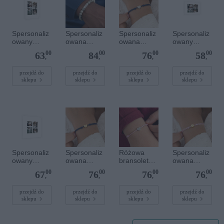
Spersonaliz
Spersonaliz
Spersonaliz
Spersonaliz
owany
owana
owana
owany
plakat - 30 x
bransoletka
bransoletka
plakat - 30 x
00
00
00
00
63
84
76
58
40 cm
z
sznurkowa -
20 cm
,
,
,
,
kamieniami
Niebieska -
szlachetnym
Srebrne
przejdź do
przejdź do
przejdź do
przejdź do
sklepu
sklepu
sklepu
sklepu
i - Szary - M
serce
- 6 mm
Spersonaliz
Spersonaliz
Różowa
Spersonaliz
owany
owana
bransoletka
owana
plakat - 40 x
bransoletka
sznurkowa
bransoletka
00
00
00
00
67
76
76
76
40 cm
sznurkowa -
dla dzieci -
sznurkowa -
,
,
,
,
Niebieska -
Spersonaliz
Różowa -
Złote serce
owana -
Złote kółko
przejdź do
przejdź do
przejdź do
przejdź do
sklepu
sklepu
sklepu
sklepu
Srebrne
serce