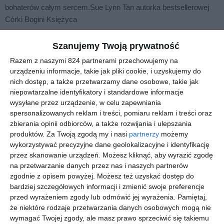
bohaterów całym sercem.
Sue Lynn Tan autorka bestsellerowej
Córki Bogini Księżyca
Shannon rozbudowuje świat serii Czas Żniw w tej pędzącej na
Szanujemy Twoją prywatność
złamanie karku piątej części... Stawka jest wysoka, tempo
zawrotne, a dar Shannon do sugestywnej prozy ożywia mroczne
Razem z naszymi 824 partnerami przechowujemy na
uliczki Wenecji...
Fani serii będą zachwyceni. Publishers Weekly
urządzeniu informacje, takie jak pliki cookie, i uzyskujemy do
nich dostęp, a także przetwarzamy dane osobowe, takie jak
Mistrzowski pokaz porywającego pisarstwa. Czas Żniw stał się
niepowtarzalne identyfikatory i standardowe informacje
obowiązkową pozycją w gatunku fantasy. Wyjątkowy świat
wysyłane przez urządzenie, w celu zapewniania
stworzony przez Samanthę Shannon, wciągająca fabuła i
spersonalizowanych reklam i treści, pomiaru reklam i treści oraz
ujmujący bohaterowie tworzą udaną kombinację -- i tylko ona
zbierania opinii odbiorców, a także rozwijania i ulepszania
produktów.
Za Twoją zgodą my i nasi
partnerzy
możemy
mogła zrealizować to z taką wprawą.
Saara El-Arifi autorka numer
wykorzystywać precyzyjne dane geolokalizacyjne i identyfikację
1 na liście Sunday Timesa, Faebound
przez skanowanie urządzeń. Możesz kliknąć, aby wyrazić zgodę
BIOGRAM
na przetwarzanie danych przez nas i naszych partnerów
zgodnie z opisem powyżej. Możesz też uzyskać dostęp do
Samantha Shannon (ur. 1991 w Londynie)
bardziej szczegółowych informacji i zmienić swoje preferencje
Zaczęła pisać w wieku piętnastu lat. W latach 2010-2013
przed wyrażeniem zgody lub odmówić jej wyrażenia.
Pamiętaj,
studiowała angielską literaturę i literaturę powszechną w college'u
że niektóre rodzaje przetwarzania danych osobowych mogą nie
Świętej Anny w Oksfordzie. W 2013 roku wydała Czas Żniw,
wymagać Twojej zgody, ale masz prawo sprzeciwić się takiemu