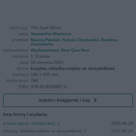
tytuł oryg.:
The Dark Mirror
autor:
Samantha Shannon
przekład:
Maciej Pawlak
,
Sylwia Chojnacka
,
Ewelina
Zarembska
wydawnictwo:
Wydawnictwo Sine Qua Non
wydanie:
1, Kraków
data:
18 czerwca 2025
forma:
książka, okładka miękka ze skrzydełkami
wymiary:
140 × 205 mm
liczba stron:
768
ISBN:
978-83-8330887-6
wybierz księgarnię i kup
Inne formy i wydania
e-book (epub, mobipocket), 1
2025.06.18
książka, okładka miękka ze skrzydełkami, 1
2025.06.18