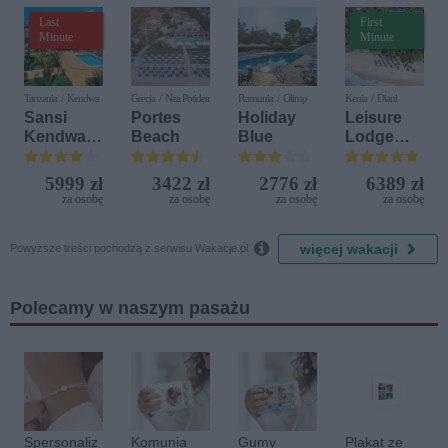
Last
First
Minute
Minute
Tanzania / Kendwa
Grecja / Nea Potidea
Rumunia / Olimp
Kenia / Diani
Sansi
Portes
Holiday
Leisure
Kendwa
Beach
Blue
Lodge
Beach
Beach &
Resort
Golf
5999 zł
3422 zł
2776 zł
6389 zł
Resort by
za osobę
za osobę
za osobę
za osobę
Diamonds

więcej wakacji
Powyższe treści pochodzą z serwisu Wakacje.pl.
Polecamy w naszym pasażu
Spersonaliz
Komunia
Gumy
Plakat ze