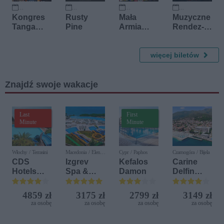
11 października 2026
25 października 2026
11 listopada 2026
14 listopada 2026
Kongres
Rusty
Mała
Muzyczne
Tanga
Pine
Armia
Rendez-
2026
Janosika
Vous
więcej biletów
Znajdź swoje wakacje
Last
First
Minute
Minute
Włochy / Terrasini
Macedonia / Elen
Cypr / Paphos
Czarnogóra / Bijela
Kamen
CDS
Izgrev
Kefalos
Carine
Hotels
Spa &
Damon
Delfin
Terrasini
Aquapark
Bijela (ex.
(ex. Citta
Iberostar
4859 zł
3175 zł
2799 zł
3149 zł
del Mare)
Bijela
za osobę
za osobę
za osobę
za osobę
Delfin)