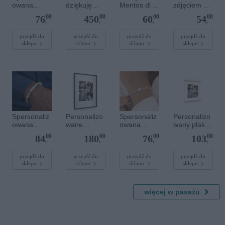
owana
dziękuję
Mentos dla
zdjęciem 20
bransoletka
prezenty -
gości
x 20 cm
00
00
00
00
76
450
60
54
sznurkowa -
Mentos
komunijnych
,
,
,
,
Różowa -
guma do
Złote kółko
żucia
przejdź do
przejdź do
przejdź do
przejdź do
sklepu
sklepu
sklepu
sklepu
Spersonaliz
Personalizo
Spersonaliz
Personalizo
owana
wane
owana
wany plakat
bransoletka
zdjęcie w
bransoletka
z
00
00
00
00
84
180
76
103
z
lakierowanej
sznurkowa -
drewnianym
,
,
,
,
kamieniami
ramce 50 x
Różowa -
magnetyczn
szlachetnym
70 cm
Srebrne
ym
przejdź do
przejdź do
przejdź do
przejdź do
sklepu
sklepu
sklepu
sklepu
i - Szary - M
kółko
wieszaczkie
- 6 mm
m 30 x 40
cm
więcej w pasażu