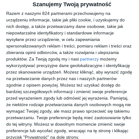
Szanujemy Twoją prywatność
Teraz trochę wyzdrowiałam, fizycznie i psychicznie, ale wciąż
Razem z naszymi 824 partnerami przechowujemy na
tęsknię do mężczyzny, z którego zrezygnowałam. Do dziś patrzy
urządzeniu informacje, takie jak pliki cookie, i uzyskujemy do
na mnie płonącym wzrokiem, ma w sobie taki żar, że bije od
nich dostęp, a także przetwarzamy dane osobowe, takie jak
niego blask. Boję się światła, płomieni, które mogą pochłonąć
niepowtarzalne identyfikatory i standardowe informacje
mnie całą. Rzecz w tym, że on już nie należy do mnie. Być może
wysyłane przez urządzenie, w celu zapewniania
czekałam zbyt długo, by walczyć o niego, o nas, o naszą
spersonalizowanych reklam i treści, pomiaru reklam i treści oraz
zbierania opinii odbiorców, a także rozwijania i ulepszania
wspólną przyszłość. Mogę zrobić tylko jedno. Pozwolić, by
produktów.
Za Twoją zgodą my i nasi
partnerzy
możemy
zdecydował los.
wykorzystywać precyzyjne dane geolokalizacyjne i identyfikację
przez skanowanie urządzeń. Możesz kliknąć, aby wyrazić zgodę
na przetwarzanie danych przez nas i naszych partnerów
Na sąsiedniej półce
zgodnie z opisem powyżej. Możesz też uzyskać dostęp do
bardziej szczegółowych informacji i zmienić swoje preferencje
przed wyrażeniem zgody lub odmówić jej wyrażenia.
Pamiętaj,
że niektóre rodzaje przetwarzania danych osobowych mogą nie
wymagać Twojej zgody, ale masz prawo sprzeciwić się takiemu
przetwarzaniu. Twoje preferencje będą mieć zastosowanie tylko
do tej witryny. Możesz w dowolnym momencie zmienić swoje
[ książka, audiobook,
[ książka, audiobook,
[ książka, audiobook,
[ książka, audiobook,
e-book ]
e-book ]
e-book ]
e-book ]
Życie
Dusza
Dziewczy
Dziewczy
preferencje lub wycofać zgodę, wracając na tę stronę i klikając
na na
na na
Audrey Carlan
Audrey Carlan
przycisk "Prywatność" na dole strony.