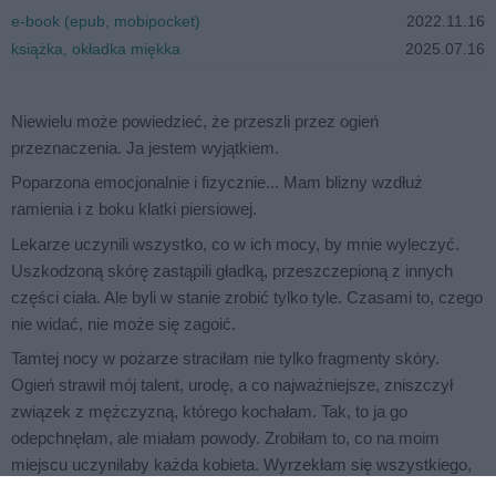
e-book (epub, mobipocket)
2022.11.16
książka, okładka miękka
2025.07.16
Niewielu może powiedzieć, że przeszli przez ogień
przeznaczenia. Ja jestem wyjątkiem.
Poparzona emocjonalnie i fizycznie... Mam blizny wzdłuż
ramienia i z boku klatki piersiowej.
Lekarze uczynili wszystko, co w ich mocy, by mnie wyleczyć.
Uszkodzoną skórę zastąpili gładką, przeszczepioną z innych
części ciała. Ale byli w stanie zrobić tylko tyle. Czasami to, czego
nie widać, nie może się zagoić.
Tamtej nocy w pożarze straciłam nie tylko fragmenty skóry.
Ogień strawił mój talent, urodę, a co najważniejsze, zniszczył
związek z mężczyzną, którego kochałam. Tak, to ja go
odepchnęłam, ale miałam powody. Zrobiłam to, co na moim
miejscu uczyniłaby każda kobieta. Wyrzekłam się wszystkiego,
by on pewnego dnia mógł znaleźć spokój i szczęście.