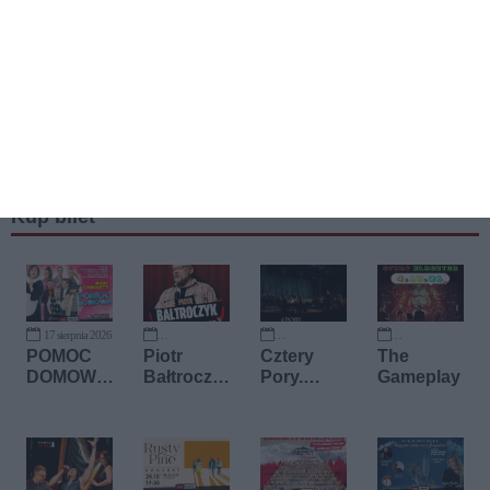
Kup bilet
17 sierpnia 2026
12 września 2026
20 września 2026
4 października 2026
POMOC
Piotr
Cztery
The
DOMOWA
Bałtroczy
Pory.
Gameplay
- spektakl
k
Nowe
komediow
Brzmienia
y