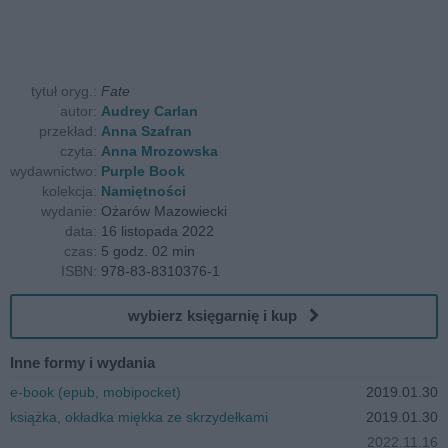
tytuł oryg.:
Fate
autor:
Audrey Carlan
przekład:
Anna Szafran
czyta:
Anna Mrozowska
wydawnictwo:
Purple Book
kolekcja:
Namiętności
wydanie:
Ożarów Mazowiecki
data:
16 listopada 2022
czas:
5 godz. 02 min
ISBN:
978-83-8310376-1
wybierz księgarnię i kup
Inne formy i wydania
e-book (epub, mobipocket)
2019.01.30
książka, okładka miękka ze skrzydełkami
2019.01.30
2022.11.16