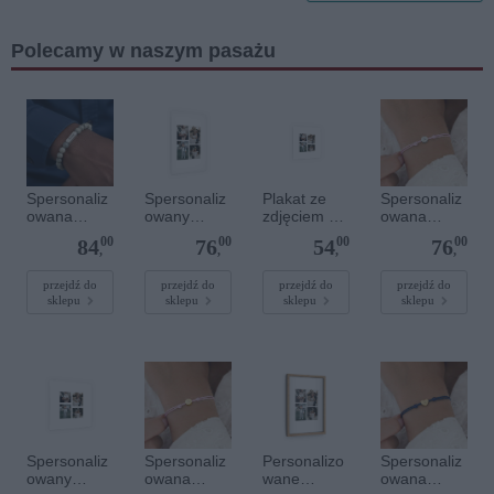
Polecamy w naszym pasażu
Spersonaliz
Spersonaliz
Plakat ze
Spersonaliz
owana
owany
zdjęciem 20
owana
bransoletka
plakat - 40 x
x 20 cm
bransoletka
00
00
00
00
84
76
54
76
z
60 cm
sznurkowa -
,
,
,
,
kamieniami
Różowa -
szlachetnym
Srebrne
przejdź do
przejdź do
przejdź do
przejdź do
sklepu
sklepu
sklepu
sklepu
i - Szary - M
kółko
- 6 mm
Spersonaliz
Spersonaliz
Personalizo
Spersonaliz
owany
owana
wane
owana