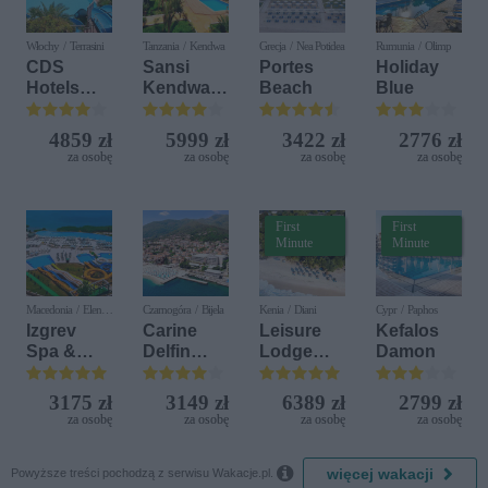
Włochy / Terrasini
Tanzania / Kendwa
Grecja / Nea Potidea
Rumunia / Olimp
CDS
Sansi
Portes
Holiday
Hotels
Kendwa
Beach
Blue
Terrasini
Beach
(ex. Citta
Resort
4859 zł
5999 zł
3422 zł
2776 zł
del Mare)
za osobę
za osobę
za osobę
za osobę
First
First
Minute
Minute
Macedonia / Elen
Czarnogóra / Bijela
Kenia / Diani
Cypr / Paphos
Kamen
Izgrev
Carine
Leisure
Kefalos
Spa &
Delfin
Lodge
Damon
Aquapark
Bijela (ex.
Beach &
Iberostar
Golf
3175 zł
3149 zł
6389 zł
2799 zł
Bijela
Resort by
za osobę
za osobę
za osobę
za osobę
Delfin)
Diamonds

więcej wakacji
Powyższe treści pochodzą z serwisu Wakacje.pl.