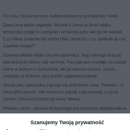
Co roku, tej samej nocy, kolejna dziewczyna znika bez śladu.
Żona Lexa także zaginęła. Wyszła z domu w dzień ataku
terrorystycznego w Londynie i od tamtej pory nikt jej nie widział.
Czy Olivia znalazła się wśród ofiar zamachu, czy spotkało ją coś
zupełnie innego?
Dziesięcioletnia Addie skrywa tajemnicę. Tego samego dnia jej
tata wrócił do domu cały we krwi. Początkowo myślała, że został
ranny w jednym z wybuchów, ale jej starsza siostra, Jessie,
znalazła za łóżkiem ojca portfel zaginionej kobiety.
Jessie jako opiekunka zajmuje się dzieckiem Lexa. Twierdzi, że
chce tylko pomóc. Nie mówi mu jednak całej prawdy, a życie
życiem Olivii przychodzi jej coraz łatwiej...
Phoebe Locke
- pisarka brytyjskiego pochodzenia, debiutowała w
2018 roku thrillerem
Człowiek z lasu.
Zanim zajęła się
pisarstwem na pełny etat, pracowała w akademii kreatywnego
Szanujemy Twoją prywatność
pisania, oraz prowadziła londyński salon literacki Speakeasy.