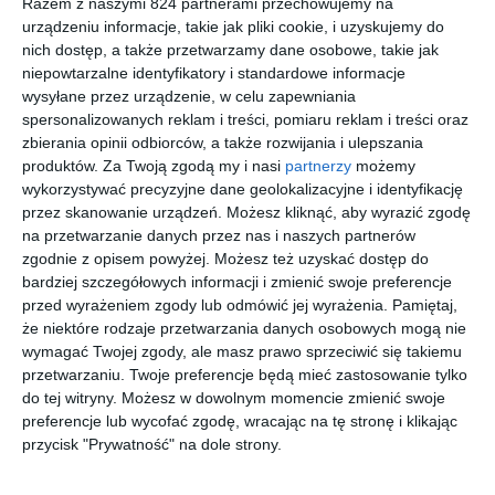
Razem z naszymi 824 partnerami przechowujemy na
Wcześniej publikowała pod swoim prawdziwym nazwiskiem -
urządzeniu informacje, takie jak pliki cookie, i uzyskujemy do
Nicci Cloke.
nich dostęp, a także przetwarzamy dane osobowe, takie jak
niepowtarzalne identyfikatory i standardowe informacje
wysyłane przez urządzenie, w celu zapewniania
spersonalizowanych reklam i treści, pomiaru reklam i treści oraz
Na sąsiedniej półce
zbierania opinii odbiorców, a także rozwijania i ulepszania
produktów.
Za Twoją zgodą my i nasi
partnerzy
możemy
wykorzystywać precyzyjne dane geolokalizacyjne i identyfikację
przez skanowanie urządzeń. Możesz kliknąć, aby wyrazić zgodę
na przetwarzanie danych przez nas i naszych partnerów
zgodnie z opisem powyżej. Możesz też uzyskać dostęp do
[ książka, audiobook,
[ książka, e-book ]
[ książka, audiobook,
[ książka, audiobook,
bardziej szczegółowych informacji i zmienić swoje preferencje
e-book ]
e-book ]
e-book ]
Srebrne
Zimne
Złota
Marzenia
przed wyrażeniem zgody lub odmówić jej wyrażenia.
Pamiętaj,
skrzydła
ognie
klatka
z brązu
że niektóre rodzaje przetwarzania danych osobowych mogą nie
Camilla
Simon Beckett
Camilla
Camilla
wymagać Twojej zgody, ale masz prawo sprzeciwić się takiemu
Lackberg
Lackberg
Lackberg
przetwarzaniu. Twoje preferencje będą mieć zastosowanie tylko
do tej witryny. Możesz w dowolnym momencie zmienić swoje
preferencje lub wycofać zgodę, wracając na tę stronę i klikając
przycisk "Prywatność" na dole strony.