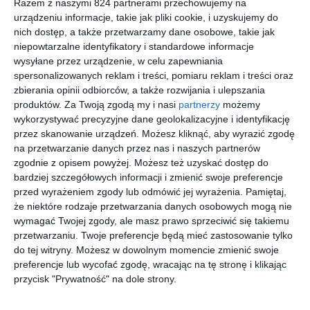
Razem z naszymi 824 partnerami przechowujemy na
jednak w ogromnym niebezpieczeństwie...
urządzeniu informacje, takie jak pliki cookie, i uzyskujemy do
Los okazuje się przewrotny, a zdarzenia, które przynosi,
nich dostęp, a także przetwarzamy dane osobowe, takie jak
niepowtarzalne identyfikatory i standardowe informacje
udowadniają, jak wiele ludzkich uczuć może być przyczyną
wysyłane przez urządzenie, w celu zapewniania
zarówno rozpaczy, jak i siły.
spersonalizowanych reklam i treści, pomiaru reklam i treści oraz
zbierania opinii odbiorców, a także rozwijania i ulepszania
produktów.
Za Twoją zgodą my i nasi
partnerzy
możemy
Na sąsiedniej półce
wykorzystywać precyzyjne dane geolokalizacyjne i identyfikację
przez skanowanie urządzeń. Możesz kliknąć, aby wyrazić zgodę
na przetwarzanie danych przez nas i naszych partnerów
zgodnie z opisem powyżej. Możesz też uzyskać dostęp do
bardziej szczegółowych informacji i zmienić swoje preferencje
przed wyrażeniem zgody lub odmówić jej wyrażenia.
Pamiętaj,
że niektóre rodzaje przetwarzania danych osobowych mogą nie
[ audiobook ]
[ audiobook ]
[ książka ]
[ książka, e-book ]
W krainie
W krainie
Pod
W krainie
wymagać Twojej zgody, ale masz prawo sprzeciwić się takiemu
białych
białych
dalekim
białych
przetwarzaniu. Twoje preferencje będą mieć zastosowanie tylko
obłoków -
obłoków -
niebem
obłoków
Sarah Lark
Sarah Lark
Sarah Lark
Sarah Lark
do tej witryny. Możesz w dowolnym momencie zmienić swoje
część 2
część 1
preferencje lub wycofać zgodę, wracając na tę stronę i klikając
przycisk "Prywatność" na dole strony.