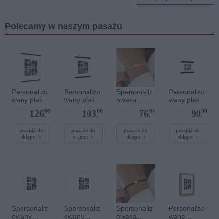
Polecamy w naszym pasażu
Personalizo
Personalizo
Spersonaliz
Personalizo
wany plakat
wany plakat
owana
wany plakat
z
z
bransoletka
z
00
00
00
00
126
103
76
90
lakierowany
lakierowany
sznurkowa -
lakierowany
,
,
,
,
m
m
Różowa -
m
magnetyczn
magnetyczn
Złote kółko
magnetyczn
przejdź do
przejdź do
przejdź do
przejdź do
sklepu
sklepu
sklepu
sklepu
ym
ym
ym
wieszaczkie
wieszaczkie
wieszaczkie
m 50 x 70
m 30 x 40
m 20 x 20
cm
cm
cm
Spersonaliz
Spersonaliz
Spersonaliz
Personalizo
owany
owany
owana
wane