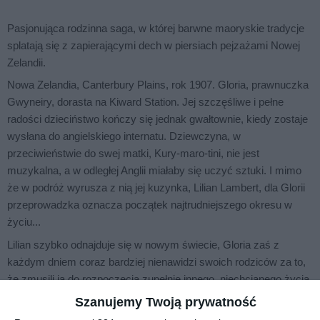
Pasjonująca rodzinna saga, w której barwne maoryskie tradycje
splatają się z zapierającymi dech w piersiach pejzażami Nowej
Zelandii.
Nowa Zelandia, Canterbury Plains, rok 1907. Gloria, prawnuczka
Gwyneiry, dorasta na Kiward Station. Jej szczęśliwe i pełne
radości dzieciństwo kończy się jednak gwałtownie, kiedy zostaje
wysłana do angielskiego internatu. Dziewczyna, w
przeciwieństwie do swej matki, Kury-maro-tini, nie jest
muzykalna, a w odległej Anglii miałaby się uczyć sztuki. I mimo
że w podróż wyrusza z nią jej kuzynka, Lilian Lambert, dla Glorii
przeprowadzka oznacza początek najtrudniejszego okresu w
życiu...
Lilian szybko odnajduje się w nowym świecie, Gloria zaś z
każdym dniem coraz bardziej nienawidzi swoich rodziców za to,
że zmusili ją do rozpoczęcia zupełnie innego, niechcianego życia.
Dziewczyna postanawia więc za wszelką cenę wrócić do Nowej
Szanujemy Twoją prywatność
Zelandii. Potajemnie układa plan, w efekcie którego znajdzie się