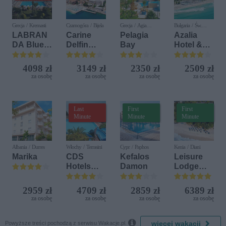
Grecja / Kremasti
Czarnogóra / Bijela
Grecja / Agia
Bułgaria / Św.
Pelagia
Konstantyn i Elena
LABRAN
Carine
Pelagia
Azalia
DA Blue
Delfin
Bay
Hotel &
Bay
Bijela (ex.
Spa
Resort
Iberostar
4098 zł
3149 zł
2350 zł
2509 zł
Bijela
za osobę
za osobę
za osobę
za osobę
Delfin)
Last
First
First
Minute
Minute
Minute
Albania / Durres
Włochy / Terrasini
Cypr / Paphos
Kenia / Diani
Marika
CDS
Kefalos
Leisure
Hotels
Damon
Lodge
Terrasini
Beach &
(ex. Citta
Golf
2959 zł
4709 zł
2859 zł
6389 zł
del Mare)
Resort by
za osobę
za osobę
za osobę
za osobę
Diamonds

więcej wakacji
Powyższe treści pochodzą z serwisu Wakacje.pl.