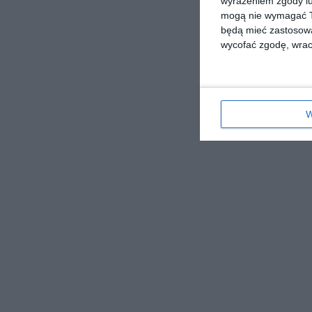
wyrażeniem zgody lu
mogą nie wymagać Tw
będą mieć zastosowa
wycofać zgodę, wraca
W