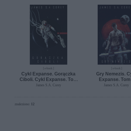
[ e-book ]
[ e-book ]
Cykl Expanse. Gorączka
Gry Nemezis. C
Ciboli. Cykl Expanse. Tom
Expanse. Tom
4 - nowe wydanie
James S.A. Corey
James S.A. Corey
znaleziono:
12