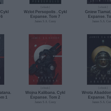
[ e-book ]
[ e-book ]
 Cykl
Wzlot Persopolis . Cykl
Gniew Tiamat.
 6
Expanse. Tom 7
Expanse. T
James S.A. Corey
James S.A. Cor
[ e-book ]
[ e-book ]
atana.
Wojna Kalibana. Cykl
Wrota Abaddon
om 1
Expanse. Tom 2
Expanse. T
James S.A. Corey
James S.A. Cor