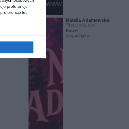
a danych osobowych
oje preferencje
preferencje lub
Natalia Adamowska
18.08.2026, 19:00
Rzeszów
bilety od
25,00 zł