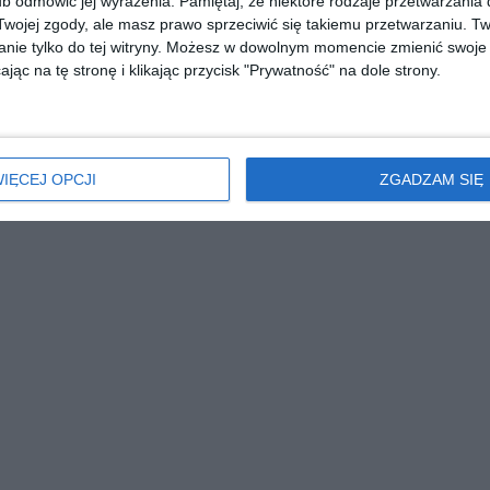
b odmówić jej wyrażenia.
Pamiętaj, że niektóre rodzaje przetwarzani
ojej zgody, ale masz prawo sprzeciwić się takiemu przetwarzaniu. Tw
nie tylko do tej witryny. Możesz w dowolnym momencie zmienić swoje 
jąc na tę stronę i klikając przycisk "Prywatność" na dole strony.
IĘCEJ OPCJI
ZGADZAM SIĘ