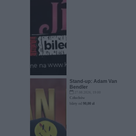
Stand-up: Adam Van
Bendler
27.08.2026, 19:00
Człuchów
bilety od
90,00 zł