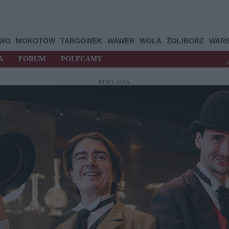
OWO
MOKOTÓW
TARGÓWEK
WAWER
WOLA
ŻOLIBORZ
WAR
A
FORUM
POLECAMY
t
REKLAMA