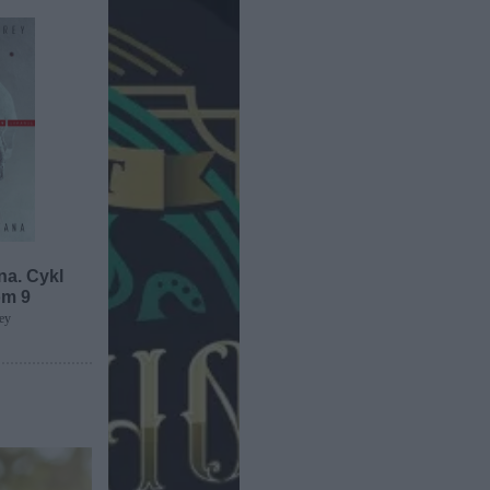
na. Cykl
om 9
ey