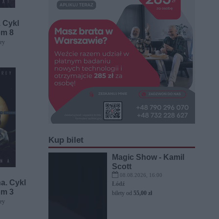
 Cykl
om 8
ey
Kup bilet
Magic Show - Kamil
Scott
08.08.2026, 16:00
a. Cykl
Łódź
om 3
bilety od
55,00 zł
ey