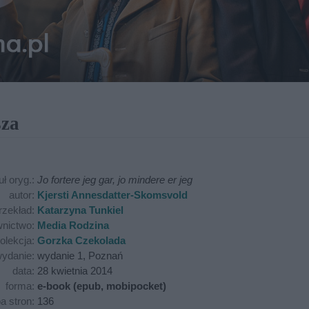
sza
uł oryg.:
Jo fortere jeg gar, jo mindere er jeg
autor:
Kjersti Annesdatter-Skomsvold
rzekład:
Katarzyna Tunkiel
nictwo:
Media Rodzina
olekcja:
Gorzka Czekolada
ydanie:
wydanie 1, Poznań
data:
28 kwietnia 2014
forma:
e-book (epub, mobipocket)
ba stron:
136