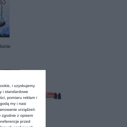
ydanie
s
ookie, i uzyskujemy
ry i standardowe
ści, pomiaru reklam i
godą my i nasi
kanowanie urządzeń.
w zgodnie z opisem
preferencje przed