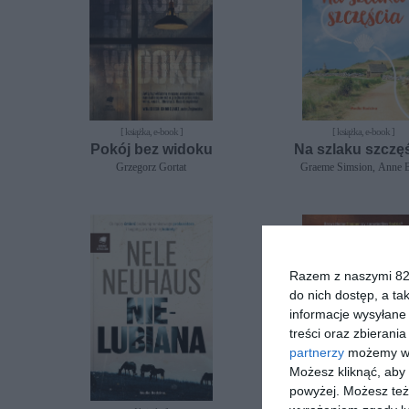
[ książka, e-book ]
[ książka, e-book ]
Pokój bez widoku
Na szlaku szczę
Grzegorz Gortat
Graeme Simsion, Anne B
Razem z naszymi 824
do nich dostęp, a ta
informacje wysyłane 
treści oraz zbierania
partnerzy
możemy wyk
Możesz kliknąć, aby
powyżej. Możesz też 