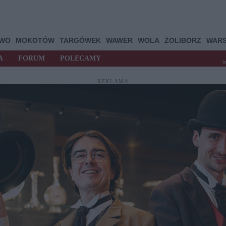
OWO
MOKOTÓW
TARGÓWEK
WAWER
WOLA
ŻOLIBORZ
WAR
A
FORUM
POLECAMY
t
REKLAMA