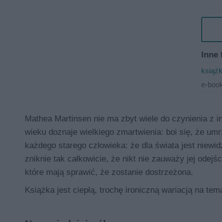
Inne 
książ
e-book
Mathea Martinsen nie ma zbyt wiele do czynienia z in
wieku doznaje wielkiego zmartwienia: boi się, że umr
każdego starego człowieka: że dla świata jest niewi
zniknie tak całkowicie, że nikt nie zauważy jej ode
które mają sprawić, że zostanie dostrzeżona.
Książka jest ciepłą, trochę ironiczną wariacją na tema