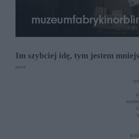
Im szybciej idę, tym jestem mniej
proza
tyt
p
wydaw
k
w
licz