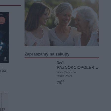
Zapraszamy na zakupy
3w1
]
PAZNOKCIOPOLERKA
stra
elektryczny pilnik i
sklep Mojadedra
e
marka Dedra
polerka + GRATIS 3
szt. KOŃCÓWEK
90
75
,
SYSTEMAT,
łososiowa