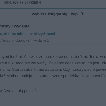
ISBN:
978-83-7278959-4
wybierz księgarnię i kup
formy i wydania
ka, okładka miękka ze skrzydełkami
 (epub, mobipocket), wydanie 1
nymi ludźmi. Ale wie, że bardzo się od nich różni. Teraz w
ze a nikt tego nie zauważy. Boleśnie odczuwa to, co jest ud
dzialna. Staruszek nikt nie zauważa. Czy rzeczywiście pewn
jścia? Mathea podejmuje zatem szereg (z lekka dziwacznych)
t "życia całą pełnią".