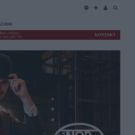
SZAWA
Biuro reklamy
KONTAKT
el. 502-280-720