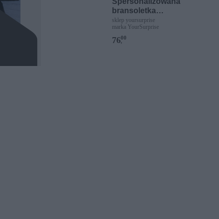
Spersonalizowana
bransoletka
sznurkowa - Różowa -
sklep yoursurprise
marka YourSurprise
Złote kółko
00
76
,