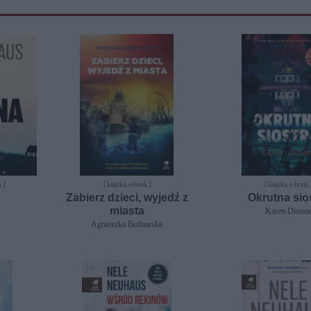
 ]
[ książka, e-book ]
[ książka, e-book 
Zabierz dzieci, wyjedź z
Okrutna sio
miasta
Karen Dionn
Agnieszka Bednarska