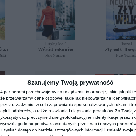
[ książka, e-book ]
[ książka ]
ścia
Wśród rekinów
Zły wilk. II w
uist
Nele Neuhaus
Nele Neuhau
Szanujemy Twoją prywatność
 partnerami przechowujemy na urządzeniu informacje, takie jak pliki c
kże przetwarzamy dane osobowe, takie jak niepowtarzalne identyfikato
przez urządzenie, w celu zapewniania spersonalizowanych reklam i tre
 opinii odbiorców, a także rozwijania i ulepszania produktów.
Za Twoją z
orzystywać precyzyjne dane geolokalizacyjne i identyfikację przez s
 wyrazić zgodę na przetwarzanie danych przez nas i naszych partneró
uzyskać dostęp do bardziej szczegółowych informacji i zmienić swoje 