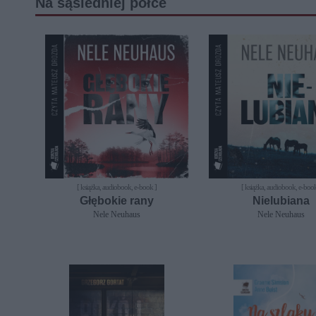
Na sąsiedniej półce
[ książka, audiobook, e-book ]
[ książka, audiobook, e-book
Głębokie rany
Nielubiana
Nele Neuhaus
Nele Neuhaus