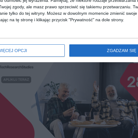
b odmówić jej wyrażenia.
Pamiętaj, że niektóre rodzaje przetwarzani
[ książka, e-book ]
[ książka, audiobook, e
ojej zgody, ale masz prawo sprzeciwić się takiemu przetwarzaniu. Tw
ydanie
Dzień Matki
Ostatnie inst
nie tylko do tej witryny. Możesz w dowolnym momencie zmienić swoje 
Nele Neuhaus
Nir Hezroni
jąc na tę stronę i klikając przycisk "Prywatność" na dole strony.
diobooka?
Skorzystaj z wyszukiwarki
IĘCEJ OPCJI
ZGADZAM SIĘ
REKLAMA