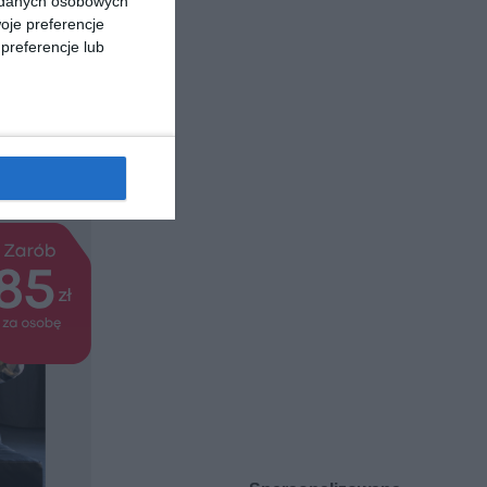
a danych osobowych
-book ]
oje preferencje
rukcje
preferencje lub