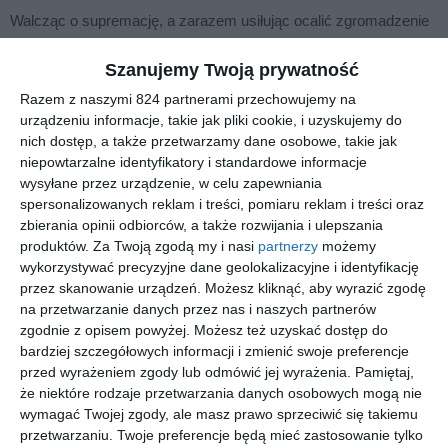
Walcząc o supremację, a zarazem usiłując ocalić zgromadzenie
przed napływającymi z Rozproszenia dostojnymi matronami,
Bene Gesserit układają diaboliczny plan. W jego centrum tkwią
Szanujemy Twoją prywatność
kolejny ghola Duncana Idaho i żyjąca na Rakis dziewczyna,
Razem z naszymi 824 partnerami przechowujemy na
która... rozkazuje czerwiom.
urządzeniu informacje, takie jak pliki cookie, i uzyskujemy do
nich dostęp, a także przetwarzamy dane osobowe, takie jak
Oszałamiające połączenie przygody oraz mistycyzmu, ekologii i
niepowtarzalne identyfikatory i standardowe informacje
polityki.
wysyłane przez urządzenie, w celu zapewniania
Dom Wydawniczy REBIS oddaje czytelnikom
nowe, poprawione
spersonalizowanych reklam i treści, pomiaru reklam i treści oraz
zbierania opinii odbiorców, a także rozwijania i ulepszania
wydanie cyklu ,,Kroniki Diuny",
który tworzą:
Diuna, Mesjasz
produktów.
Za Twoją zgodą my i nasi
partnerzy
możemy
Diuny, Dzieci Diuny, Bóg Imperator Diuny, Heretycy Diuny
i
wykorzystywać precyzyjne dane geolokalizacyjne i identyfikację
Kapitularz Diuną.
przez skanowanie urządzeń. Możesz kliknąć, aby wyrazić zgodę
Najnowszą ekranizację
Diuny
wyreżyserował Denis Villeneuve
na przetwarzanie danych przez nas i naszych partnerów
zgodnie z opisem powyżej. Możesz też uzyskać dostęp do
(
Blade Runner 2049, Sicario
). Autorami scenariusza są Eric Roth
bardziej szczegółowych informacji i zmienić swoje preferencje
(
Forrest Gump
), Jon Spaihts (
Doktor Strange
) i Denis Villeneuve,
przed wyrażeniem zgody lub odmówić jej wyrażenia.
Pamiętaj,
a muzyki - Hans Zimmer (
Gladiator, Incepcja, Dunkierka
). W
że niektóre rodzaje przetwarzania danych osobowych mogą nie
obsadzie znalazły się takie gwiazdy światowego kina, jak
wymagać Twojej zgody, ale masz prawo sprzeciwić się takiemu
Timothée Chalamet, Rebecca Ferguson, Stellan Skarsgard,
przetwarzaniu. Twoje preferencje będą mieć zastosowanie tylko