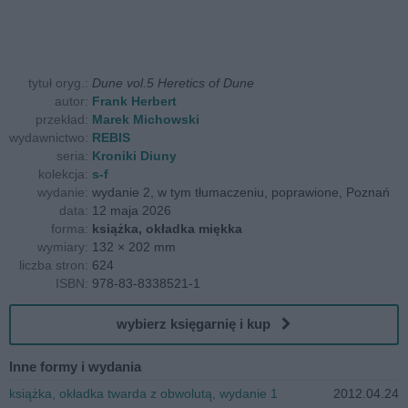
tytuł oryg.:
Dune vol.5 Heretics of Dune
autor:
Frank Herbert
przekład:
Marek Michowski
wydawnictwo:
REBIS
seria:
Kroniki Diuny
kolekcja:
s-f
wydanie:
wydanie 2, w tym tłumaczeniu, poprawione, Poznań
data:
12 maja 2026
forma:
książka, okładka miękka
wymiary:
132 × 202 mm
liczba stron:
624
ISBN:
978-83-8338521-1
wybierz księgarnię i kup
Inne formy i wydania
książka, okładka twarda z obwolutą, wydanie 1
2012.04.24