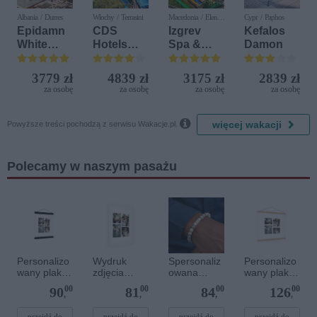
Albania / Durres
Włochy / Terrasini
Macedonia / Elen
Cypr / Paphos
Kamen
Epidamn
CDS
Izgrev
Kefalos
White
Hotels
Spa &
Damon
Sensation
Terrasini
Aquapark
(ex. Citta
3779 zł
4839 zł
3175 zł
2839 zł
del Mare)
za osobę
za osobę
za osobę
za osobę

więcej wakacji
Powyższe treści pochodzą z serwisu Wakacje.pl.
Polecamy w naszym pasażu
Personalizo
Wydruk
Spersonaliz
Personalizo
wany plakat
zdjęcia
owana
wany plakat
z
plakatu - 50
bransoletka
z
00
00
00
00
90
81
84
126
lakierowany
x 70 cm
z
drewnianym
,
,
,
,
m
kamieniami
magnetyczn
przejdź do
przejdź do
przejdź do
przejdź do