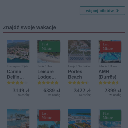
CI - Edyta
więcej biletów
Krzemień,
Damian
Aleksand
Znajdź swoje wakacje
er, Jacek
Szwaj -
koncert
First
Last
Minute
Minute
Czarnogóra / Bijela
Kenia / Diani
Grecja / Nea Potidea
Albania / Durres
Carine
Leisure
Portes
AMH
Delfin
Lodge
Beach
(Durrës)
Bijela (ex.
Beach &
Iberostar
Golf
3149 zł
6389 zł
3422 zł
2399 zł
Bijela
Resort by
za osobę
za osobę
za osobę
za osobę
Delfin)
Diamonds
Last
First
Minute
Minute