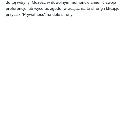
Jason Momoa, Charlotte Rampling, Javier Bardem, Josh Brolin,
do tej witryny. Możesz w dowolnym momencie zmienić swoje
Zendaya i Oscar Isaac.
preferencje lub wycofać zgodę, wracając na tę stronę i klikając
przycisk "Prywatność" na dole strony.
Na sąsiedniej półce
[ książka, e-book ]
[ książka, e-book ]
[ książka, e-book ]
[ książka, e-book ]
Mesjasz
Dzieci
Bóg
Paul z
Diuny
Diuny
Imperator
Diuny
Diuny
Frank Herbert
Frank Herbert
Frank Herbert
Brian Herbert,
Kevin J.
Anderson