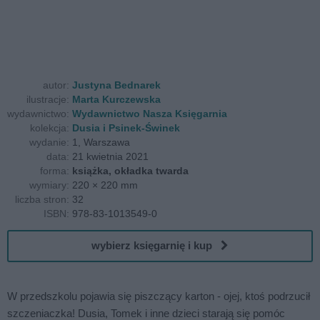
autor:
Justyna Bednarek
ilustracje:
Marta Kurczewska
wydawnictwo:
Wydawnictwo Nasza Księgarnia
kolekcja:
Dusia i Psinek-Świnek
wydanie:
1, Warszawa
data:
21 kwietnia 2021
forma:
książka, okładka twarda
wymiary:
220 × 220 mm
liczba stron:
32
ISBN:
978-83-1013549-0
wybierz księgarnię i kup
W przedszkolu pojawia się piszczący karton - ojej, ktoś podrzucił
szczeniaczka! Dusia, Tomek i inne dzieci starają się pomóc