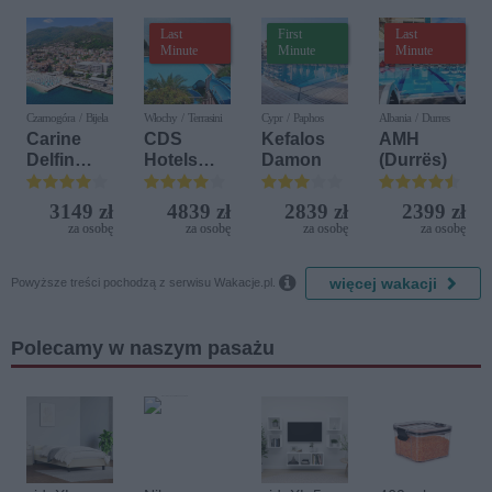
Last
First
Last
Minute
Minute
Minute
Czarnogóra / Bijela
Włochy / Terrasini
Cypr / Paphos
Albania / Durres
Carine
CDS
Kefalos
AMH
Delfin
Hotels
Damon
(Durrës)
Bijela (ex.
Terrasini
Iberostar
(ex. Citta
3149 zł
4839 zł
2839 zł
2399 zł
Bijela
del Mare)
za osobę
za osobę
za osobę
za osobę
Delfin)

więcej wakacji
Powyższe treści pochodzą z serwisu Wakacje.pl.
Polecamy w naszym pasażu