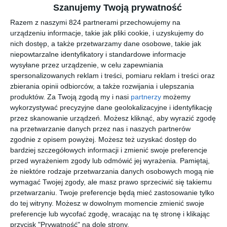
Marta Kurczewska
zamiast Psinka-Świnka ma wąsatą muzę -
Szanujemy Twoją prywatność
czarną kotkę zwaną Panią Prezes. Pierwszą wystawę jej prac
Razem z naszymi 824 partnerami przechowujemy na
zorganizował tata... dla mamy. I choć wernisaż był wielkim
urządzeniu informacje, takie jak pliki cookie, i uzyskujemy do
wydarzeniem, to już murale młodej artystki wywołały w rodzicach
nich dostęp, a także przetwarzamy dane osobowe, takie jak
niepowtarzalne identyfikatory i standardowe informacje
mieszane uczucia. Obecnie ilustratorka nie musi jednak malować
wysyłane przez urządzenie, w celu zapewniania
po ścianach. Jest dumną właścicielką ogromnego stołu do pracy,
spersonalizowanych reklam i treści, pomiaru reklam i treści oraz
na którym do woli maże, bazgrze, chlapie, wydziera i dokleja.
zbierania opinii odbiorców, a także rozwijania i ulepszania
produktów.
Za Twoją zgodą my i nasi
partnerzy
możemy
wykorzystywać precyzyjne dane geolokalizacyjne i identyfikację
Na sąsiedniej półce
przez skanowanie urządzeń. Możesz kliknąć, aby wyrazić zgodę
na przetwarzanie danych przez nas i naszych partnerów
zgodnie z opisem powyżej. Możesz też uzyskać dostęp do
bardziej szczegółowych informacji i zmienić swoje preferencje
przed wyrażeniem zgody lub odmówić jej wyrażenia.
Pamiętaj,
że niektóre rodzaje przetwarzania danych osobowych mogą nie
wymagać Twojej zgody, ale masz prawo sprzeciwić się takiemu
[ audiobook ]
[ audiobook ]
[ audiobook ]
[ audiobook ]
Dusia i
Dusia i
Dusia i
Dusia i
przetwarzaniu. Twoje preferencje będą mieć zastosowanie tylko
Psinek-
Psinek-
Psinek-
Psinek-
do tej witryny. Możesz w dowolnym momencie zmienić swoje
Świnek 7.
Świnek 4.
Świnek 6.
Świnek 2.
Justyna
Justyna
Justyna
Justyna
preferencje lub wycofać zgodę, wracając na tę stronę i klikając
Bednarek
Bednarek
Bednarek
Bednarek
Wtorek ze
Dzień
Zwierzątk
Wszystko
przycisk "Prywatność" na dole strony.