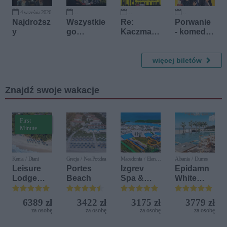
się z
2026
działanie
4 września 2026
m
11 września 2026
9 października 2026
16 października 2026
Najdroższ
Wszystkie
Re:
Porwanie
y
go
Kaczmars
- komedia
Najlepsze
ki
Artura
go
Barcisia
więcej biletów
Znajdź swoje wakacje
First
Minute
Kenia / Diani
Grecja / Nea Potidea
Macedonia / Elen
Albania / Durres
Kamen
Leisure
Portes
Izgrev
Epidamn
Lodge
Beach
Spa &
White
Beach &
Aquapark
Sensation
Golf
6389 zł
3422 zł
3175 zł
3779 zł
Resort by
za osobę
za osobę
za osobę
za osobę
Diamonds