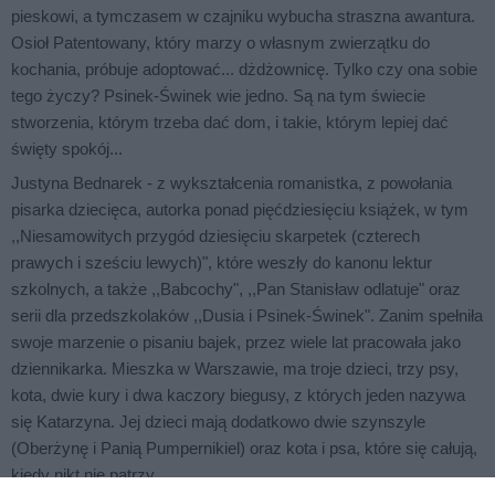
pieskowi, a tymczasem w czajniku wybucha straszna awantura.
Osioł Patentowany, który marzy o własnym zwierzątku do
kochania, próbuje adoptować... dżdżownicę. Tylko czy ona sobie
tego życzy? Psinek-Świnek wie jedno. Są na tym świecie
stworzenia, którym trzeba dać dom, i takie, którym lepiej dać
święty spokój...
Justyna Bednarek
- z wykształcenia romanistka, z powołania
pisarka dziecięca, autorka ponad pięćdziesięciu książek, w tym
,,Niesamowitych przygód dziesięciu skarpetek (czterech
prawych i sześciu lewych)", które weszły do kanonu lektur
szkolnych, a także ,,Babcochy", ,,Pan Stanisław odlatuje" oraz
serii dla przedszkolaków ,,Dusia i Psinek-Świnek". Zanim spełniła
swoje marzenie o pisaniu bajek, przez wiele lat pracowała jako
dziennikarka. Mieszka w Warszawie, ma troje dzieci, trzy psy,
kota, dwie kury i dwa kaczory biegusy, z których jeden nazywa
się Katarzyna. Jej dzieci mają dodatkowo dwie szynszyle
(Oberżynę i Panią Pumpernikiel) oraz kota i psa, które się całują,
kiedy nikt nie patrzy.