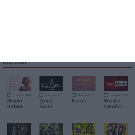
Kup bilet
13 sierpnia 2026
21 sierpnia 2026
28 sierpnia 2026
31 sierpnia 2026
Miasto
Dzień
Kortez
Wielkie
Kobiet -
Świra
zakończe
miejsce,
nie
gdzie
wakacji w
inspiracja
Kids
spotyka
Arena