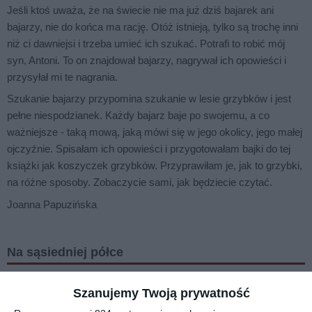
Jeśli ktoś uważa, że na świecie nie ma już dziś bajarek ani
bajarzy, nie do końca ma rację. Otóż istnieją, tylko są trochę inni
niż ci dawniejsi i trzeba umieć ich szukać. Potrafi to robić mój
syn, Antoni. To on znajdował bajarzy, nagrywał ich opowieści i
przysyłał mi te nagrania.
Szukanie bajarzy przypomina szukanie w lesie grzybków i jest
pełne niespodzianek. Każdy bajarz baje po swojemu, a co
ważniejsze - taką mową, jaką mówi się w jego okolicy, jego małej
ojczyźnie. Spisałam ich opowieści i przygotowałam bajki do tej
książki jak koszyczek grzybków. Przyprawiłam je, jak to grzybki,
na różne sposoby. Zobaczycie sami, jak będziecie czytać.
Joanna Papuzińska
Na sąsiedniej półce
Szanujemy Twoją prywatność