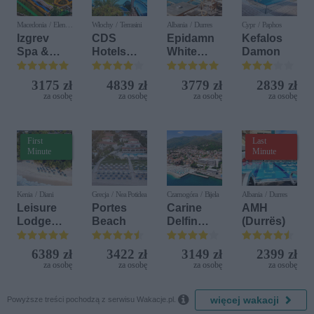
Macedonia / Elen
Włochy / Terrasini
Albania / Durres
Cypr / Paphos
Kamen
Izgrev
CDS
Epidamn
Kefalos
Spa &
Hotels
White
Damon
Aquapark
Terrasini
Sensation
(ex. Citta
3175 zł
4839 zł
3779 zł
2839 zł
del Mare)
za osobę
za osobę
za osobę
za osobę
First
Last
Minute
Minute
Kenia / Diani
Grecja / Nea Potidea
Czarnogóra / Bijela
Albania / Durres
Leisure
Portes
Carine
AMH
Lodge
Beach
Delfin
(Durrës)
Beach &
Bijela (ex.
Golf
Iberostar
6389 zł
3422 zł
3149 zł
2399 zł
Resort by
Bijela
za osobę
za osobę
za osobę
za osobę
Diamonds
Delfin)

więcej wakacji
Powyższe treści pochodzą z serwisu Wakacje.pl.