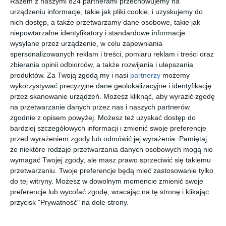
Razem z naszymi 824 partnerami przechowujemy na
urządzeniu informacje, takie jak pliki cookie, i uzyskujemy do
nich dostęp, a także przetwarzamy dane osobowe, takie jak
[ książka, e-book ]
[ książka ]
[ książka ]
[ książka, e-book ]
niepowtarzalne identyfikatory i standardowe informacje
Nasza
Krasnale i
Król na
Asiunia
wysyłane przez urządzenie, w celu zapewniania
mama
olbrzymy
wagarach
Joanna
Papuzińska
czarodziej
spersonalizowanych reklam i treści, pomiaru reklam i treści oraz
Joanna
Joanna
Joanna
Papuzińska
Papuzińska
Papuzińska
ka
zbierania opinii odbiorców, a także rozwijania i ulepszania
produktów.
Za Twoją zgodą my i nasi
partnerzy
możemy
wykorzystywać precyzyjne dane geolokalizacyjne i identyfikację
przez skanowanie urządzeń. Możesz kliknąć, aby wyrazić zgodę
na przetwarzanie danych przez nas i naszych partnerów
zgodnie z opisem powyżej. Możesz też uzyskać dostęp do
bardziej szczegółowych informacji i zmienić swoje preferencje
[ książka ]
[ książka ]
[ książka ]
[ książka ]
przed wyrażeniem zgody lub odmówić jej wyrażenia.
Pamiętaj,
Mój tato
Zbuntowa
Skryjek. i
Zwierzuś,
że niektóre rodzaje przetwarzania danych osobowych mogą nie
szczęścia
ne słowa
inne
opowiada
wymagać Twojej zgody, ale masz prawo sprzeciwić się takiemu
rz
wesołe
nia o
Joanna
Joanna
Joanna
Joanna
Papuzińska
Papuzińska
Papuzińska
Papuzińska
historyjki
zwierzętac
przetwarzaniu. Twoje preferencje będą mieć zastosowanie tylko
h
do tej witryny. Możesz w dowolnym momencie zmienić swoje
preferencje lub wycofać zgodę, wracając na tę stronę i klikając
przycisk "Prywatność" na dole strony.