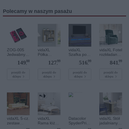
Polecamy w naszym pasażu
ZOG-005
vidaXL
vidaXL
vidaXL Fotel
Jedwabny
Półka
Szafka pod
rozkładany,
zestaw do
ścienna,
TV z
ciemnozielo
00
99
99
99
149
127
516
841
włosów:
dąb
oświetlenie
ny, obity
,
,
,
,
opaska +
sonoma,
m LED,
aksamitem
gumka
45x16x45
szarość
przejdź do
przejdź do
przejdź do
przejdź do
sklepu
sklepu
sklepu
sklepu
cm
betonu,
180x35x40
cm
vidaXL 5-cz.
vidaXL
Datacolor
vidaXL Stół
zestaw
Rama łóżka,
SpyderPrint
jadalniany,
wypoczynko
lite drewno,
zaawansow
kolor dąb