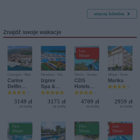
wrócił -
Podwyso
AC/DC &
spektakl
cka
The
więcej biletów
Rolling
Stones by
Candle
Znajdź swoje wakacje
Glow
Last
Minute
Czarnogóra / Bijela
Macedonia / Elen
Włochy / Terrasini
Albania / Durres
Kamen
Carine
Izgrev
CDS
Marika
Delfin
Spa &
Hotels
Bijela (ex.
Aquapark
Terrasini
Iberostar
(ex. Citta
3149 zł
3175 zł
4709 zł
2959 zł
Bijela
del Mare)
za osobę
za osobę
za osobę
za osobę
Delfin)
First
First
Last
Minute
Minute
Minute