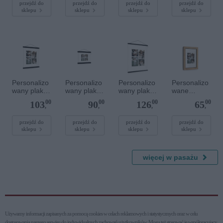
Złote kółko
przejdź do
przejdź do
przejdź do
przejdź do
sklepu
sklepu
sklepu
sklepu
Personalizo
Personalizo
Personalizo
Personalizo
wany plakat
wany plakat
wany plakat
wane
z
z
z
zdjęcie w
00
00
00
00
103
90
126
65
lakierowany
lakierowany
lakierowany
drewnianej
,
,
,
,
m
m
m
ramce 10 x
magnetyczn
magnetyczn
magnetyczn
15 cm
przejdź do
przejdź do
przejdź do
przejdź do
sklepu
sklepu
sklepu
sklepu
ym
ym
ym
wieszaczkie
wieszaczkie
wieszaczkie
m 30 x 40
m 20 x 20
m 50 x 70
cm
cm
cm
więcej w pasażu
Używamy informacji zapisanych za pomocą cookies w celach reklamowych i statystycznych oraz w celu
dostosowania naszego serwisu do indywidualnych zachowań użytkowni­ków. Mogą też stosować je współpracujący