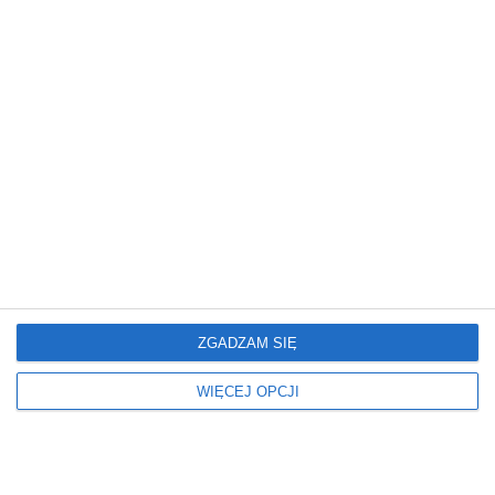
więcej
REKLAMA
ZGADZAM SIĘ
REKLAMA
WIĘCEJ OPCJI