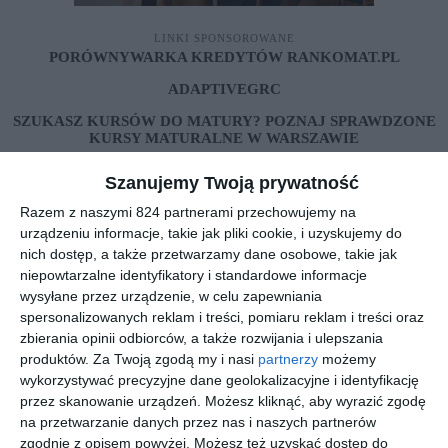
LINKI SPONSOROWANE
PORÓWNYWARKA KREDYTÓW RANKOMAT.PL
ADAPTIVEGRC
SZUKASZ KURSÓW DO MATURY? POZNAJ SPRAWDZONE
KURSY MATURALNE W WARSZAWIE
ZOLIBORZNEWS.PL
Szanujemy Twoją prywatność
ERECEPTAONLINE24.PL
Razem z naszymi 824 partnerami przechowujemy na
REKLAMA
urządzeniu informacje, takie jak pliki cookie, i uzyskujemy do
nich dostęp, a także przetwarzamy dane osobowe, takie jak
niepowtarzalne identyfikatory i standardowe informacje
wysyłane przez urządzenie, w celu zapewniania
spersonalizowanych reklam i treści, pomiaru reklam i treści oraz
zbierania opinii odbiorców, a także rozwijania i ulepszania
produktów.
Za Twoją zgodą my i nasi
partnerzy
możemy
wykorzystywać precyzyjne dane geolokalizacyjne i identyfikację
przez skanowanie urządzeń. Możesz kliknąć, aby wyrazić zgodę
na przetwarzanie danych przez nas i naszych partnerów
zgodnie z opisem powyżej. Możesz też uzyskać dostęp do