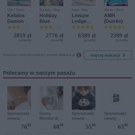
Cypr / Paphos
Rumunia / Olimp
Kenia / Diani
Albania / Durres
Kefalos
Holiday
Leisure
AMH
Damon
Blue
Lodge
(Durrës)
Beach &
Golf
2859 zł
2776 zł
6389 zł
2399 zł
Resort by
za osobę
za osobę
za osobę
za osobę
Diamonds

więcej wakacji
Powyższe treści pochodzą z serwisu Wakacje.pl.
Polecamy w naszym pasażu
Spersonaliz
Gumy
Spersonaliz
Spersonaliz
owana
Mentos dla
owana
owany
bransoletka
gości
miękka piłka
plakat - 30 x
00
00
00
00
76
60
55
63
sznurkowa -
komunijnych
- O 10cm
40 cm
,
,
,
,
Różowa -