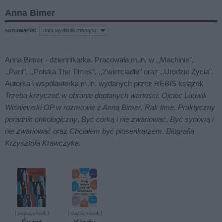
Anna Bimer
sortowanie:
Anna Bimer - dziennikarka. Pracowała m.in. w ,,Machinie",
,,Pani", ,,Polska The Times", ,,Zwierciadle" oraz ,,Urodzie Życia".
Autorka i współautorka m.in. wydanych przez REBIS książek
Trzeba krzyczeć w obronie deptanych wartości. Ojciec Ludwik
Wiśniewski OP w rozmowie z Anną Bimer
,
Rak time. Praktyczny
poradnik onkologiczny
,
Być córką i nie zwariować
,
Być synową i
nie zwariować
oraz
Chciałem być piosenkarzem. Biografia
Krzysztofa Krawczyka
.
[ książka, e-book ]
[ książka, e-book ]