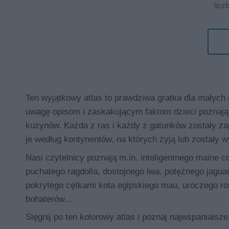
licz
Ten wyjątkowy atlas to prawdziwa gratka dla małych
uwagę opisom i zaskakującym faktom dzieci poznają ni
kuzynów. Każda z ras i każdy z gatunków zostały z
je według kontynentów, na których żyją lub zostały
Nasi czytelnicy poznają m.in. inteligentnego maine 
puchatego ragdolla, dostojnego lwa, potężnego jag
pokrytego cętkami kota egipskiego mau, uroczego ros
bohaterów...
Sięgnij po ten kolorowy atlas i poznaj najwspanialsze