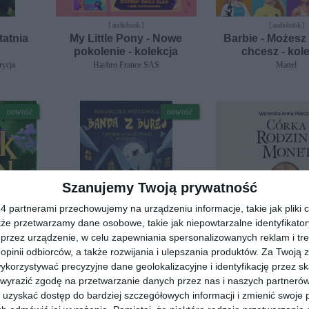
[ audiobook ]
[ audiobook ]
tatnia
My Little Pony - Nowe
Barbie - Możesz
pokolenie - kolekcja
chcesz - kol
rycja
Hasbro France SAS
Mattel
nowość
nowość
Szanujemy Twoją prywatność
 partnerami przechowujemy na urządzeniu informacje, takie jak pliki c
kże przetwarzamy dane osobowe, takie jak niepowtarzalne identyfikato
przez urządzenie, w celu zapewniania spersonalizowanych reklam i tre
 opinii odbiorców, a także rozwijania i ulepszania produktów.
 ]
[ książka, audiobook, e-book ]
[ książka, audiobook, e
Za Twoją z
aven.
Banda z Burej. Tajemnica
Córka rodziny
orzystywać precyzyjne dane geolokalizacyjne i identyfikację przez s
rdza
fałszywego Mikołaja
Weronika Anna Ma
 wyrazić zgodę na przetwarzanie danych przez nas i naszych partneró
Magdalena Witkiewicz
uzyskać dostęp do bardziej szczegółowych informacji i zmienić swoje 