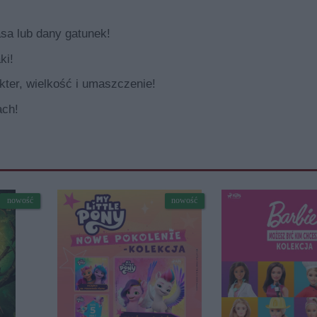
sa lub dany gatunek!
ki!
akter, wielkość i umaszczenie!
ach!
nowość
nowość