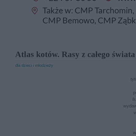
Atlas kotów. Rasy z całego świata
dla dzieci i młodzieży
tyt
p
il
wydaw
w
w