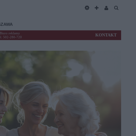
SZAWA
Biuro reklamy
KONTAKT
el. 502-280-720