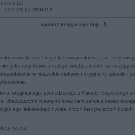
ba stron:
112
ISBN:
978-83-8353403-9
wybierz księgarnię i kup
 miłośników kotów! Dzięki kolorowym ilustracjom, przykuwa
e tylko rasy kotów z całego świata, ale i ich dziko żyjący
aprezentowane w niezwykle ciekawy i oryginalny sposób - 
 wyhodowane.
coona, oryginalnego, pochodzącego z Kanady, bezwłosego sf
uara, chadzającymi własnymi ścieżkami serwala sawannoweg
yjskiego niebieskiego i wiele innych fascynujących kocich
 koty świata!