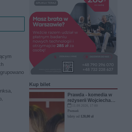
jącym
ch
pogrupowano
Kup bilet
inksa,
Prawda - komedia w
o,
reżyserii Wojciecha
Malajkata
11.09.2026, 17:00
Poznań
bilety od
120,00 zł