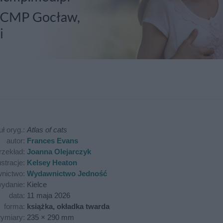
uł oryg.:
Atlas of cats
autor:
Frances Evans
rzekład:
Joanna Olejarczyk
ustracje:
Kelsey Heaton
nictwo:
Wydawnictwo Jedność
ydanie:
Kielce
data:
11 maja 2026
forma:
książka, okładka twarda
ymiary:
235 × 290 mm