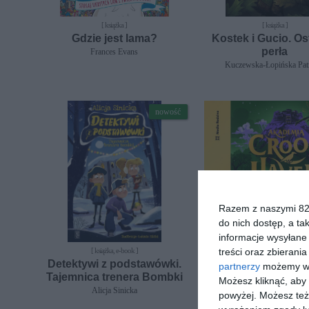
[ książka ]
[ książka ]
Gdzie jest lama?
Kostek i Gucio. Os
perła
Frances Evans
Kuczewska-Łopińska Pat
nowość
Razem z naszymi 824
do nich dostęp, a ta
informacje wysyłane 
[ książka, e-book ]
treści oraz zbierania
[ książka, audiobook, e-book
Detektywi z podstawówki.
Akademia Crookh
partnerzy
możemy wyk
Tajemnica trenera Bombki
Niezdobyta twie
Możesz kliknąć, aby
Alicja Sinicka
J.J. Arcanjo
powyżej. Możesz też 