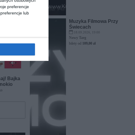
a danych osobowych
oje preferencje
nowość
preferencje lub
Muzyka Filmowa Przy
Świecach
18.09.2026, 19:00
Nowy Targ
bilety od
109,00 zł
haj! Bajka
inokio
ko