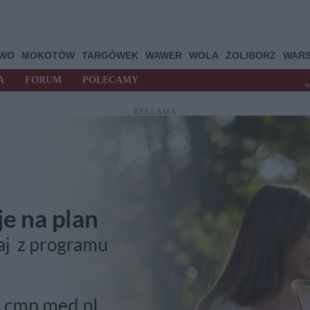
OWO
MOKOTÓW
TARGÓWEK
WAWER
WOLA
ŻOLIBORZ
WAR
A
FORUM
POLECAMY
t
REKLAMA