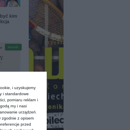
 być kim
ekcja
nowość
ookie, i uzyskujemy
ry i standardowe
ści, pomiaru reklam i
-book ]
godą my i nasi
 Monet
kanowanie urządzeń.
rczak
w zgodnie z opisem
preferencje przed