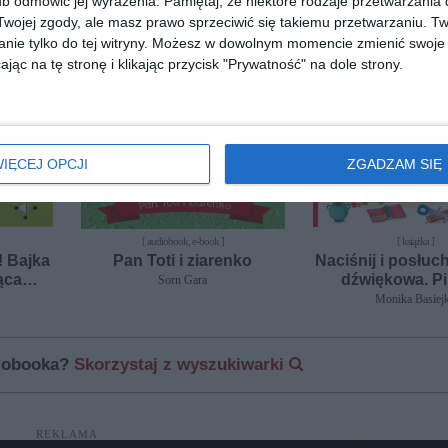
b odmówić jej wyrażenia.
Pamiętaj, że niektóre rodzaje przetwarzani
ojej zgody, ale masz prawo sprzeciwić się takiemu przetwarzaniu. Tw
nowość
nowość
nie tylko do tej witryny. Możesz w dowolnym momencie zmienić swoje 
jąc na tę stronę i klikając przycisk "Prywatność" na dole strony.
IĘCEJ OPCJI
ZGADZAM SIĘ
[ audiobook, e-book ]
[ książka ]
! Bajka
Pan Toti i ziarenko
Naciśnij i posłuc
ąca
dźwiękowa. P
Sorn Gara
Monika Basiej
diobooka?
Skorzystaj z wyszukiwarki
REKLAMA