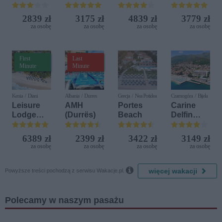
Aquapark
Terrasini
Sensation
(ex. Citta
2839 zł
3175 zł
4839 zł
3779 zł
del Mare)
za osobę
za osobę
za osobę
za osobę
First
Last
Minute
Minute
Kenia / Diani
Albania / Durres
Grecja / Nea Potidea
Czarnogóra / Bijela
Leisure
AMH
Portes
Carine
Lodge
(Durrës)
Beach
Delfin
Beach &
Bijela (ex.
Golf
Iberostar
6389 zł
2399 zł
3422 zł
3149 zł
Resort by
Bijela
za osobę
za osobę
za osobę
za osobę
Diamonds
Delfin)

więcej wakacji
Powyższe treści pochodzą z serwisu Wakacje.pl.
Polecamy w naszym pasażu