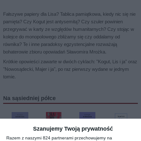
Fałszywe papiery dla Lisa? Tablica pamiątkowa, kiedy nic się nie
pamięta? Czy Kogut jest antysemitą? Czy szuler powinien
przegrywać w karty ze względów humanitarnych? Czy stojąc w
kolejce do monopolowego zbliżamy się czy oddalamy od
równika? Te i inne paradoksy egzystencjalne rozważają
bohaterowie zbioru opowiadań Sławomira Mrożka.
Krótkie opowieści zawarte w dwóch cyklach: "Kogut, Lis i ja" oraz
"Nowosądecki, Majer i ja", po raz pierwszy wydane w jednym
tomie.
Na sąsiedniej półce
Szanujemy Twoją prywatność
Razem z naszymi 824 partnerami przechowujemy na
[ książka, e-book ]
[ książka, e-book ]
[ książka, e-book ]
[ książka, e-book ]