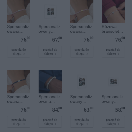
Spersonaliz
Spersonaliz
Spersonaliz
Różowa
owana
owany
owana
bransoletka
bransoletka
plakat - 40 x
bransoletka
sznurkowa
00
00
00
00
76
67
76
76
sznurkowa -
40 cm
sznurkowa -
dla dzieci -
,
,
,
,
Różowa -
Różowa -
Spersonaliz
Srebrne
Złote kółko
owana -
przejdź do
przejdź do
przejdź do
przejdź do
sklepu
sklepu
sklepu
sklepu
kółko
Srebrne
serce
Spersonaliz
Spersonaliz
Spersonaliz
Spersonaliz
owana
owana
owany
owany
bransoletka
bransoletka
plakat - 30 x
plakat - 30 x
00
00
00
00
76
84
63
58
sznurkowa -
z
40 cm
20 cm
,
,
,
,
Niebieska -
kamieniami
Srebrne
szlachetnym
przejdź do
przejdź do
przejdź do
przejdź do
sklepu
sklepu
sklepu
sklepu
serce
i - Szary - M
- 6 mm