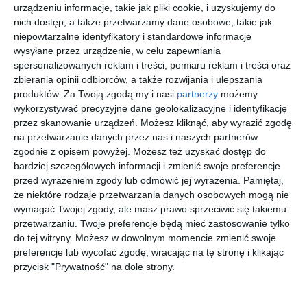
urządzeniu informacje, takie jak pliki cookie, i uzyskujemy do
Opowiada
Tango
Opowiada
Teatr 1
nich dostęp, a także przetwarzamy dane osobowe, takie jak
nia
nia
Sławomir
Sławomir
niepowtarzalne identyfikatory i standardowe informacje
Mrożek
Mrożek
zebrane.
zebrane.
Sławomir
Sławomir
Mrożek
Mrożek
wysyłane przez urządzenie, w celu zapewniania
Tom 2
Tom 1
spersonalizowanych reklam i treści, pomiaru reklam i treści oraz
zbierania opinii odbiorców, a także rozwijania i ulepszania
produktów.
Za Twoją zgodą my i nasi
partnerzy
możemy
wykorzystywać precyzyjne dane geolokalizacyjne i identyfikację
przez skanowanie urządzeń. Możesz kliknąć, aby wyrazić zgodę
na przetwarzanie danych przez nas i naszych partnerów
[ książka, e-book ]
[ książka, e-book ]
[ książka, e-book ]
[ książka, e-book ]
zgodnie z opisem powyżej. Możesz też uzyskać dostęp do
Emigranci
Trzy
Trzy
Słoń
bardziej szczegółowych informacji i zmienić swoje preferencje
tragedie i
dłuższe
Sławomir
Sławomir
przed wyrażeniem zgody lub odmówić jej wyrażenia.
Pamiętaj,
Mrożek
Mrożek
karnawał
historie
Sławomir
Sławomir
że niektóre rodzaje przetwarzania danych osobowych mogą nie
Mrożek
Mrożek
wymagać Twojej zgody, ale masz prawo sprzeciwić się takiemu
przetwarzaniu. Twoje preferencje będą mieć zastosowanie tylko
do tej witryny. Możesz w dowolnym momencie zmienić swoje
preferencje lub wycofać zgodę, wracając na tę stronę i klikając
przycisk "Prywatność" na dole strony.
[ książka, e-book ]
[ książka ]
[ audiobook ]
[ audiobook ]
Krótkie,
Miłość na
Krótkie,
Dziennik