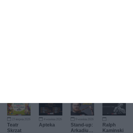
Kup bilet
23 sierpnia 2026
4 września 2026
9 września 2026
24 września 2026
Teatr
Apteka
Stand-up:
Ralph
Skrzat
Arkadiusz
Kaminski