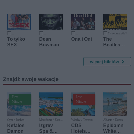
Jaksa
Jakszewic
z
17 stycznia 2027
26 września 2026
8 października 2026
18 października 2026
To tylko
Dean
Ona i Oni
The
SEX
Bowman
Beatles
Symfonic
znie
więcej biletów
Znajdź swoje wakacje
First
Last
Minute
Minute
Cypr / Paphos
Macedonia / Elen
Włochy / Terrasini
Albania / Durres
Kamen
Kefalos
Izgrev
CDS
Epidamn
Damon
Spa &
Hotels
White