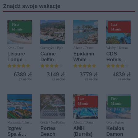
Znajdź swoje wakacje
First
Last
Minute
Minute
Kenia / Diani
Czarnogóra / Bijela
Albania / Durres
Włochy / Terrasini
Leisure
Carine
Epidamn
CDS
Lodge
Delfin
White
Hotels
Beach &
Bijela (ex.
Sensation
Terrasini
Golf
Iberostar
(ex. Citta
6389 zł
3149 zł
3779 zł
4839 zł
Resort by
Bijela
del Mare)
za osobę
za osobę
za osobę
za osobę
Diamonds
Delfin)
Last
First
Minute
Minute
Macedonia / Elen
Grecja / Nea Potidea
Albania / Durres
Cypr / Paphos
Kamen
Izgrev
Portes
AMH
Kefalos
Spa &
Beach
(Durrës)
Damon