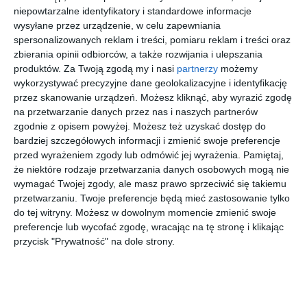
[ komiks ]
[ e-book ]
[ książka ]
[ książka, e-book ]
niepowtarzalne identyfikatory i standardowe informacje
Gigant
Star Wars.
Magiczna
Księga
wysyłane przez urządzenie, w celu zapewniania
Poleca
Opowieści
kraina
bajek
spersonalizowanych reklam i treści, pomiaru reklam i treści oraz
Premium.
o Jedi i
baśni
najnowsz
praca zbiorowa
praca zbiorowa
praca zbiorowa
praca zbiorowa
zbierania opinii odbiorców, a także rozwijania i ulepszania
Tom
Sithach
ych, tom 3
produktów.
Za Twoją zgodą my i nasi
partnerzy
możemy
3/2026.
wykorzystywać precyzyjne dane geolokalizacyjne i identyfikację
Superkwę
nowość
nowość
nowość
nowość
przez skanowanie urządzeń. Możesz kliknąć, aby wyrazić zgodę
k 2
na przetwarzanie danych przez nas i naszych partnerów
zgodnie z opisem powyżej. Możesz też uzyskać dostęp do
bardziej szczegółowych informacji i zmienić swoje preferencje
[ komiks ]
[ książka ]
[ książka ]
[ książka ]
przed wyrażeniem zgody lub odmówić jej wyrażenia.
Pamiętaj,
Gigant
Projektant
Projektant
Projektant
że niektóre rodzaje przetwarzania danych osobowych mogą nie
Poleca.
ka. Moda
ka.
ka. Modne
wymagać Twojej zgody, ale masz prawo sprzeciwić się takiemu
Tom
K-POP
Modelki
stylizacje
praca zbiorowa
praca zbiorowa
praca zbiorowa
praca zbiorowa
5/2026.
przetwarzaniu. Twoje preferencje będą mieć zastosowanie tylko
Wpakowa
do tej witryny. Możesz w dowolnym momencie zmienić swoje
ny w
Szukasz książki, audiobooka?
Skorzystaj z wyszukiwarki
preferencje lub wycofać zgodę, wracając na tę stronę i klikając
wakacje
przycisk "Prywatność" na dole strony.
REKLAMA