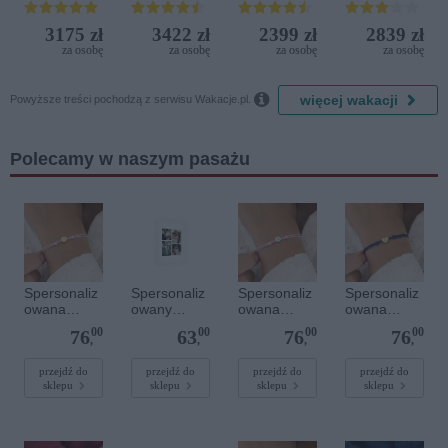
Aquapark
3175 zł
3422 zł
2399 zł
2839 zł
za osobę
za osobę
za osobę
za osobę

więcej wakacji
Powyższe treści pochodzą z serwisu Wakacje.pl.
Polecamy w naszym pasażu
Spersonaliz
Spersonaliz
Spersonaliz
Spersonaliz
owana
owany
owana
owana
bransoletka
plakat - 30 x
bransoletka
bransoletka
00
00
00
00
76
63
76
76
sznurkowa -
40 cm
sznurkowa -
sznurkowa -
,
,
,
,
Różowa -
Różowa -
Niebieska -
Złote kółko
Srebrne
Złote serce
przejdź do
przejdź do
przejdź do
przejdź do
sklepu
sklepu
sklepu
sklepu
kółko