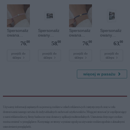
Spersonaliz
Spersonaliz
Spersonaliz
Spersonaliz
owana
owany
owana
owany
bransoletka
plakat - 30 x
bransoletka
plakat - 30 x
00
00
00
00
76
58
76
63
sznurkowa -
20 cm
sznurkowa -
40 cm
,
,
,
,
Różowa -
Niebieska -
Srebrne
Złote serce
przejdź do
przejdź do
przejdź do
przejdź do
sklepu
sklepu
sklepu
sklepu
kółko
więcej w pasażu
Używamy informacji zapisanych za pomocą cookies w celach reklamowych i statystycznych oraz w celu
dostosowania naszego serwisu do indywidualnych zachowań użytkowni­ków. Mogą też stosować je współpracujący
z nami reklamodawcy, firmy badawcze oraz dostawcy aplikacji multimedialnych. Ustawienia dotyczące cookies
można zmienić w przeglądarce. Korzystając ze strony wyrażasz zgodę na używanie cookies zgodnie z aktualnymi
ustawieniami przeglądarki.