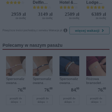
Delfin
Hotel &
Lodge
Bijela (ex.
Spa
Beach &
Iberostar
Golf
2959 zł
3149 zł
2509 zł
6389 zł
Bijela
Resort by
za osobę
za osobę
za osobę
za osobę
Delfin)
Diamonds

więcej wakacji
Powyższe treści pochodzą z serwisu Wakacje.pl.
Polecamy w naszym pasażu
Spersonaliz
Spersonaliz
Spersonaliz
Różowa
owana
owana
owana
bransoletka
bransoletka
bransoletka
bransoletka
sznurkowa
00
00
00
00
76
76
84
76
sznurkowa -
sznurkowa -
z
dla dzieci -
,
,
,
,
Różowa -
Niebieska -
kamieniami
Spersonaliz
Złote kółko
Srebrne
szlachetnym
owana -
przejdź do
przejdź do
przejdź do
przejdź do
sklepu
sklepu
sklepu
sklepu
serce
i - Szary - M
Srebrne
- 6 mm
serce