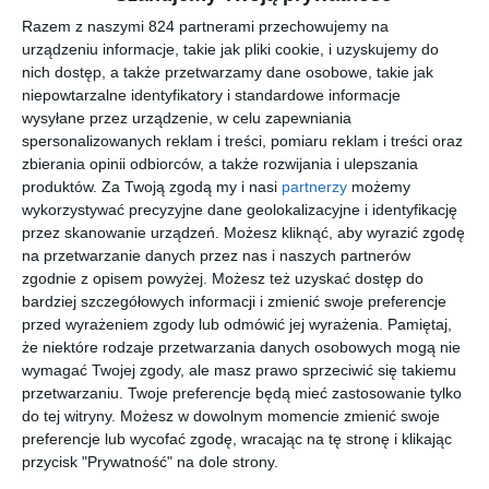
Razem z naszymi 824 partnerami przechowujemy na
Aby spróbować odkryć głęboko pochowaną przeszłość, Helena
urządzeniu informacje, takie jak pliki cookie, i uzyskujemy do
zostaje odesłana do wysokiego namiestnika - jednego z
nich dostęp, a także przetwarzamy dane osobowe, takie jak
najpotężniejszych i najokrutniejszych nekromantów w tym
niepowtarzalne identyfikatory i standardowe informacje
nowym świecie. Przetrzymywana w jego rozpadającej się
wysyłane przez urządzenie, w celu zapewniania
posiadłości rozpoczyna walkę o odzyskanie utraconej pamięci i
spersonalizowanych reklam i treści, pomiaru reklam i treści oraz
zachowanie okruchów dawnej siebie. Zarówno więzienie, jak i
zbierania opinii odbiorców, a także rozwijania i ulepszania
gospodarz skrywają własne sekrety, które Helena za wszelką
produktów.
Za Twoją zgodą my i nasi
partnerzy
możemy
wykorzystywać precyzyjne dane geolokalizacyjne i identyfikację
cenę musi wydobyć na światło dzienne.
przez skanowanie urządzeń. Możesz kliknąć, aby wyrazić zgodę
na przetwarzanie danych przez nas i naszych partnerów
zgodnie z opisem powyżej. Możesz też uzyskać dostęp do
Na sąsiedniej półce
bardziej szczegółowych informacji i zmienić swoje preferencje
przed wyrażeniem zgody lub odmówić jej wyrażenia.
Pamiętaj,
że niektóre rodzaje przetwarzania danych osobowych mogą nie
nowość
wymagać Twojej zgody, ale masz prawo sprzeciwić się takiemu
przetwarzaniu. Twoje preferencje będą mieć zastosowanie tylko
do tej witryny. Możesz w dowolnym momencie zmienić swoje
[ książka, audiobook,
[ książka, audiobook,
[ książka, audiobook,
[ książka, audiobook,
preferencje lub wycofać zgodę, wracając na tę stronę i klikając
e-book ]
e-book ]
e-book ]
e-book ]
Świat jej
Klątwa
Enchantra
Nocticadi
przycisk "Prywatność" na dole strony.
oczami
smoka
a
Kaylie Smith