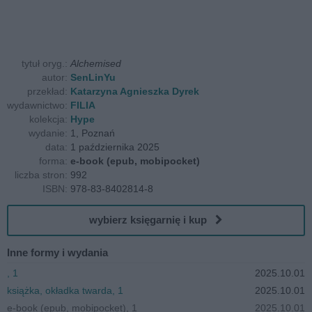
tytuł oryg.:
Alchemised
autor:
SenLinYu
przekład:
Katarzyna Agnieszka Dyrek
wydawnictwo:
FILIA
kolekcja:
Hype
wydanie:
1, Poznań
data:
1 października 2025
forma:
e-book (epub, mobipocket)
liczba stron:
992
ISBN:
978-83-8402814-8
wybierz księgarnię i kup
Inne formy i wydania
, 1
2025.10.01
książka, okładka twarda, 1
2025.10.01
e-book (epub, mobipocket), 1
2025.10.01