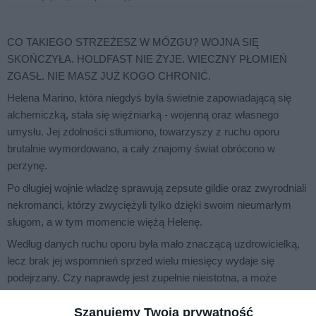
CO TAKIEGO STRZEŻESZ W MÓZGU? WOJNA SIĘ
SKOŃCZYŁA. HOLDFAST NIE ŻYJE. WIECZNY PŁOMIEŃ
ZGASŁ. NIE MASZ JUŻ KOGO CHRONIĆ.
Helena Marino, która niegdyś była świetnie zapowiadającą się
alchemiczką, stała się więźniarką - wojenną oraz własnego
umysłu. Jej zdolności stłumiono, towarzyszy z ruchu oporu
brutalnie wymordowano, a cały znajomy świat obrócono w
perzynę.
Po długiej wojnie władzę sprawują zepsute gildie oraz zwyrodniali
nekromanci, którzy zwyciężyli tylko dzięki swoim nieumarłym
sługom, a w tym momencie więżą Helenę.
Według danych ruchu oporu była mało znaczącą uzdrowicielką,
lecz brak jej wspomnień sprzed wielu miesięcy wydaje się
podejrzany. Czy naprawdę jest zupełnie nieistotna, a może
wymazano z jej pamięci jakiś kluczowy element planu
Szanujemy Twoją prywatność
rebeliantów?