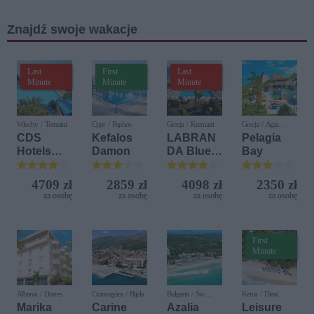
Znajdź swoje wakacje
Last
First
Last
Minute
Minute
Minute
Włochy / Terrasini
Cypr / Paphos
Grecja / Kremasti
Grecja / Agia
Pelagia
CDS
Kefalos
LABRAN
Pelagia
Hotels
Damon
DA Blue
Bay
Terrasini
Bay
(ex. Citta
Resort
4709 zł
2859 zł
4098 zł
2350 zł
del Mare)
za osobę
za osobę
za osobę
za osobę
First
Minute
Albania / Durres
Czarnogóra / Bijela
Bułgaria / Św.
Kenia / Diani
Konstantyn i Elena
Marika
Carine
Azalia
Leisure