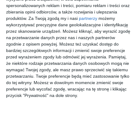
spersonalizowanych reklam i treści, pomiaru reklam i treści oraz
zbierania opinii odbiorców, a także rozwijania i ulepszania
produktów.
Za Twoją zgodą my i nasi
partnerzy
możemy
wykorzystywać precyzyjne dane geolokalizacyjne i identyfikację
przez skanowanie urządzeń. Możesz kliknąć, aby wyrazić zgodę
Wymiana baterii w iPhonie to inwestycja w
na przetwarzanie danych przez nas i naszych partnerów
zgodnie z opisem powyżej. Możesz też uzyskać dostęp do
jego długowieczność. Zobacz, jak zrobić to
bardziej szczegółowych informacji i zmienić swoje preferencje
sprawnie i bez stresu w Warszawie. Osobiście
przed wyrażeniem zgody lub odmówić jej wyrażenia.
Pamiętaj,
przekonałem się, że kluczem jest znalezienie
że niektóre rodzaje przetwarzania danych osobowych mogą nie
wymagać Twojej zgody, ale masz prawo sprzeciwić się takiemu
odpowiedniego serwisu i przygotowanie się do
przetwarzaniu. Twoje preferencje będą mieć zastosowanie tylko
tego procesu.
do tej witryny. Możesz w dowolnym momencie zmienić swoje
preferencje lub wycofać zgodę, wracając na tę stronę i klikając
Dlaczego warto wybrać autoryzowany serwis
przycisk "Prywatność" na dole strony.
iPhone w Warszawie do wymiany baterii?
Oddanie iPhone'a w ręce autoryzowanego serwisu w Warszawie
to gwarancja, że wszystko pójdzie zgodnie z planem. Wybierając
autoryzowany serwis, zyskujesz pewność, że użyte zostaną