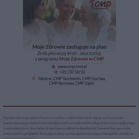
Używamy informacji zapisanych za pomocą cookies w celach reklamowych i statystycznych oraz w celu
dostosowania naszego serwisu do indywidualnych zachowań użytkowni­ków. Mogą też stosować je współpracujący
z nami reklamodawcy, firmy badawcze oraz dostawcy aplikacji multimedialnych. Ustawienia dotyczące cookies
można zmienić w przeglądarce. Korzystając ze strony wyrażasz zgodę na używanie cookies zgodnie z aktualnymi
ustawieniami przeglądarki.