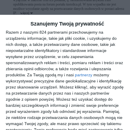
wyłącznie w zakresie celu ich podania, tj. skomentowania artykułu i/lub
opublikowania posta na forum portalu tustolica.pl. W tym wypadku nie jest
możliwe wycofanie zgody na przetwarzanie danych osobowych w postaci adresu
IP.
więcej
Szanujemy Twoją prywatność
zapisz
podgląd
Razem z naszymi 824 partnerami przechowujemy na
urządzeniu informacje, takie jak pliki cookie, i uzyskujemy do
LINKI SPONSOROWANE
nich dostęp, a także przetwarzamy dane osobowe, takie jak
ZOLIBORZNEWS.PL
niepowtarzalne identyfikatory i standardowe informacje
ERECEPTAONLINE24.PL
wysyłane przez urządzenie, w celu zapewniania
spersonalizowanych reklam i treści, pomiaru reklam i treści oraz
ADAPTIVEGRC
zbierania opinii odbiorców, a także rozwijania i ulepszania
PORÓWNYWARKA KREDYTÓW RANKOMAT.PL
produktów.
Za Twoją zgodą my i nasi
partnerzy
możemy
wykorzystywać precyzyjne dane geolokalizacyjne i identyfikację
SZUKASZ KURSÓW DO MATURY? POZNAJ SPRAWDZONE
przez skanowanie urządzeń. Możesz kliknąć, aby wyrazić zgodę
KURSY MATURALNE W WARSZAWIE
na przetwarzanie danych przez nas i naszych partnerów
REKLAMA
zgodnie z opisem powyżej. Możesz też uzyskać dostęp do
bardziej szczegółowych informacji i zmienić swoje preferencje
przed wyrażeniem zgody lub odmówić jej wyrażenia.
Pamiętaj,
że niektóre rodzaje przetwarzania danych osobowych mogą nie
wymagać Twojej zgody, ale masz prawo sprzeciwić się takiemu
przetwarzaniu. Twoje preferencje będą mieć zastosowanie tylko