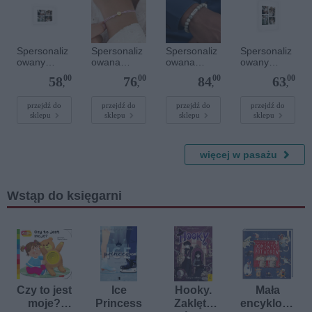
Spersonaliz
Spersonaliz
Spersonaliz
Spersonaliz
owany
owana
owana
owany
plakat - 30 x
bransoletka
bransoletka
plakat - 30 x
00
00
00
00
58
76
84
63
20 cm
sznurkowa -
z
40 cm
,
,
,
,
Różowa -
kamieniami
Złote kółko
szlachetnym
przejdź do
przejdź do
przejdź do
przejdź do
sklepu
sklepu
sklepu
sklepu
i - Szary - M
- 6 mm
więcej w pasażu
Wstąp do księgarni
Czy to jest
Ice
Hooky.
Mała
moje?
Princess
Zaklęta
encyklope