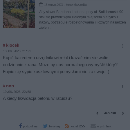
13 czerwca 2023 › budżet obywatelski
Aby skwer Bohdana Lacherta przy al. Solidarności 90
stał się prawdziwym zielonym miejscem nie tylko z
nazwy, potrzebuje rozbetonowania i licznych nasadzeń
zieleni.
# klocek
13.06.2023 21:21
Kupić każedemu urzędnikowi młot i kazać nim sie walic
codziennie z rana. Może by coś normalnego wymyślił który?
Fajnie się sypie kosztownymi pomysłami nie za swoje :(
# nnn
19.06.2023 22:58
A kiedy likwidacja betonu w ratuszu?
442 / 2601
podziel się
tweetnij
kanał RSS
wyślij link