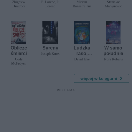
Akademia
królowa.
dia
Zbigniew
E. Lorenc, P.
Miriam
Stanislav
Dmitroca
Lorenc
Bonastre Tur
Marijanović
mądrego
Tom 3
Domowyc
dziecka. A
h
to
Potworów
ciekawe
Oblicze
Syreny
Ludzka
W samo
śmierci
raso,
południe
Joseph Knox
powstań z
Cody
David Icke
Nora Roberts
McFadyen
kolan.
Część II.
Przebudz
więcej w księgarni
enie lwa
REKLAMA