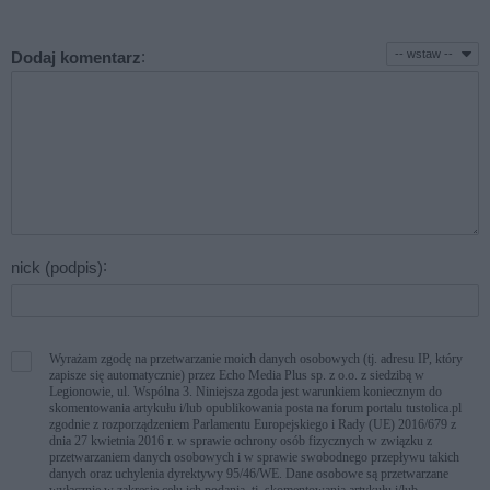
:
Dodaj komentarz
:
nick (podpis)
Wyrażam zgodę
na przetwarzanie moich danych osobowych (tj. adresu IP, który
zapisze się automatycznie) przez Echo Media Plus sp. z o.o. z siedzibą w
Legionowie, ul. Wspólna 3. Niniejsza zgoda jest warunkiem koniecznym do
skomentowania artykułu i/lub opublikowania posta na forum portalu tustolica.pl
zgodnie z rozporządzeniem Parlamentu Europejskiego i Rady (UE) 2016/679 z
dnia 27 kwietnia 2016 r. w sprawie ochrony osób fizycznych w związku z
przetwarzaniem danych osobowych i w sprawie swobodnego przepływu takich
danych oraz uchylenia dyrektywy 95/46/WE. Dane osobowe są przetwarzane