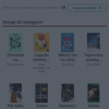

więcej wakacji
Powyższe treści pochodzą z serwisu Wakacje.pl.
Wstąp do księgarni
Zbrodnia
Zagadki
Miłość nie
Tajemnica
na
detektywi
na żarty
pustego
receptę
styczne.
kufra.
Robin Stevens
Victor
Tom Ellen
Mary Kelly
Escandell, Ana
Sztuka
Świąteczn
Gallo
e
śledztwo
Nie tylko
Jedno
Absurdy i
Jedna