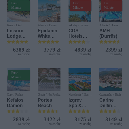
First
Last
Last
Minute
Minute
Minute
Kenia / Diani
Albania / Durres
Włochy / Terrasini
Albania / Durres
Leisure
Epidamn
CDS
AMH
Lodge
White
Hotels
(Durrës)
Beach &
Sensation
Terrasini
Golf
(ex. Citta
6389 zł
3779 zł
4839 zł
2399 zł
Resort by
del Mare)
za osobę
za osobę
za osobę
za osobę
Diamonds
First
Minute
Cypr / Paphos
Grecja / Nea Potidea
Macedonia / Elen
Czarnogóra / Bijela
Kamen
Kefalos
Portes
Izgrev
Carine
Damon
Beach
Spa &
Delfin
Aquapark
Bijela (ex.
Iberostar
2839 zł
3422 zł
3175 zł
3149 zł
Bijela
za osobę
za osobę
za osobę
za osobę
Delfin)