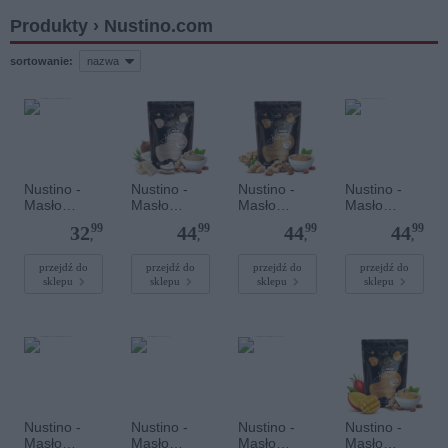
Produkty › Nustino.com
sortowanie:
Nustino -
Nustino -
Nustino -
Nustino -
Masło
Masło
Masło
Masło
Orzechowe
Orzechowe
Orzechowe
Orzechowe
99
99
99
99
32
44
44
44
w Proszku -
w Proszku -
w Proszku -
w Proszku -
,
,
,
,
Banan (bez
Biała
Classic (bez
Cynamon
dodatku
Czekolada
dodatku
400 g
przejdź do
przejdź do
przejdź do
przejdź do
sklepu
sklepu
sklepu
sklepu
cukru) 400
& Kokos
cukru) 400
g
(bez
g
dodatku
cukru) 400
g
Nustino -
Nustino -
Nustino -
Nustino -
Masło
Masło
Masło
Masło