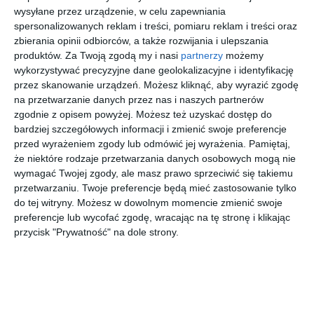
wysyłane przez urządzenie, w celu zapewniania
Zestaw
spersonalizowanych reklam i treści, pomiaru reklam i treści oraz
Masło
zbierania opinii odbiorców, a także rozwijania i ulepszania
Orzechowe
99
64
produktów.
Za Twoją zgodą my i nasi
partnerzy
możemy
w Proszku
,
wykorzystywać precyzyjne dane geolokalizacyjne i identyfikację
Nustino
2x400g
przejdź do
przez skanowanie urządzeń. Możesz kliknąć, aby wyrazić zgodę
sklepu
na przetwarzanie danych przez nas i naszych partnerów
zgodnie z opisem powyżej. Możesz też uzyskać dostęp do
bardziej szczegółowych informacji i zmienić swoje preferencje
Szukasz produktu w naszym pasażu?
przed wyrażeniem zgody lub odmówić jej wyrażenia.
Pamiętaj,
Skorzystaj z wyszukiwarki
że niektóre rodzaje przetwarzania danych osobowych mogą nie
wymagać Twojej zgody, ale masz prawo sprzeciwić się takiemu
znaleziono:
21
przetwarzaniu. Twoje preferencje będą mieć zastosowanie tylko
do tej witryny. Możesz w dowolnym momencie zmienić swoje
REKLAMA
preferencje lub wycofać zgodę, wracając na tę stronę i klikając
przycisk "Prywatność" na dole strony.