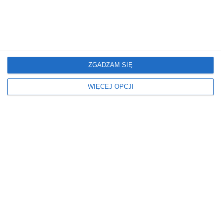
REKLAMA
ZGADZAM SIĘ
WIĘCEJ OPCJI
Misz@masz