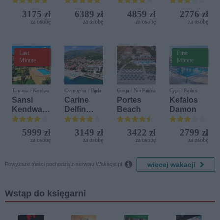
Golf
(ex. Citta
3175 zł
6389 zł
4859 zł
2776 zł
Resort by
del Mare)
za osobę
za osobę
za osobę
za osobę
Diamonds
Last
First
Minute
Minute
Tanzania / Kendwa
Czarnogóra / Bijela
Grecja / Nea Potidea
Cypr / Paphos
Sansi
Carine
Portes
Kefalos
Kendwa
Delfin
Beach
Damon
Beach
Bijela (ex.
Resort
Iberostar
5999 zł
3149 zł
3422 zł
2799 zł
Bijela
za osobę
za osobę
za osobę
za osobę
Delfin)

więcej wakacji
Powyższe treści pochodzą z serwisu Wakacje.pl.
Wstąp do księgarni