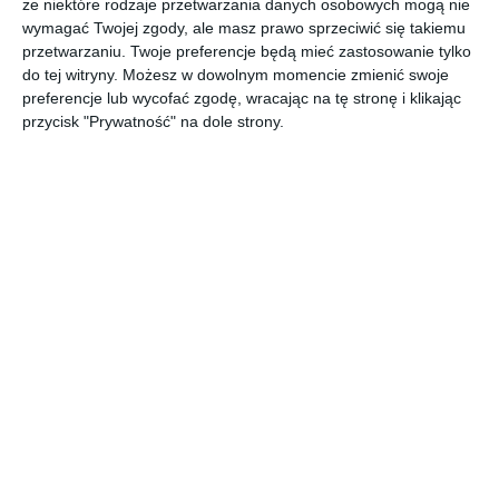
że niektóre rodzaje przetwarzania danych osobowych mogą nie
wymagać Twojej zgody, ale masz prawo sprzeciwić się takiemu
przetwarzaniu. Twoje preferencje będą mieć zastosowanie tylko
Najnowsze informacje na Tu Stolica
do tej witryny. Możesz w dowolnym momencie zmienić swoje
preferencje lub wycofać zgodę, wracając na tę stronę i klikając
Czyste Wakacje 2026. 303
przycisk "Prywatność" na dole strony.
zatrzymanych i ponad 72 kg
narkotyków zabezpieczonych
przedwczoraj › kronika policyjna
Stołeczni policjanci podsumowali działania "Czyste
Wakacje 2026". W trakcie tygodniowej akcji zatrzymano
303 osoby, w tym 112 powiązanych z przestępczością
narkotykową, oraz zabezpieczono ponad 72 kilogramy
narkotyków.
Czy w parku Górczewska pojawią się
poidełka? Bemowo już zdecydowało
7 sierpnia 2026 › różne
Mieszkańcy chcieliby, aby w parku Górczewska
pojawiły się wielopoziomowe poidełka dla ludzi i
zwierząt. Bemowski ratusz nie planuje jednak ich
montażu, powołując się na wcześniejsze
doświadczenia oraz wysokie koszty utrzymania takich
Nowa zieleń przy parku Górczewska?
urządzeń.