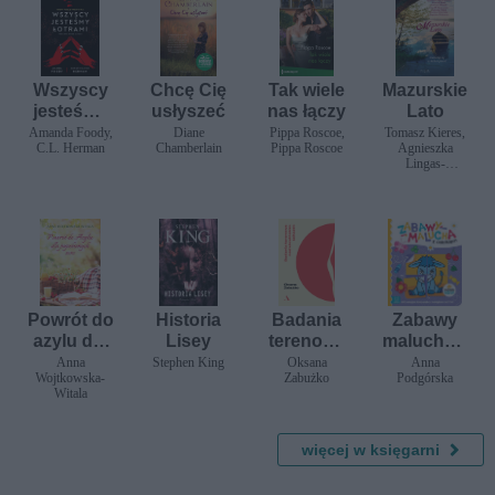
Wszyscy
Chcę Cię
Tak wiele
Mazurskie
jesteśmy
usłyszeć
nas łączy
Lato
łotrami.
Amanda Foody,
Diane
Pippa Roscoe,
Tomasz Kieres,
C.L. Herman
Chamberlain
Pippa Roscoe
Agnieszka
Villains.
Lingas-
Tom 1
Łoniewska,
Krystyna Mirek,
Katarzyna
Misiołek, Anna
H.
Niemczynow,
Agnieszka
Olejnik,
Karolina
Powrót do
Historia
Badania
Zabawy
Wilczyńska,
Magdalena
azylu dla
Lisey
terenowe
malucha z
Witkiewicz
pogubion
nad
osiołkiem.
Anna
Stephen King
Oksana
Anna
Wojtkowska-
Zabużko
Podgórska
ych serc
ukraiński
Aktywizuj
Witala
m seksem
ąca
książeczk
a z
więcej w księgarni
naklejkam
i