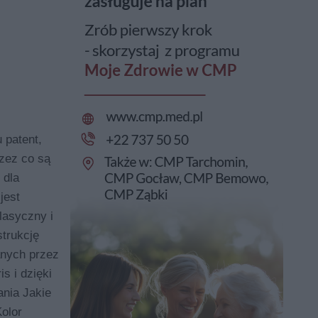
 patent,
zez co są
 dla
jest
lasyczny i
trukcję
anych przez
s i dzięki
ania Jakie
olor