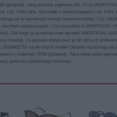
R90 (grilamid). Jaką ochronę zapewnia filtr UV w UNOFFICIA
a: Cat. 3 8%-18%. Soczewki z filtrem kategorii Cat. 3 8%
prawdzają się w warunkach silnego nasłonecznienia. Czy UN
da soczewki polaryzacyjne. Czy soczewka w UNOFFICIAL
bieski). Dla kogo są przeznaczone oprawki UNOFFICIAL U
ersji męskiej, co pozwala dopasować je do różnych preferenc
 UNSM0171P na tle innych modeli Oprawki wyróżniają się 
niem z materiału TR90 (grilamid). Takie połączenie wpływa
warzy podczas codziennego noszenia.