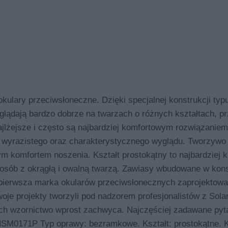
ry przeciwsłoneczne. Dzięki specjalnej konstrukcji typu
glądają bardzo dobrze na twarzach o różnych kształtach, pr
jlżejsze i często są najbardziej komfortowym rozwiązaniem
 wyrazistego oraz charakterystycznego wyglądu. Tworzywo 
 komfortem noszenia. Kształt prostokątny to najbardziej k
u osób z okrągłą i owalną twarzą. Zawiasy wbudowane w kons
o pierwsza marka okularów przeciwsłonecznych zaprojektow
je projekty tworzyli pod nadzorem profesjonalistów z Solari
ych wzornictwo wprost zachwyca. Najczęściej zadawane pyt
M0171P Typ oprawy: bezramkowe. Kształt: prostokątne. K