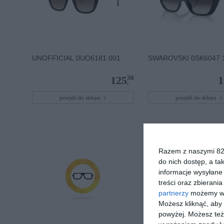
UNOFFICIAL 0UO6181 001
SWAROVSKI 0SK6047 
30
125
1
,
przejdź do sklepu
przejdź do sklepu
Razem z naszymi 824
do nich dostęp, a ta
informacje wysyłane 
treści oraz zbierania
partnerzy
możemy wyk
Możesz kliknąć, aby
powyżej. Możesz też 