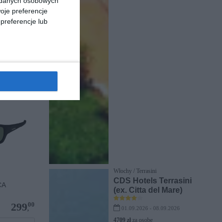
a danych osobowych
04/57
oje preferencje
preferencje lub
00
764
,
pu
Włochy / Terrasini
CDS Hotels Terrasini
CA
(ex. Citta del Mare)
00
299
,
01.09.2026 - 08.09.2026
4709 zł
za osobę