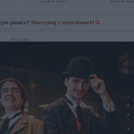
przejdź do sklepu
przejdź do skle
szym pasażu?
Skorzystaj z wyszukiwarki
REKLAMA