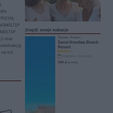
L
-18%
OFFICIAL
 UNSM0171P
Znajdź swoje wakacje
NSM0171P
Tanzania / Kendwa
ji oraz
Sansi Kendwa Beach
konstrukcją
Resort
 na ich
17.08.2026 - 25.08.2026
5999 zł
za osobę