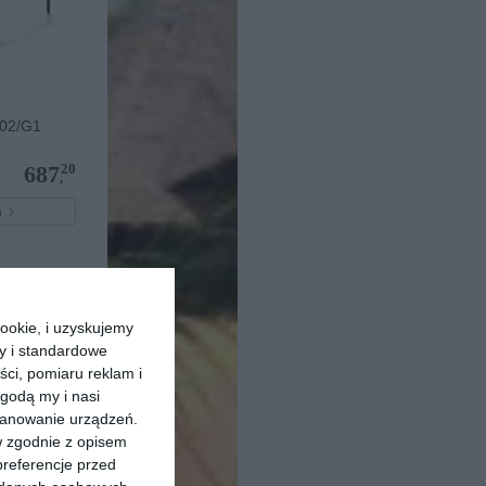
02/G1
20
687
,
pu
ookie, i uzyskujemy
ry i standardowe
ści, pomiaru reklam i
godą my i nasi
kanowanie urządzeń.
w zgodnie z opisem
preferencje przed