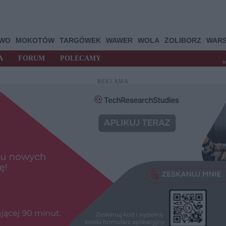
OWO
MOKOTÓW
TARGÓWEK
WAWER
WOLA
ŻOLIBORZ
WAR
A
FORUM
POLECAMY
t
REKLAMA