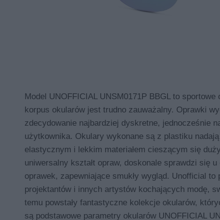
Model UNOFFICIAL UNSM0171P BBGL to sportowe okula
korpus okularów jest trudno zauważalny. Oprawki wy
zdecydowanie najbardziej dyskretne, jednocześnie na
użytkownika. Okulary wykonane są z plastiku nadają
elastycznym i lekkim materiałem cieszącym się dużym
uniwersalny kształt opraw, doskonale sprawdzi się 
oprawek, zapewniające smukły wygląd. Unofficial t
projektantów i innych artystów kochających modę, swo
temu powstały fantastyczne kolekcje okularów, któr
są podstawowe parametry okularów UNOFFICIAL UNS