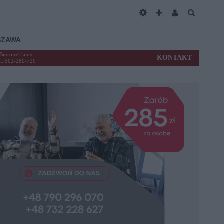
SZAWA
Biuro reklamy
KONTAKT
el. 502-280-720