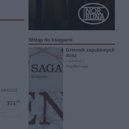
Wstąp do księgarni
Dziennik zagubionych
dusz
[ audiobook ]
Angelika Grajek
 0AX3115
20
351
,
pu