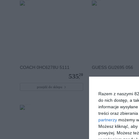
COACH 0HC6278U 5111
GUESS GU2695 056
20
535
,
przejdź do sklepu
przejdź do sklepu
Razem z naszymi 824
do nich dostęp, a ta
informacje wysyłane 
treści oraz zbierania
partnerzy
możemy wyk
Możesz kliknąć, aby
powyżej. Możesz też 