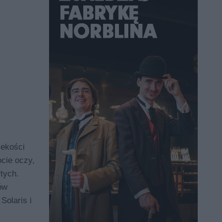
ekości
ocie oczy,
'tych.
ów
Solaris i