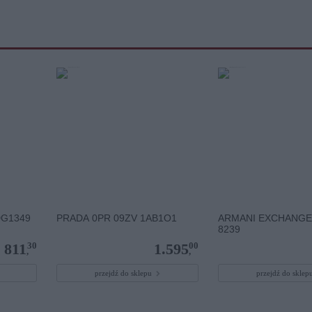
DG1349
PRADA 0PR 09ZV 1AB1O1
ARMANI EXCHANGE
8239
30
00
811
1.595
,
,
przejdź do sklepu
przejdź do skle