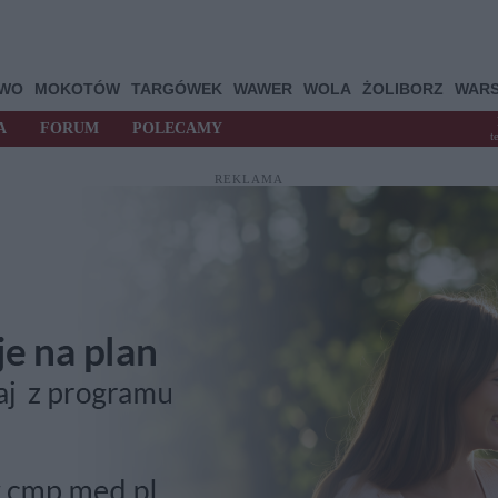
OWO
MOKOTÓW
TARGÓWEK
WAWER
WOLA
ŻOLIBORZ
WAR
A
FORUM
POLECAMY
t
REKLAMA