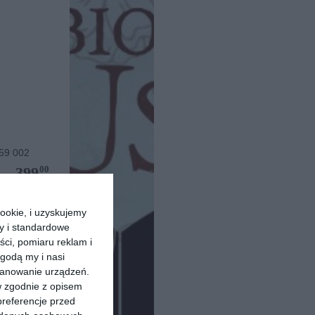
59 002
00
399
,
pu
ookie, i uzyskujemy
ry i standardowe
ści, pomiaru reklam i
godą my i nasi
kanowanie urządzeń.
w zgodnie z opisem
preferencje przed