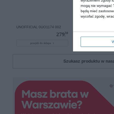
wyrażeniem zgody lu
mogą nie wymagać Tw
będą mieć zastosowa
wycofać zgodę, wraca
UNOFFICIAL 0UO1174 002
D BY D DBOF7003 SS0
30
279
,
W
przejdź do sklepu
przejdź do sklepu
Szukasz produktu w na