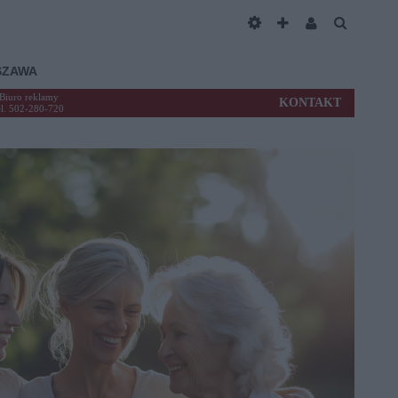
SZAWA
Biuro reklamy
KONTAKT
el. 502-280-720