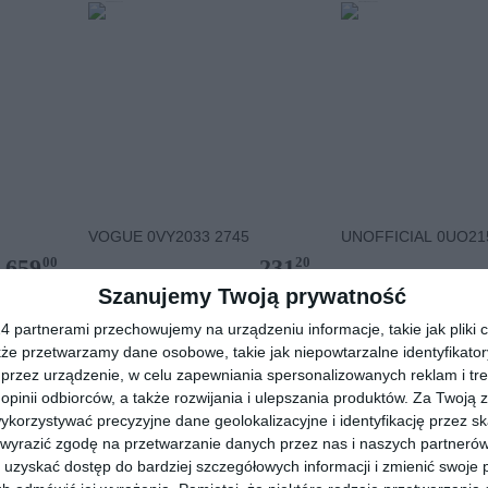
VOGUE 0VY2033 2745
UNOFFICIAL 0UO21
00
20
659
231
,
,
Szanujemy Twoją prywatność
przejdź do sklepu
przejdź do skle
 partnerami przechowujemy na urządzeniu informacje, takie jak pliki c
kże przetwarzamy dane osobowe, takie jak niepowtarzalne identyfikato
przez urządzenie, w celu zapewniania spersonalizowanych reklam i tre
 opinii odbiorców, a także rozwijania i ulepszania produktów.
Za Twoją z
orzystywać precyzyjne dane geolokalizacyjne i identyfikację przez s
 wyrazić zgodę na przetwarzanie danych przez nas i naszych partneró
uzyskać dostęp do bardziej szczegółowych informacji i zmienić swoje 