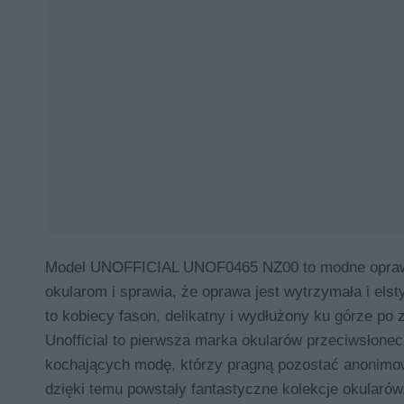
Model UNOFFICIAL UNOF0465 NZ00 to modne oprawy o
okularom i sprawia, że oprawa jest wytrzymała i els
to kobiecy fason, delikatny i wydłużony ku górze po z
Unofficial to pierwsza marka okularów przeciwsłone
kochających modę, którzy pragną pozostać anonimowi.
dzięki temu powstały fantastyczne kolekcje okularó