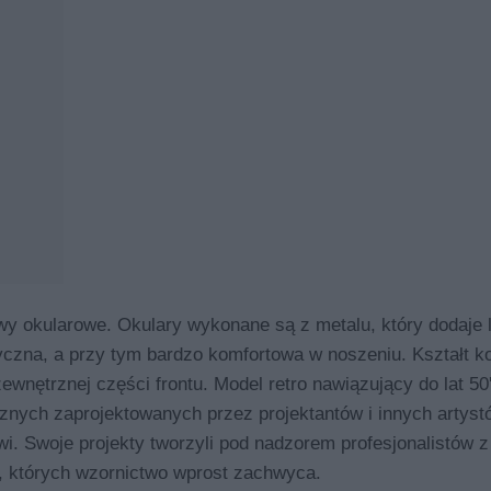
kularowe. Okulary wykonane są z metalu, który dodaje l
tyczna, a przy tym bardzo komfortowa w noszeniu. Kształt k
ewnętrznej części frontu. Model retro nawiązujący do lat 50
cznych zaprojektowanych przez projektantów i innych artyst
 Swoje projekty tworzyli pod nadzorem profesjonalistów z 
w, których wzornictwo wprost zachwyca.