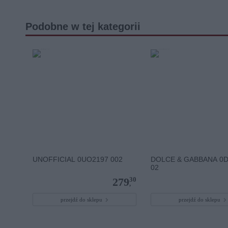
Podobne w tej kategorii
UNOFFICIAL 0UO2197 002
DOLCE & GABBANA 0
02
30
279
,
przejdź do sklepu
przejdź do sklepu