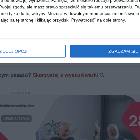
b odmówić jej wyrażenia.
Pamiętaj, że niektóre rodzaje przetwarzani
ojej zgody, ale masz prawo sprzeciwić się takiemu przetwarzaniu. Tw
nie tylko do tej witryny. Możesz w dowolnym momencie zmienić swoje 
jąc na tę stronę i klikając przycisk "Prywatność" na dole strony.
0
D BY D DBOF0026 FF00
BURBERRY 0BE2431
40
00
179
299
,
,
IĘCEJ OPCJI
ZGADZAM SIĘ
przejdź do sklepu
przejdź do skle
szym pasażu?
Skorzystaj z wyszukiwarki
REKLAMA