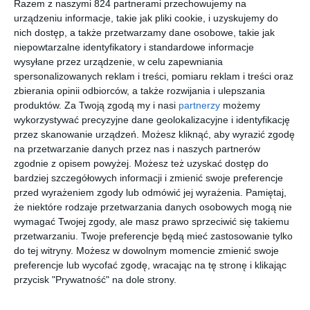
Książkę publikujemy po raz pierwszy w polskim przekładzie, z
Razem z naszymi 824 partnerami przechowujemy na
dodanymi w 1990 roku uzupełnieniami i komentarzami autora.
urządzeniu informacje, takie jak pliki cookie, i uzyskujemy do
nich dostęp, a także przetwarzamy dane osobowe, takie jak
niepowtarzalne identyfikatory i standardowe informacje
wysyłane przez urządzenie, w celu zapewniania
Na sąsiedniej półce
spersonalizowanych reklam i treści, pomiaru reklam i treści oraz
zbierania opinii odbiorców, a także rozwijania i ulepszania
produktów.
Za Twoją zgodą my i nasi
partnerzy
możemy
wykorzystywać precyzyjne dane geolokalizacyjne i identyfikację
przez skanowanie urządzeń. Możesz kliknąć, aby wyrazić zgodę
na przetwarzanie danych przez nas i naszych partnerów
[ e-book ]
[ e-book ]
[ e-book ]
[ e-book ]
zgodnie z opisem powyżej. Możesz też uzyskać dostęp do
Prochown
Cesarstw
Surinamie
Zuchwalia
bardziej szczegółowych informacji i zmienić swoje preferencje
ia
o, które
, to ja
da
przed wyrażeniem zgody lub odmówić jej wyrażenia.
Pamiętaj,
nigdy nie
Jens Bjorneboe
Angelica
Bea Vianen
Halldór Laxness
że niektóre rodzaje przetwarzania danych osobowych mogą nie
Gorodischer
istniało
wymagać Twojej zgody, ale masz prawo sprzeciwić się takiemu
przetwarzaniu. Twoje preferencje będą mieć zastosowanie tylko
do tej witryny. Możesz w dowolnym momencie zmienić swoje
preferencje lub wycofać zgodę, wracając na tę stronę i klikając
przycisk "Prywatność" na dole strony.
[ e-book ]
[ e-book ]
[ e-book ]
[ e-book ]