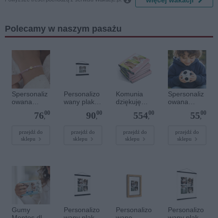
więcej wakacji
Polecamy w naszym pasażu
Spersonaliz
Personalizo
Komunia
Spersonaliz
owana
wany plakat
dziękuję
owana
bransoletka
z
prezenty -
miękka piłka
00
00
00
00
76
90
554
55
sznurkowa -
lakierowany
Mentos
- O 10cm
,
,
,
,
Różowa -
m
guma do
Złote kółko
magnetyczn
żucia
przejdź do
przejdź do
przejdź do
przejdź do
sklepu
sklepu
sklepu
sklepu
ym
wieszaczkie
m 20 x 20
cm
Gumy
Personalizo
Personalizo
Personalizo
Mentos dla
wany plakat
wane
wany plakat