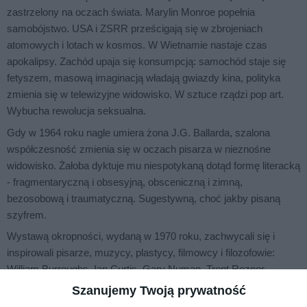
zastrzelony na oczach świata. Marylin Monroe popełnia
samobójstwo. USA i ZSRR prześcigają się w zbrojeniach
atomowych i lotach w kosmos. W Wietnamie nastaje czas
apokalipsy. Zachód upaja się konsumpcją: samochód staje się
fetyszem, masową imaginacją władają gwiazdy kina, polityka
zmienia się w telewizyjne widowisko. W sztuce rządzi pop art.
Wybucha rewolucja seksualna.
Gdy w 1964 roku nagle umiera żona J.G. Ballarda, szalona
współczesność zmienia się w oczach pisarza w nieznośne
widowisko. Żałoba dyktuje mu niespotykaną dotąd formę literacką
- fragmentaryczną i obsesyjną, obsceniczną i zimną,
bezosobową i traumatyczną. Sugestywną, choć jakby pisaną
szyfrem.
Wystawą okropności, wydaną w 1970 roku, zachwycali się i
inspirowali pisarze, muzycy, plastycy, filmowcy i filozofowie:
William Burroughs, Ian Curtis, Gary Numan, Trent Reznor,
Damien Hirst, David Cronenberg, Mark Fisher.
Szanujemy Twoją prywatność