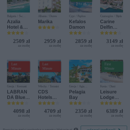
Bułgaria / Św.
Albania / Durres
Cypr / Paphos
Czarnogóra / Bijela
Konstantyn i Elena
Azalia
Marika
Kefalos
Carine
Hotel &
Damon
Delfin
Spa
Bijela (ex.
Iberostar
2509 zł
2959 zł
2859 zł
3149 zł
Bijela
za osobę
za osobę
za osobę
za osobę
Delfin)
Last
Last
First
Minute
Minute
Minute
Grecja / Kremasti
Włochy / Terrasini
Grecja / Agia
Kenia / Diani
Pelagia
LABRAN
CDS
Pelagia
Leisure
DA Blue
Hotels
Bay
Lodge
Bay
Terrasini
Beach &
Resort
(ex. Citta
Golf
4098 zł
4709 zł
2350 zł
6389 zł
del Mare)
Resort by
za osobę
za osobę
za osobę
za osobę
Diamonds

Powyższe treści pochodzą z serwisu Wakacje.pl.