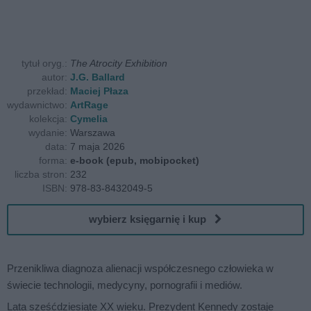
tytuł oryg.:
The Atrocity Exhibition
autor:
J.G. Ballard
przekład:
Maciej Płaza
wydawnictwo:
ArtRage
kolekcja:
Cymelia
wydanie:
Warszawa
data:
7 maja 2026
forma:
e-book (epub, mobipocket)
liczba stron:
232
ISBN:
978-83-8432049-5
wybierz księgarnię i kup
Przenikliwa diagnoza alienacji współczesnego człowieka w
świecie technologii, medycyny, pornografii i mediów.
Lata sześćdziesiąte XX wieku. Prezydent Kennedy zostaje