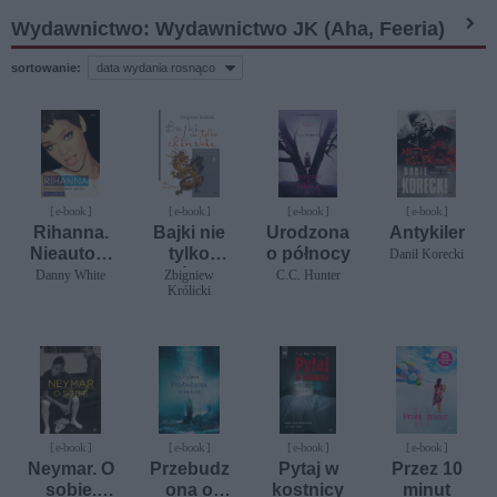
Wydawnictwo: Wydawnictwo JK (Aha, Feeria)
sortowanie:
[ e-book ]
[ e-book ]
[ e-book ]
[ e-book ]
Rihanna.
Bajki nie
Urodzona
Antykiler
Nieautory
tylko
o północy
Danił Korecki
zowana
chińskie.
Danny White
Zbigniew
C.C. Hunter
Królicki
biografia
więcej
opowieści
dziwnej
treści
[ e-book ]
[ e-book ]
[ e-book ]
[ e-book ]
Neymar. O
Przebudz
Pytaj w
Przez 10
sobie.
ona o
kostnicy
minut