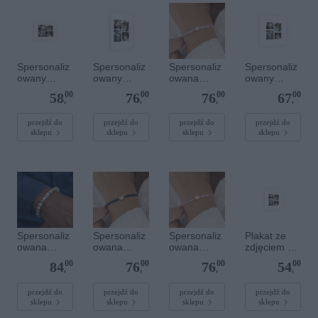
Spersonaliz
Spersonaliz
Spersonaliz
Spersonaliz
owany
owany
owana
owany
plakat - 30 x
plakat - 40 x
bransoletka
plakat - 40 x
00
00
00
00
58
76
76
67
20 cm
60 cm
sznurkowa -
40 cm
,
,
,
,
Różowa -
Srebrne
przejdź do
przejdź do
przejdź do
przejdź do
sklepu
sklepu
sklepu
sklepu
kółko
Spersonaliz
Spersonaliz
Spersonaliz
Plakat ze
owana
owana
owana
zdjęciem 20
bransoletka
bransoletka
bransoletka
x 20 cm
00
00
00
00
84
76
76
54
z
sznurkowa -
sznurkowa -
,
,
,
,
kamieniami
Niebieska -
Różowa -
szlachetnym
Złote serce
Złote kółko
przejdź do
przejdź do
przejdź do
przejdź do
sklepu
sklepu
sklepu
sklepu
i - Szary - M
- 6 mm