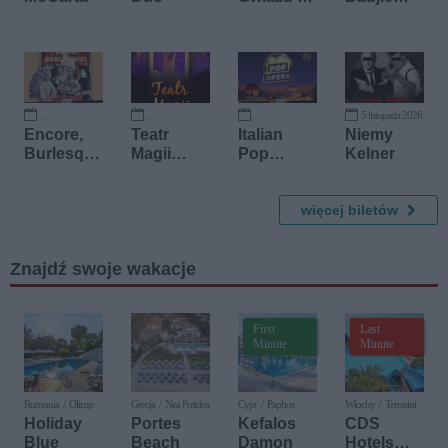
Planetariu
Kuyateh
m Śląskie
& Kuba
Sojka
5 listopada 2026
19 września 2026
3 października 2026
9 października 2026
Encore,
Teatr
Italian
Niemy
Burlesque
Magii
Pop
Kelner
!
Macieja
Opera -
Pola
Cover
Andrea
więcej biletów
Bocelli
przy
Znajdź swoje wakacje
świecach
First
Last
Minute
Minute
Rumunia / Olimp
Grecja / Nea Potidea
Cypr / Paphos
Włochy / Terrasini
Holiday
Portes
Kefalos
CDS
Blue
Beach
Damon
Hotels