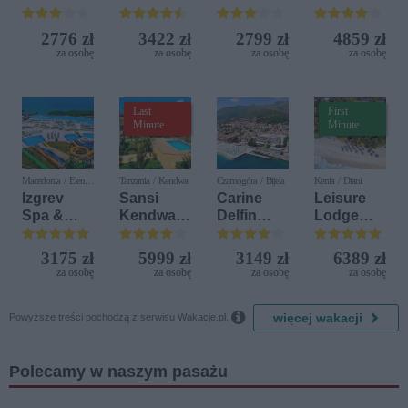
Terrasini
(ex. Citta
2776 zł
3422 zł
2799 zł
4859 zł
del Mare)
za osobę
za osobę
za osobę
za osobę
Last
First
Minute
Minute
Macedonia / Elen
Tanzania / Kendwa
Czarnogóra / Bijela
Kenia / Diani
Kamen
Izgrev
Sansi
Carine
Leisure
Spa &
Kendwa
Delfin
Lodge
Aquapark
Beach
Bijela (ex.
Beach &
Resort
Iberostar
Golf
3175 zł
5999 zł
3149 zł
6389 zł
Bijela
Resort by
za osobę
za osobę
za osobę
za osobę
Delfin)
Diamonds

więcej wakacji
Powyższe treści pochodzą z serwisu Wakacje.pl.
Polecamy w naszym pasażu