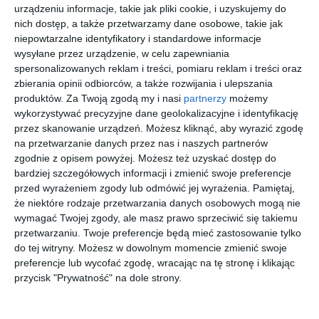
urządzeniu informacje, takie jak pliki cookie, i uzyskujemy do
nich dostęp, a także przetwarzamy dane osobowe, takie jak
niepowtarzalne identyfikatory i standardowe informacje
wysyłane przez urządzenie, w celu zapewniania
spersonalizowanych reklam i treści, pomiaru reklam i treści oraz
[ e-book ]
[ e-book ]
[ e-book ]
[ e-book ]
zbierania opinii odbiorców, a także rozwijania i ulepszania
Biorąc
Ród
Ścieżka
Toxic
produktów.
Za Twoją zgodą my i nasi
partnerzy
możemy
oddech
ocalenia
J.D. Horn
Rachel Van
wykorzystywać precyzyjne dane geolokalizacyjne i identyfikację
Dyken
Rebecca
Ewa Seno
przez skanowanie urządzeń. Możesz kliknąć, aby wyrazić zgodę
Donovan
na przetwarzanie danych przez nas i naszych partnerów
zgodnie z opisem powyżej. Możesz też uzyskać dostęp do
bardziej szczegółowych informacji i zmienić swoje preferencje
przed wyrażeniem zgody lub odmówić jej wyrażenia.
Pamiętaj,
że niektóre rodzaje przetwarzania danych osobowych mogą nie
wymagać Twojej zgody, ale masz prawo sprzeciwić się takiemu
[ e-book ]
[ e-book ]
[ e-book ]
[ e-book ]
przetwarzaniu. Twoje preferencje będą mieć zastosowanie tylko
Co, jeśli ...
Niebezpie
Źródło
Wybrana
do tej witryny. Możesz w dowolnym momencie zmienić swoje
czne
o zmroku
Rebecca
J.D. Horn
preferencje lub wycofać zgodę, wracając na tę stronę i klikając
Donovan
złudzenie
Kami Garcia,
C.C. Hunter
przycisk "Prywatność" na dole strony.
Margaret Stohl