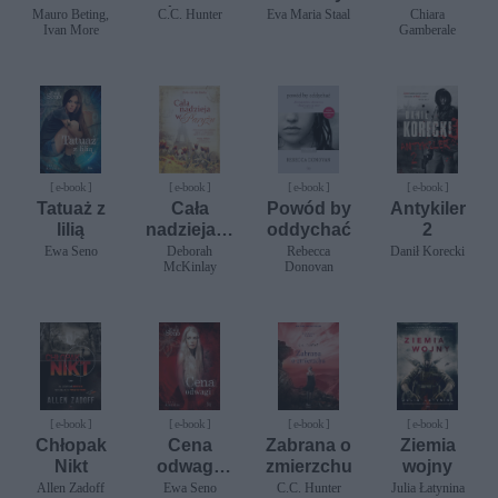
Rozmowa
świcie
Mauro Beting,
C.C. Hunter
Eva Maria Staal
Chiara
Ivan More
Gamberale
ojca z
synem
[ e-book ]
[ e-book ]
[ e-book ]
[ e-book ]
Tatuaż z
Cała
Powód by
Antykiler
lilią
nadzieja w
oddychać
2
Paryżu
Ewa Seno
Deborah
Rebecca
Danił Korecki
McKinlay
Donovan
[ e-book ]
[ e-book ]
[ e-book ]
[ e-book ]
Chłopak
Cena
Zabrana o
Ziemia
Nikt
odwagi.
zmierzchu
wojny
Antilia II
Allen Zadoff
Ewa Seno
C.C. Hunter
Julia Łatynina