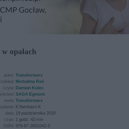
 w opałach
autor:
Transformers
rzekład:
Michalina Roś
czyta:
Damian Kulec
nictwo:
SAGA Egmont
seria:
Transformers
ydanie:
K?benhavn K
data:
19 października 2020
czas:
1 godz. 42 min
ISBN:
978-87-2651042-3