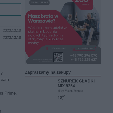
2020.10.19
2020.10.19
Zapraszamy na zakupy
cy
cream
SZNUREK GŁADKI
MIX 9354
sklep Vision Express
us Prime.
00
18
,
e