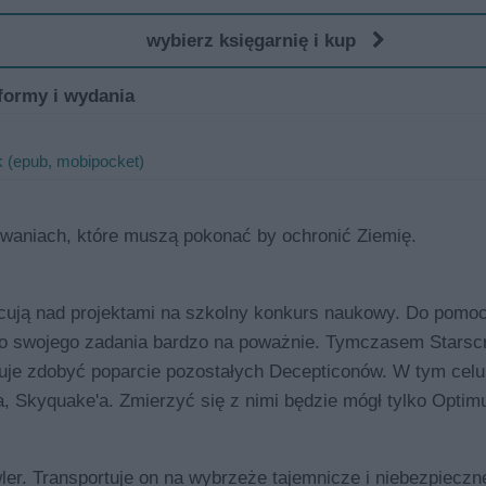
wybierz księgarnię i kup
formy i wydania
 (epub, mobipocket)
yzwaniach, które muszą pokonać by ochronić Ziemię.
racują nad projektami na szkolny konkurs naukowy. Do pomo
 do swojego zadania bardzo na poważnie. Tymczasem Stars
buje zdobyć poparcie pozostałych Decepticonów. W tym celu
, Skyquake'a. Zmierzyć się z nimi będzie mógł tylko Optim
ler. Transportuje on na wybrzeże tajemnicze i niebezpieczn