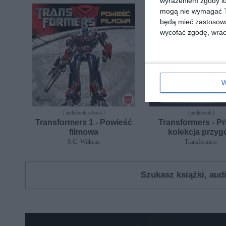
wyrażeniem zgody lu
mogą nie wymagać Tw
będą mieć zastosowa
wycofać zgodę, wraca
W
[ audiobook, e-book ]
[ audiobook ]
Transformers 1 - Powieść
Transformers - Pr
filmowa
kolekcja przyg
S.G. Wilkens
Transformers
Szukasz książki, au