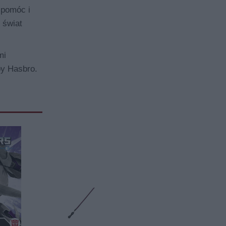
 pomóc i
 świat
mi
by Hasbro.