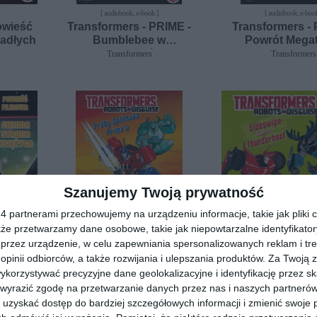
[ audiobook, e-book ]
[ audiobook, e-boo
owieść
Transformers - PRIME -
Transformers - 
padłych
Bumblebee w
Powrót Mega
niebezpieczeństwie
Transformers
Transformers
Szanujemy Twoją prywatność
 partnerami przechowujemy na urządzeniu informacje, takie jak pliki c
kże przetwarzamy dane osobowe, takie jak niepowtarzalne identyfikato
przez urządzenie, w celu zapewniania spersonalizowanych reklam i tre
[ audiobook, e-book ]
[ audiobook, e-boo
owieść
Transformers - Robots in
Transformers - R
 opinii odbiorców, a także rozwijania i ulepszania produktów.
Za Twoją z
strona
Disguise - Próby Optimusa
Disguise - Sid
orzystywać precyzyjne dane geolokalizacyjne i identyfikację przez s
Prime'a
kontra Thund
Steve Foxe, John Sazaklis
John Sazaklis
 wyrazić zgodę na przetwarzanie danych przez nas i naszych partneró
uzyskać dostęp do bardziej szczegółowych informacji i zmienić swoje 