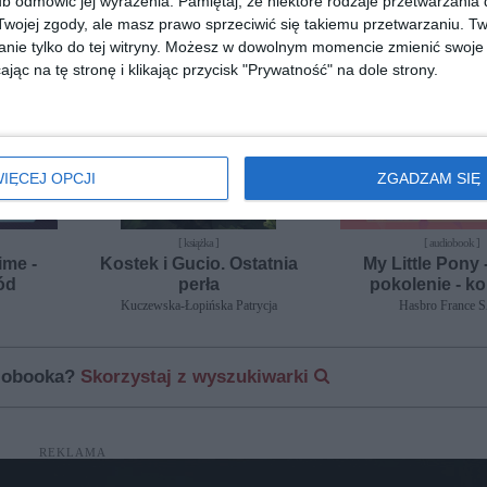
b odmówić jej wyrażenia.
Pamiętaj, że niektóre rodzaje przetwarzani
ojej zgody, ale masz prawo sprzeciwić się takiemu przetwarzaniu. Tw
nowość
nie tylko do tej witryny. Możesz w dowolnym momencie zmienić swoje 
jąc na tę stronę i klikając przycisk "Prywatność" na dole strony.
IĘCEJ OPCJI
ZGADZAM SIĘ
[ książka ]
[ audiobook ]
ime -
Kostek i Gucio. Ostatnia
My Little Pony
ód
perła
pokolenie - ko
Kuczewska-Łopińska Patrycja
Hasbro France 
diobooka?
Skorzystaj z wyszukiwarki
REKLAMA