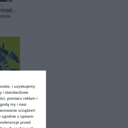
k ]
PRIME -
trona
ookie, i uzyskujemy
ry i standardowe
ści, pomiaru reklam i
k ]
obots in
godą my i nasi
eswipe
kanowanie urządzeń.
erhoof
w zgodnie z opisem
preferencje przed