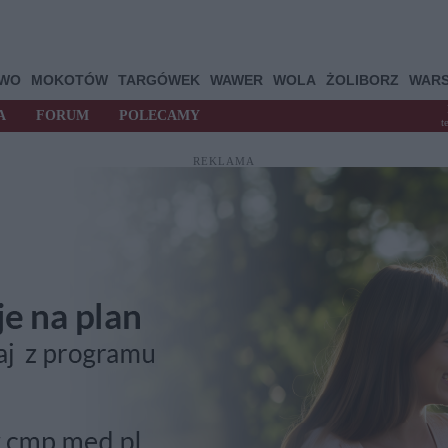
OWO
MOKOTÓW
TARGÓWEK
WAWER
WOLA
ŻOLIBORZ
WAR
A
FORUM
POLECAMY
t
REKLAMA