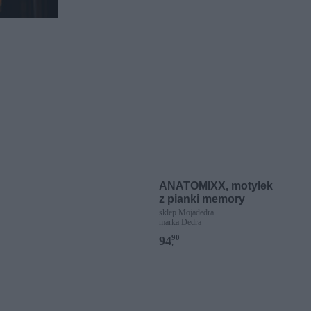
ANATOMIXX, motylek
z pianki memory
sklep Mojadedra
marka Dedra
90
94
,