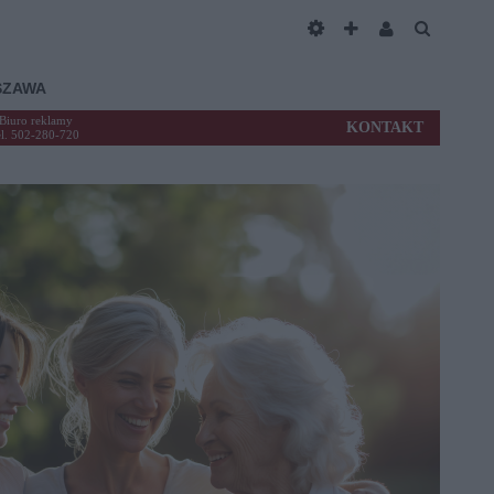
SZAWA
Biuro reklamy
KONTAKT
el. 502-280-720