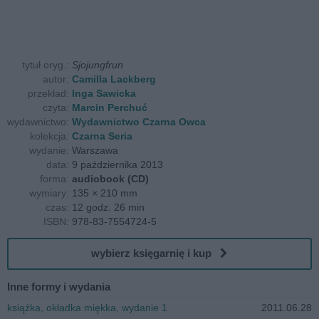
tytuł oryg.:
Sjojungfrun
autor:
Camilla Lackberg
przekład:
Inga Sawicka
czyta:
Marcin Perchuć
wydawnictwo:
Wydawnictwo Czarna Owca
kolekcja:
Czarna Seria
wydanie:
Warszawa
data:
9 października 2013
forma:
audiobook (CD)
wymiary:
135 × 210 mm
czas:
12 godz. 26 min
ISBN:
978-83-7554724-5
wybierz księgarnię i kup
Inne formy i wydania
książka, okładka miękka, wydanie 1
2011.06.28