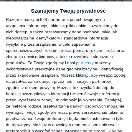
Thydell, zaczyna dostawać anonimowe pogróżki. Zaniepokojony
zwierza się Erice Falck, a ona pokazuje jeden z listów Patrikowi.
Szanujemy Twoją prywatność
Patrik jest przekonany, że Christianowi grozi niebezpieczeństwo.
Razem z naszymi 824 partnerami przechowujemy na
Ktoś szczerze go nienawidzi i nie zawaha się spełnić groźby.
urządzeniu informacje, takie jak pliki cookie, i uzyskujemy do
Kiedy znalezione zostają zwłoki kolejnego mężczyzny, policja
nich dostęp, a także przetwarzamy dane osobowe, takie jak
doszukuje się wspólnego wątku, a trop prowadzi w przeszłość...
niepowtarzalne identyfikatory i standardowe informacje
wysyłane przez urządzenie, w celu zapewniania
Saga kryminalna Camilli Läckberg osiągnęła światowy sukces
spersonalizowanych reklam i treści, pomiaru reklam i treści oraz
czytelniczy. To nie tylko mroczne thrillery, ale również doskonałe
zbierania opinii odbiorców, a także rozwijania i ulepszania
powieści obyczajowe, znakomicie oddające klimat współczesnej
produktów.
Za Twoją zgodą my i nasi
partnerzy
możemy
szwedzkiej prowincji. Od lat zajmują czołowe miejsca na
wykorzystywać precyzyjne dane geolokalizacyjne i identyfikację
europejskich listach bestsellerów. Książki Läckberg
przez skanowanie urządzeń. Możesz kliknąć, aby wyrazić zgodę
przetłumaczono na ponad 35 języków. Jesienią 2011 roku
na przetwarzanie danych przez nas i naszych partnerów
zgodnie z opisem powyżej. Możesz też uzyskać dostęp do
rozpoczęły się zdjęcia do międzynarodowej produkcji filmowej
bardziej szczegółowych informacji i zmienić swoje preferencje
,,Morderstwa we Fjällbace", osnutej na kanwie jej powieści.
przed wyrażeniem zgody lub odmówić jej wyrażenia.
Pamiętaj,
Camilla Läckberg
, jedna z najciekawszych szwedzkich pisarek,
że niektóre rodzaje przetwarzania danych osobowych mogą nie
uznawana za mistrzynię skandynawskiego kryminału. Jest także
wymagać Twojej zgody, ale masz prawo sprzeciwić się takiemu
autorką książeczki dla dzieci i dwóch książek kulinarnych.
przetwarzaniu. Twoje preferencje będą mieć zastosowanie tylko
do tej witryny. Możesz w dowolnym momencie zmienić swoje
preferencje lub wycofać zgodę, wracając na tę stronę i klikając