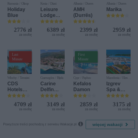
Rumunia / Olimp
Kenia / Diani
Albania / Durres
Albania / Durres
Holiday
Leisure
AMH
Marika
Blue
Lodge
(Durrës)
Beach &
Golf
2776 zł
6389 zł
2399 zł
2959 zł
Resort by
za osobę
za osobę
za osobę
za osobę
Diamonds
Last
First
Minute
Minute
Włochy / Terrasini
Czarnogóra / Bijela
Cypr / Paphos
Macedonia / Elen
Kamen
CDS
Carine
Kefalos
Izgrev
Hotels
Delfin
Damon
Spa &
Terrasini
Bijela (ex.
Aquapark
(ex. Citta
Iberostar
4709 zł
3149 zł
2859 zł
3175 zł
del Mare)
Bijela
za osobę
za osobę
za osobę
za osobę
Delfin)

więcej wakacji
Powyższe treści pochodzą z serwisu Wakacje.pl.