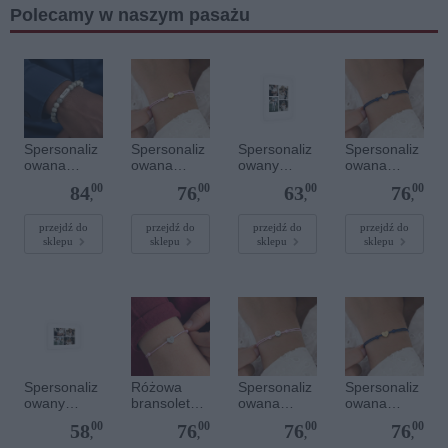
Polecamy w naszym pasażu
Spersonaliz
Spersonaliz
Spersonaliz
Spersonaliz
owana
owana
owany
owana
bransoletka
bransoletka
plakat - 30 x
bransoletka
00
00
00
00
84
76
63
76
z
sznurkowa -
40 cm
sznurkowa -
,
,
,
,
kamieniami
Różowa -
Niebieska -
szlachetnym
Złote kółko
Srebrne
przejdź do
przejdź do
przejdź do
przejdź do
sklepu
sklepu
sklepu
sklepu
i - Szary - M
serce
- 6 mm
Spersonaliz
Różowa
Spersonaliz
Spersonaliz
owany
bransoletka
owana
owana
plakat - 30 x
sznurkowa
bransoletka
bransoletka
00
00
00
00
58
76
76
76
20 cm
dla dzieci -
sznurkowa -
sznurkowa -
,
,
,
,