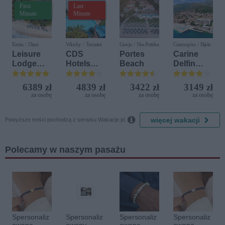
First
Last
Minute
Minute
Kenia / Diani
Włochy / Terrasini
Grecja / Nea Potidea
Czarnogóra / Bijela
Leisure
CDS
Portes
Carine
Lodge
Hotels
Beach
Delfin
Beach &
Terrasini
Bijela (ex.
Golf
(ex. Citta
Iberostar
6389 zł
4839 zł
3422 zł
3149 zł
Resort by
del Mare)
Bijela
za osobę
za osobę
za osobę
za osobę
Diamonds
Delfin)

więcej wakacji
Powyższe treści pochodzą z serwisu Wakacje.pl.
Polecamy w naszym pasażu
Spersonaliz
Spersonaliz
Spersonaliz
Spersonaliz