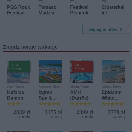
26 września 2026
4 października 2026
9 października 2026
10 października 2026
PGS Rock
Tomasz
Festiwal
Closterkel
Festival
Madzia
Piosenki
ler
Guitar
Polskiej
Experienc
e
więcej biletów
Znajdź swoje wakacje
First
Last
Minute
Minute
Cypr / Paphos
Macedonia / Elen
Albania / Durres
Albania / Durres
Kamen
Kefalos
Izgrev
AMH
Epidamn
Damon
Spa &
(Durrës)
White
Aquapark
Sensation
2839 zł
3175 zł
2399 zł
3779 zł
za osobę
za osobę
za osobę
za osobę