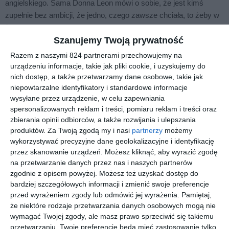
angielskiego. Sama Donna Leon mówi o sobie, że jest kimś
zupełnie bez ambicji, że jedno, czego zawsze chciała, to żeby w
życiu było zabawnie i miło. Przez ponad 15 lat, jak mówi, nigdy
nie mieszkała na tym samym kontynencie, ale dziewięć miesięcy
Szanujemy Twoją prywatność
spędzone w Arabii Saudyjskiej było dla niej tak strasznym
Razem z naszymi 824 partnerami przechowujemy na
doświadczeniem, że postanowiła przestać podróżować i osiedlić
urządzeniu informacje, takie jak pliki cookie, i uzyskujemy do
się w Wenecji. Załatwiła sobie pracę na uniwersytecie
nich dostęp, a także przetwarzamy dane osobowe, takie jak
niepowtarzalne identyfikatory i standardowe informacje
marylandzkim, który współpracował z amerykańskimi bazami
wysyłane przez urządzenie, w celu zapewniania
wojskowymi w Veneto (Wenecja Euganejska) co pozwoliło jej
spersonalizowanych reklam i treści, pomiaru reklam i treści oraz
mieszkać tam, żyć jak Włoszka, a pracować jak Angielka, czyli
zbierania opinii odbiorców, a także rozwijania i ulepszania
wykorzystując znajomość języka ojczystego.
produktów.
Za Twoją zgodą my i nasi
partnerzy
możemy
wykorzystywać precyzyjne dane geolokalizacyjne i identyfikację
Przypadek sprawił, że napisawszy książkę, która przeleżała
przez skanowanie urządzeń. Możesz kliknąć, aby wyrazić zgodę
półtora roku w szufladzie, wysłała ją na konkurs do Japonii i
na przetwarzanie danych przez nas i naszych partnerów
zdobyła pierwszą nagrodę, co pociągnęło za sobą podpisanie
zgodnie z opisem powyżej. Możesz też uzyskać dostęp do
kontraktu na następne dwie i w ten sposób w roku 1992 narodziła
bardziej szczegółowych informacji i zmienić swoje preferencje
się seria piętnastu do tej pory powieści, których bohaterem jest
przed wyrażeniem zgody lub odmówić jej wyrażenia.
Pamiętaj,
komisarz Guido Brunetti.
że niektóre rodzaje przetwarzania danych osobowych mogą nie
wymagać Twojej zgody, ale masz prawo sprzeciwić się takiemu
Donna Leon lubi inteligencję, hojność, Jane Austen, psy, kantaty
przetwarzaniu. Twoje preferencje będą mieć zastosowanie tylko