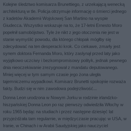
Kolejne śledztwo komisarza Brunettiego, z urzekającą wenecką
architekturą w tle. Policja otrzymuje informację o śmierci jednego
z kadetów Akademii Wojskowej San Martino na wyspie
Giudecca. Wszystko wskazuje na to, że 17-letni Ernesto Moro
popełnił samobójstwo. Tyle że nikt z jego otoczenia nie jest w
stanie wymyślić powodu, dla którego chłopak mógłby się
zdecydować na ten desperacki krok. Co ciekawe, zmarły jest
synem doktora Fernanda Moro, który zasłynął przed laty jako
wyjątkowo uczciwy i bezkompromisowy polityk, jednak pewnego
dnia nieoczekiwanie zrezygnował z mandatu deputowanego.
Mniej więcej w tym samym czasie jego żona uległa
tajemniczemu wypadkowi. Komisarz Brunetti spokojnie rozważa
fakty. Budzi się w nim zawodowa podejrzliwość...
Donna Leon
urodzona w Nowym Jorku w rodzinie irlandzko-
hiszpańskiej Donna Leon po raz pierwszy odwiedziła Włochy w
roku 1965 będąc na studiach i przez następne dziesięć lat
przyjeżdżała tam regularnie, w międzyczasie pracując w USA, w
Iranie, w Chinach i w Arabii Saudyjskiej jako nauczyciel