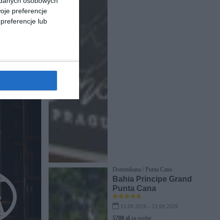
a danych osobowych
oje preferencje
preferencje lub
Dominikana / Punta Cana
Bahia Principe Grand
Punta Cana
15.09.2026 - 23.09.2026
5708 zł
za osobę