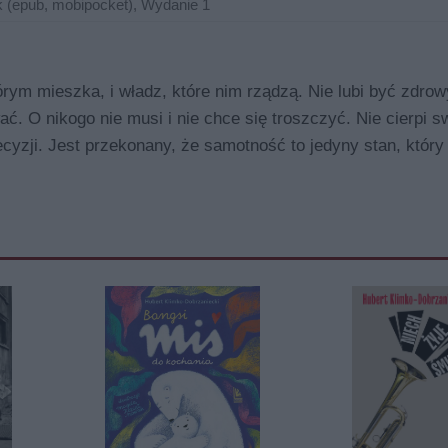
 (epub, mobipocket), Wydanie 1
órym mieszka, i władz, które nim rządzą. Nie lubi być zdrow
ać. O nikogo nie musi i nie chce się troszczyć. Nie cierpi s
ecyzji. Jest przekonany, że samotność to jedyny stan, któr