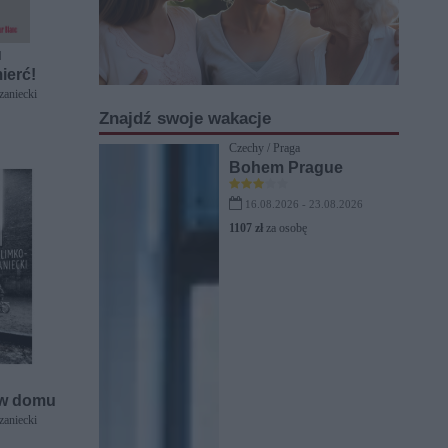
]
ierć!
aniecki
Znajdź swoje wakacje
Czechy / Praga
Bohem Prague
16.08.2026 - 23.08.2026
1107 zł
za osobę
 w domu
aniecki