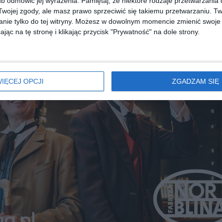
b odmówić jej wyrażenia.
Pamiętaj, że niektóre rodzaje przetwarzani
REKLAMA
ojej zgody, ale masz prawo sprzeciwić się takiemu przetwarzaniu. Tw
nie tylko do tej witryny. Możesz w dowolnym momencie zmienić swoje 
jąc na tę stronę i klikając przycisk "Prywatność" na dole strony.
IĘCEJ OPCJI
ZGADZAM SIĘ