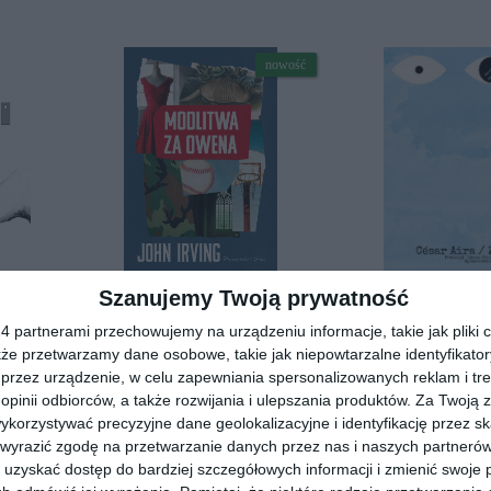
nowość
[ książka, e-book ]
[ e-book ]
Szanujemy Twoją prywatność
Modlitwa za Owena
Zając
ecki
John Irving
Cesar Aira
 partnerami przechowujemy na urządzeniu informacje, takie jak pliki c
kże przetwarzamy dane osobowe, takie jak niepowtarzalne identyfikato
przez urządzenie, w celu zapewniania spersonalizowanych reklam i tre
 opinii odbiorców, a także rozwijania i ulepszania produktów.
Za Twoją z
diobooka?
Skorzystaj z wyszukiwarki
orzystywać precyzyjne dane geolokalizacyjne i identyfikację przez s
 wyrazić zgodę na przetwarzanie danych przez nas i naszych partneró
uzyskać dostęp do bardziej szczegółowych informacji i zmienić swoje 