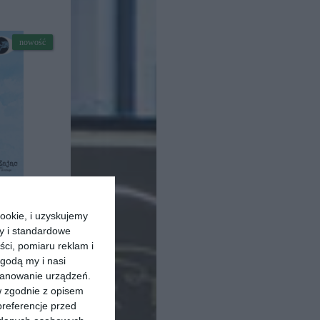
nowość
ookie, i uzyskujemy
ry i standardowe
ści, pomiaru reklam i
godą my i nasi
kanowanie urządzeń.
w zgodnie z opisem
preferencje przed