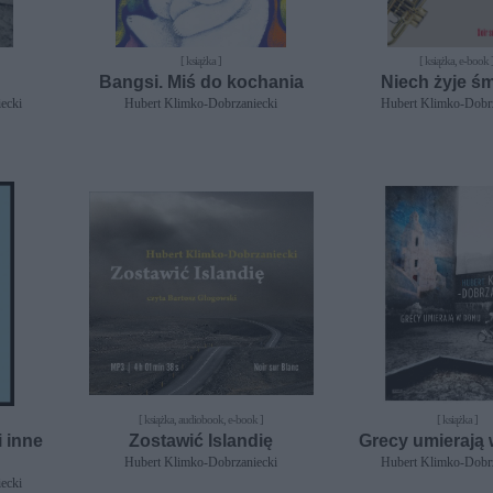
[ książka ]
[ książka, e-book 
Bangsi. Miś do kochania
Niech żyje śm
ecki
Hubert Klimko-Dobrzaniecki
Hubert Klimko-Dobrz
[ książka, audiobook, e-book ]
[ książka ]
 inne
Zostawić Islandię
Grecy umierają
Hubert Klimko-Dobrzaniecki
Hubert Klimko-Dobrz
ecki