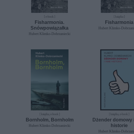
[ e-book ]
[ książka ]
Fisharmonia.
Fisharmonia
Snówpowiązałka
Hubert Klimko-Dobrzani
Hubert Klimko-Dobrzaniecki
[ książka, e-book ]
[ książka, e-book ]
Bornholm, Bornholm
Dżender domowy i
historie
Hubert Klimko-Dobrzaniecki
Hubert Klimko-Dobrzani