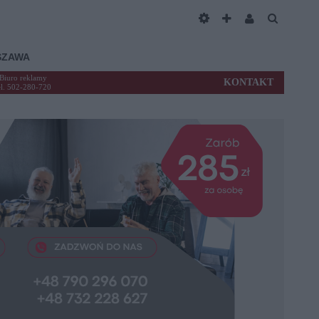
SZAWA
Biuro reklamy
KONTAKT
el. 502-280-720