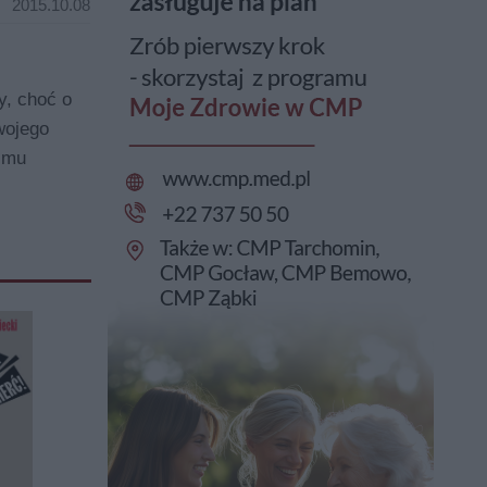
2015.10.08
y, choć o
wojego
y mu