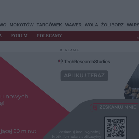
OWO
MOKOTÓW
TARGÓWEK
WAWER
WOLA
ŻOLIBORZ
WAR
A
FORUM
POLECAMY
t
REKLAMA