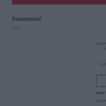
Samotność
proza
wydaw
w
licz
Inne 
książ