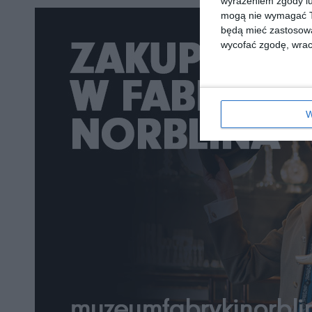
wyrażeniem zgody lu
mogą nie wymagać Tw
będą mieć zastosowa
wycofać zgodę, wraca
W