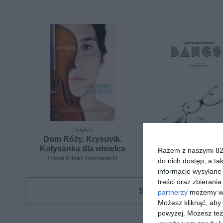
[ książka ]
[ książka ]
Dom Róży. Krysuvik.
Bangsi
Kołysanka dla wisielca
Hubert Klimko-Dobrzani
Razem z naszymi 824
Hubert Klimko-Dobrzaniecki
do nich dostęp, a ta
informacje wysyłane 
treści oraz zbierania
Szukasz książki, au
partnerzy
możemy wyk
Możesz kliknąć, aby
powyżej. Możesz też 