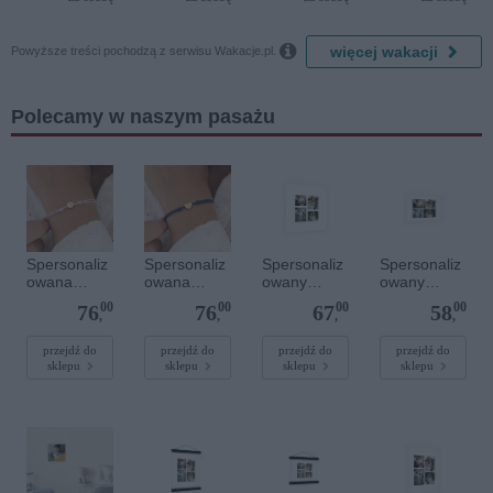
Diamonds

więcej wakacji
Powyższe treści pochodzą z serwisu Wakacje.pl.
Polecamy w naszym pasażu
Spersonaliz
Spersonaliz
Spersonaliz
Spersonaliz
owana
owana
owany
owany
bransoletka
bransoletka
plakat - 40 x
plakat - 30 x
00
00
00
00
76
76
67
58
sznurkowa -
sznurkowa -
40 cm
20 cm
,
,
,
,
Różowa -
Niebieska -
Złote kółko
Złote serce
przejdź do
przejdź do
przejdź do
przejdź do
sklepu
sklepu
sklepu
sklepu