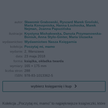
autor:
Sławomir Grabowski
,
Ryszard Marek Groński
,
Maria Konopnicka
,
Hanna Łochocka
,
Marek
Nejman
,
Joanna Papuzińska
ilustracje:
Krystyna Michałowska
,
Danuta Przymanowska-
Boniuk
,
Anna Stylo-Ginter
,
Maria Uszacka
wydawnictwo:
Wydawnictwo Nasza Księgarnia
kolekcja:
Poczytaj mi, mamo
wydanie:
2, Warszawa
data:
23 maja 2018
forma:
książka, okładka twarda
wymiary:
165 × 175 mm
liczba stron:
288
ISBN:
978-83-1013362-5
wybierz księgarnię i kup
Kolekcja ,,Poczytaj mi, mamo" to najpiękniejsze książeczki, które