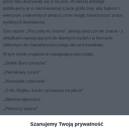
przez lata ukazywały się w tej serii. W naszej antologii
publikujemy je w niezmienionej szacie graficznej, aby bajkom i
wierszom znakomitych pisarzy znów mogły towarzyszyć prace
wybitnych ilustratorów.
Tym razem ,,Poczytaj mi, mamo", jakiego jeszcze nie znacie - z
okładkami nawiązującymi do dawnych wydań i w formacie
zbliżonym do charakterystycznego dla serii kwadratu.
W tym tomie znajdziecie następujące poczytajki:
,,Stefek Burczymucha"
,,Piernikowy rycerz"
,,Niezwykłe zdarzenie"
,,O Ali, Wojtku, kocie i rysowaniu na płocie"
,,Błękitna tajemnica"
,,Pierwszy spacer"
,,Pomysł"
Szanujemy Twoją prywatność
,,Chory kotek"