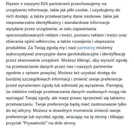
Razem z naszymi 824 partnerami przechowujemy na
,,Nie zjem cię, jak opowiesz"
urządzeniu informacje, takie jak pliki cookie, i uzyskujemy do
,,Parasol"
nich dostęp, a także przetwarzamy dane osobowe, takie jak
niepowtarzalne identyfikatory i standardowe informacje
wysyłane przez urządzenie, w celu zapewniania
spersonalizowanych reklam i treści, pomiaru reklam i treści oraz
Na sąsiedniej półce
zbierania opinii odbiorców, a także rozwijania i ulepszania
produktów.
Za Twoją zgodą my i nasi
partnerzy
możemy
wykorzystywać precyzyjne dane geolokalizacyjne i identyfikację
przez skanowanie urządzeń. Możesz kliknąć, aby wyrazić zgodę
na przetwarzanie danych przez nas i naszych partnerów
zgodnie z opisem powyżej. Możesz też uzyskać dostęp do
[ książka ]
[ książka ]
[ książka ]
[ książka ]
bardziej szczegółowych informacji i zmienić swoje preferencje
Poczytaj
Poczytaj
Poczytaj
Poczytaj
przed wyrażeniem zgody lub odmówić jej wyrażenia.
Pamiętaj,
mi, mamo.
mi, mamo.
mi, mamo.
mi, mamo.
że niektóre rodzaje przetwarzania danych osobowych mogą nie
15 bajek
Księga
Księga
Księga
Helena
Adam Bahdaj,
Jan Brzechwa,
praca zbiorowa
wymagać Twojej zgody, ale masz prawo sprzeciwić się takiemu
Bechlerowa,
Wiera Badalska,
Czesław
na 100 lat
piąta
ósma
pierwsza
Wanda
Wanda
Janczarski,
przetwarzaniu. Twoje preferencje będą mieć zastosowanie tylko
Chotomska,
Chotomska,
Jerzy Kierst,
do tej witryny. Możesz w dowolnym momencie zmienić swoje
Maria
Barbara
Lucyna
Kowalewska,
Lewandowska,
Krzemieniecka,
preferencje lub wycofać zgodę, wracając na tę stronę i klikając
Tadeusz Kubiak,
Małgorzata
Hanna
przycisk "Prywatność" na dole strony.
Barbara
Musierowicz,
Łochocka,
Lewandowska,
Ewa
Małgorzata
Hanna
Skarżyńska,
Musierowicz,