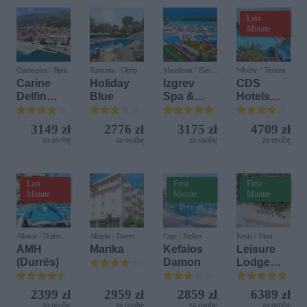
Last
Minute
Czarnogóra / Bijela
Rumunia / Olimp
Macedonia / Elen
Włochy / Terrasini
Kamen
Carine
Holiday
Izgrev
CDS
Delfin
Blue
Spa &
Hotels
Bijela (ex.
Aquapark
Terrasini
Iberostar
(ex. Citta
3149 zł
2776 zł
3175 zł
4709 zł
Bijela
del Mare)
za osobę
za osobę
za osobę
za osobę
Delfin)
Last
First
First
Minute
Minute
Minute
Albania / Durres
Albania / Durres
Cypr / Paphos
Kenia / Diani
AMH
Marika
Kefalos
Leisure
(Durrës)
Damon
Lodge
Beach &
Golf
2399 zł
2959 zł
2859 zł
6389 zł
Resort by
za osobę
za osobę
za osobę
za osobę