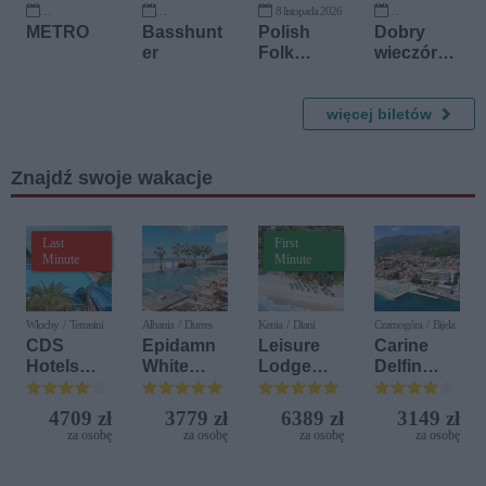
8 listopada 2026
22 września 2026
10 października 2026
29 listopada 2026
METRO
Basshunt
Polish
Dobry
er
Folk
wieczór
Klezmer
kawalersk
Quartet
i
więcej biletów
Znajdź swoje wakacje
Last
First
Minute
Minute
Włochy / Terrasini
Albania / Durres
Kenia / Diani
Czarnogóra / Bijela
CDS
Epidamn
Leisure
Carine
Hotels
White
Lodge
Delfin
Terrasini
Sensation
Beach &
Bijela (ex.
(ex. Citta
Golf
Iberostar
4709 zł
3779 zł
6389 zł
3149 zł
del Mare)
Resort by
Bijela
za osobę
za osobę
za osobę
za osobę
Diamonds
Delfin)