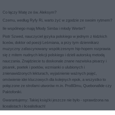
Co łączy Matę ze św. Aleksym?
Czemu, według Ryfy Ri, warto żyć w zgodzie ze swoim rytmem?
Ile wspólnego mają Młody Simba i młody Werter?
Piotr Szwed, nauczyciel języka polskiego w jednym z łódzkich
liceów, doktor od poezji Leśmiana, a przy tym dziennikarz
muzyczny zafascynowany współczesnym hip-hopem rozprawia
się z mitem nudnych lekcji polskiego i dzieli autorską metodą
nauczania. Znajdziecie tu doskonale znane nazwiska pisarzy i
pisarek, poetek i poetów, wzmianki o ulubionych i
znienawidzonych lekturach, wyjaśnienie ważnych pojęć,
omówienie idei kluczowych dla kolejnych epok, a wszystko to
połączone ze strofami utworów m.in. Pro8l3mu, Quebonafide czy
Paktofoniki.
Gwarantujemy: Takiej książki jeszcze nie było - sprawdzona na
licealistach i licealistkach!
Wychowałam się na Łonie, Fiszu i Pezecie, których inteligenckie