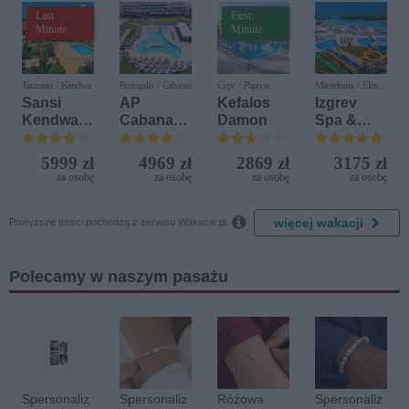
Last
First
Minute
Minute
Tanzania / Kendwa
Portugalia / Cabanas
Cypr / Paphos
Macedonia / Elen
Kamen
Sansi
AP
Kefalos
Izgrev
Kendwa
Cabanas
Damon
Spa &
Beach
Beach &
Aquapark
Resort
Nature
5999 zł
4969 zł
2869 zł
3175 zł
za osobę
za osobę
za osobę
za osobę

więcej wakacji
Powyższe treści pochodzą z serwisu Wakacje.pl.
Polecamy w naszym pasażu
Spersonaliz
Spersonaliz
Różowa
Spersonaliz