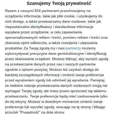
Szanujemy Twoją prywatność
kawałki potrafili docenić nawet dorośli. Na imprezach słuchaliśmy
Razem z naszymi 824 partnerami przechowujemy na
Borixona czy Tedego - ich nawijki o blantach znacznie mniej
urządzeniu informacje, takie jak pliki cookie, i uzyskujemy do
podobały się rodzicom. A my pragnęliśmy poważnej rozmowy o
nich dostęp, a także przetwarzamy dane osobowe, takie jak
muzyce, która meblowała nam głowy! 20 lat później - nadal
niepowtarzalne identyfikatory i standardowe informacje
słucham hip-hopu - i zachwycam się książką Piotra Szweda,
wysyłane przez urządzenie, w celu zapewniania
odbywającego z młodymi ludźmi rozmowy z moich marzeń.
spersonalizowanych reklam i treści, pomiaru reklam i treści oraz
zbierania opinii odbiorców, a także rozwijania i ulepszania
Justyna Suchecka
produktów.
Za Twoją zgodą my i nasi
partnerzy
możemy
wykorzystywać precyzyjne dane geolokalizacyjne i identyfikację
przez skanowanie urządzeń. Możesz kliknąć, aby wyrazić zgodę
Na sąsiedniej półce
na przetwarzanie danych przez nas i naszych partnerów
zgodnie z opisem powyżej. Możesz też uzyskać dostęp do
bardziej szczegółowych informacji i zmienić swoje preferencje
nowość
nowość
nowość
nowość
przed wyrażeniem zgody lub odmówić jej wyrażenia.
Pamiętaj,
że niektóre rodzaje przetwarzania danych osobowych mogą nie
wymagać Twojej zgody, ale masz prawo sprzeciwić się takiemu
[ książka ]
[ audiobook ]
[ audiobook ]
[ książka, e-book ]
przetwarzaniu. Twoje preferencje będą mieć zastosowanie tylko
Kostek i
My Little
Barbie -
Detektywi
do tej witryny. Możesz w dowolnym momencie zmienić swoje
Gucio.
Pony -
Możesz
z
preferencje lub wycofać zgodę, wracając na tę stronę i klikając
Ostatnia
Nowe
być kim
podstawó
Kuczewska-
Hasbro France
Mattel
Alicja Sinicka
przycisk "Prywatność" na dole strony.
Łopińska
SAS