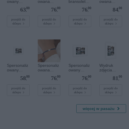
owany
owana
bransoletka
owana
plakat - 30 x
bransoletka
sznurkowa
bransoletka
00
00
00
00
63
76
76
84
40 cm
sznurkowa -
dla dzieci -
z
,
,
,
,
Różowa -
Spersonaliz
kamieniami
Złote kółko
owana -
szlachetnym
przejdź do
przejdź do
przejdź do
przejdź do
sklepu
sklepu
sklepu
sklepu
Srebrne
i - Szary - M
serce
- 6 mm
Spersonaliz
Spersonaliz
Spersonaliz
Wydruk
owany
owana
owany
zdjęcia
plakat - 30 x
bransoletka
plakat - 60 x
plakatu - 50
00
00
00
00
58
76
76
81
20 cm
sznurkowa -
40 cm
x 70 cm
,
,
,
,
Niebieska -
Srebrne
przejdź do
przejdź do
przejdź do
przejdź do
sklepu
sklepu
sklepu
sklepu
serce
więcej w pasażu